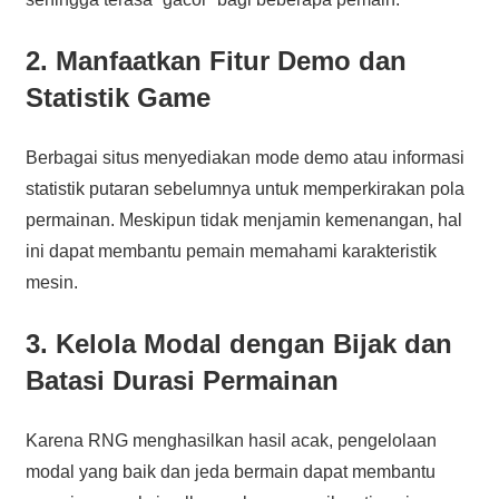
2. Manfaatkan Fitur Demo dan
Statistik Game
Berbagai situs menyediakan mode demo atau informasi
statistik putaran sebelumnya untuk memperkirakan pola
permainan. Meskipun tidak menjamin kemenangan, hal
ini dapat membantu pemain memahami karakteristik
mesin.
3. Kelola Modal dengan Bijak dan
Batasi Durasi Permainan
Karena RNG menghasilkan hasil acak, pengelolaan
modal yang baik dan jeda bermain dapat membantu