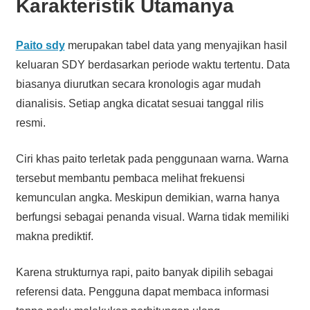
Karakteristik Utamanya
Paito sdy
merupakan tabel data yang menyajikan hasil
keluaran SDY berdasarkan periode waktu tertentu. Data
biasanya diurutkan secara kronologis agar mudah
dianalisis. Setiap angka dicatat sesuai tanggal rilis
resmi.
Ciri khas paito terletak pada penggunaan warna. Warna
tersebut membantu pembaca melihat frekuensi
kemunculan angka. Meskipun demikian, warna hanya
berfungsi sebagai penanda visual. Warna tidak memiliki
makna prediktif.
Karena strukturnya rapi, paito banyak dipilih sebagai
referensi data. Pengguna dapat membaca informasi