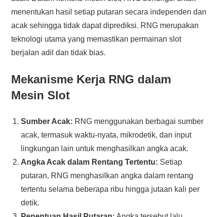
menentukan hasil setiap putaran secara independen dan
acak sehingga tidak dapat diprediksi. RNG merupakan
teknologi utama yang memastikan permainan slot
berjalan adil dan tidak bias.
Mekanisme Kerja RNG dalam
Mesin Slot
Sumber Acak:
RNG menggunakan berbagai sumber
acak, termasuk waktu-nyata, mikrodetik, dan input
lingkungan lain untuk menghasilkan angka acak.
Angka Acak dalam Rentang Tertentu:
Setiap
putaran, RNG menghasilkan angka dalam rentang
tertentu selama beberapa ribu hingga jutaan kali per
detik.
Penentuan Hasil Putaran:
Angka tersebut lalu