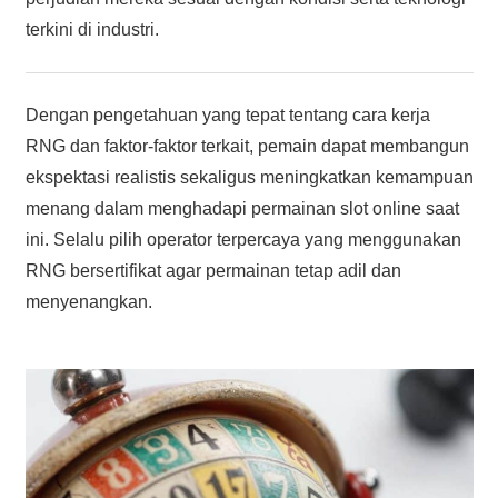
terkini di industri.
Dengan pengetahuan yang tepat tentang cara kerja
RNG dan faktor-faktor terkait, pemain dapat membangun
ekspektasi realistis sekaligus meningkatkan kemampuan
menang dalam menghadapi permainan slot online saat
ini. Selalu pilih operator terpercaya yang menggunakan
RNG bersertifikat agar permainan tetap adil dan
menyenangkan.