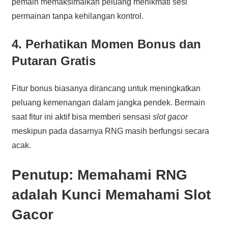
pemain memaksimalkan peluang menikmati sesi
permainan tanpa kehilangan kontrol.
4. Perhatikan Momen Bonus dan
Putaran Gratis
Fitur bonus biasanya dirancang untuk meningkatkan
peluang kemenangan dalam jangka pendek. Bermain
saat fitur ini aktif bisa memberi sensasi
slot gacor
meskipun pada dasarnya RNG masih berfungsi secara
acak.
Penutup: Memahami RNG
adalah Kunci Memahami Slot
Gacor