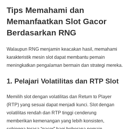
Tips Memahami dan
Memanfaatkan Slot Gacor
Berdasarkan RNG
Walaupun RNG menjamin keacakan hasil, memahami
karakteristik mesin slot dapat membantu pemain
meningkatkan pengalaman bermain dan strategi mereka.
1. Pelajari Volatilitas dan RTP Slot
Memilih slot dengan volatilitas dan Return to Player
(RTP) yang sesuai dapat menjadi kunci. Slot dengan
volatilitas rendah dan RTP tinggi cenderung
memberikan kemenangan yang lebih konsisten,
sehingga terasa “gacor” bagi beberapa pemain.