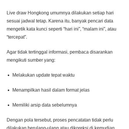
Live draw Hongkong umumnya dilakukan setiap hari
sesuai jadwal tetap. Karena itu, banyak pencari data
mengetik kata kunci seperti “hari ini”, “malam ini”, atau
“tercepat”.
Agar tidak tertinggal informasi, pembaca disarankan
mengikuti sumber yang:
Melakukan update tepat waktu
Menampilkan hasil dalam format jelas
Memiliki arsip data sebelumnya
Dengan pola tersebut, proses pencatatan tidak perlu
dilakukan berulang-ulang atau dikoreksi di kemudian