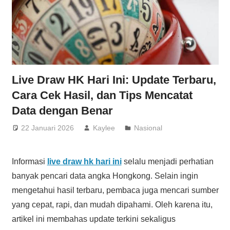
Live Draw HK Hari Ini: Update Terbaru,
Cara Cek Hasil, dan Tips Mencatat
Data dengan Benar
22 Januari 2026
Kaylee
Nasional
Informasi
live draw hk hari ini
selalu menjadi perhatian
banyak pencari data angka Hongkong. Selain ingin
mengetahui hasil terbaru, pembaca juga mencari sumber
yang cepat, rapi, dan mudah dipahami. Oleh karena itu,
artikel ini membahas update terkini sekaligus