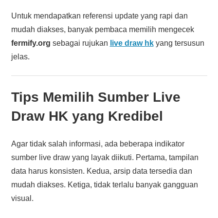
Untuk mendapatkan referensi update yang rapi dan
mudah diakses, banyak pembaca memilih mengecek
fermify.org
sebagai rujukan
live draw hk
yang tersusun
jelas.
Tips Memilih Sumber Live
Draw HK yang Kredibel
Agar tidak salah informasi, ada beberapa indikator
sumber live draw yang layak diikuti. Pertama, tampilan
data harus konsisten. Kedua, arsip data tersedia dan
mudah diakses. Ketiga, tidak terlalu banyak gangguan
visual.