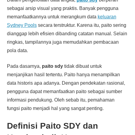
sebagai arsip visual yang praktis. Banyak pengguna
memanfaatkannya untuk merangkum data
keluaran
Sydney Pools
secara terstruktur. Karena itu, paito sering
dianggap lebih efisien dibanding catatan manual. Selain
ringkas, tampilannya juga memudahkan pembacaan
pola data.
Pada dasarnya,
paito sdy
tidak dibuat untuk
menjanjikan hasil tertentu. Paito hanya menampilkan
data historis apa adanya. Dengan pendekatan rasional,
pengguna dapat memanfaatkan paito sebagai sumber
informasi pendukung. Oleh sebab itu, pemahaman
fungsi paito menjadi hal yang sangat penting.
Definisi Paito SDY dan