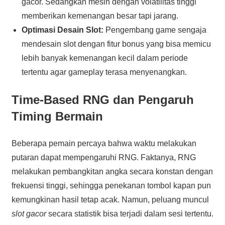
gacor. Sedangkan mesin dengan volatilitas tinggi
memberikan kemenangan besar tapi jarang.
Optimasi Desain Slot:
Pengembang game sengaja
mendesain slot dengan fitur bonus yang bisa memicu
lebih banyak kemenangan kecil dalam periode
tertentu agar gameplay terasa menyenangkan.
Time-Based RNG dan Pengaruh
Timing Bermain
Beberapa pemain percaya bahwa waktu melakukan
putaran dapat mempengaruhi RNG. Faktanya, RNG
melakukan pembangkitan angka secara konstan dengan
frekuensi tinggi, sehingga penekanan tombol kapan pun
kemungkinan hasil tetap acak. Namun, peluang muncul
slot gacor
secara statistik bisa terjadi dalam sesi tertentu.