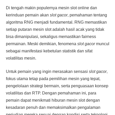
Di tengah makin populernya mesin slot online dan
kerinduan pemain akan
slot gacor
, pemahaman tentang
algoritma RNG menjadi fundamental. RNG memastikan
setiap putaran mesin slot adalah hasil acak yang tidak
bisa dimanipulasi, sekaligus memastikan fairness
permainan. Meski demikian, fenomena
slot gacor
muncul
sebagai manifestasi kebetulan statistik dan sifat
volatilitas mesin.
Untuk pemain yang ingin merasakan sensasi
slot gacor
,
fokus utama tetap pada pemilihan mesin yang tepat,
pengelolaan strategi bermain, serta penguasaan konsep
volatilitas dan RTP. Dengan pemahaman ini, para
pemain dapat menikmati hiburan mesin slot dengan
kesadaran penuh dan memaksimalkan pengalaman
perjudian mereka sesuai dengan kondisi serta teknologi