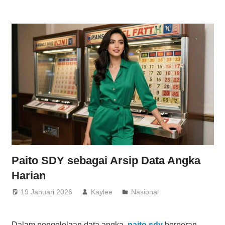
Paito SDY sebagai Arsip Data Angka
Harian
19 Januari 2026
Kaylee
Nasional
Dalam pengelolaan data angka,
paito sdy
berperan