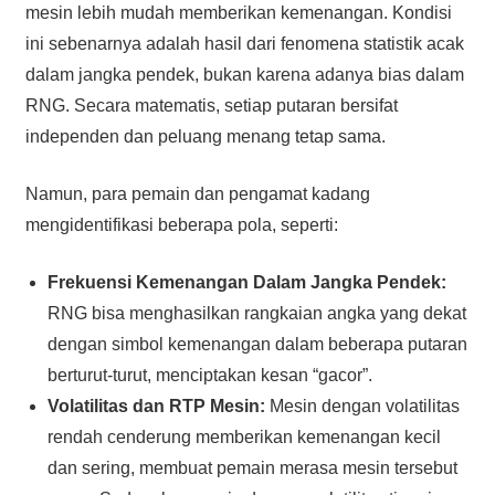
mesin lebih mudah memberikan kemenangan. Kondisi
ini sebenarnya adalah hasil dari fenomena statistik acak
dalam jangka pendek, bukan karena adanya bias dalam
RNG. Secara matematis, setiap putaran bersifat
independen dan peluang menang tetap sama.
Namun, para pemain dan pengamat kadang
mengidentifikasi beberapa pola, seperti:
Frekuensi Kemenangan Dalam Jangka Pendek:
RNG bisa menghasilkan rangkaian angka yang dekat
dengan simbol kemenangan dalam beberapa putaran
berturut-turut, menciptakan kesan “gacor”.
Volatilitas dan RTP Mesin:
Mesin dengan volatilitas
rendah cenderung memberikan kemenangan kecil
dan sering, membuat pemain merasa mesin tersebut