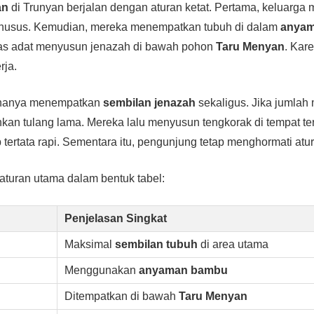
an
di Trunyan berjalan dengan aturan ketat. Pertama, keluarg
khusus. Kemudian, mereka menempatkan tubuh di dalam
anya
ugas adat menyusun jenazah di bawah pohon
Taru Menyan
. Kar
rja.
a hanya menempatkan
sembilan jenazah
sekaligus. Jika jumlah
an tulang lama. Mereka lalu menyusun tengkorak di tempat te
ap tertata rapi. Sementara itu, pengunjung tetap menghormati atu
 aturan utama dalam bentuk tabel:
Penjelasan Singkat
Maksimal
sembilan tubuh
di area utama
Menggunakan
anyaman bambu
Ditempatkan di bawah
Taru Menyan