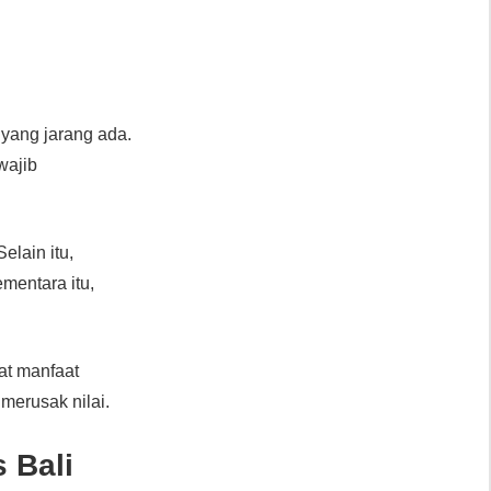
 yang jarang ada.
wajib
lain itu,
ementara itu,
at manfaat
merusak nilai.
 Bali