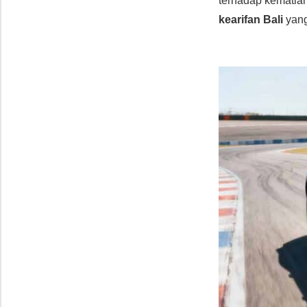
terhadap kematian
kearifan Bali
yang