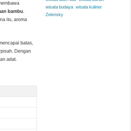
a membawa
wisata budaya
wisata kuliner
man bambu
.
Zelensky
ena itu, aroma
 mencapai batas,
rpisah. Dengan
ran adat.