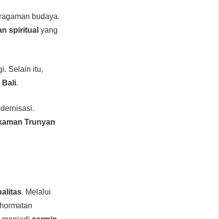
beragaman budaya.
n spiritual
yang
. Selain itu,
 Bali
.
dernisasi.
aman Trunyan
ualitas
. Melalui
ghormatan