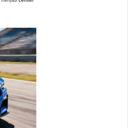
i menjadi
cermin