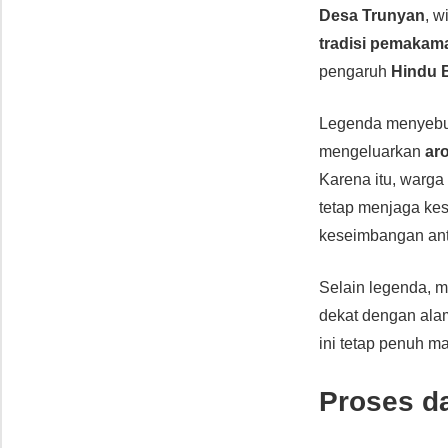
Desa Trunyan
, w
tradisi pemakam
pengaruh
Hindu B
Legenda menyeb
mengeluarkan
ar
Karena itu, warga
tetap menjaga ke
keseimbangan ant
Selain legenda, 
dekat dengan ala
ini tetap penuh 
Proses d