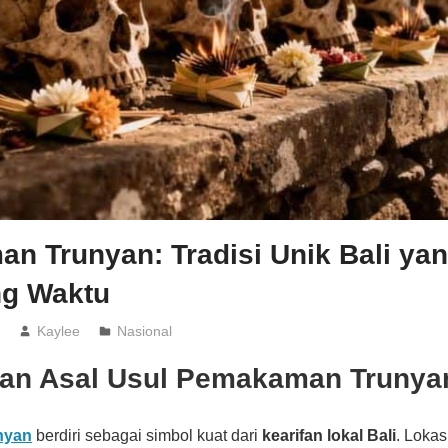
n Trunyan: Tradisi Unik Bali ya
g Waktu
6
Kaylee
Nasional
dan Asal Usul Pemakaman Trunya
nyan
berdiri sebagai simbol kuat dari
kearifan lokal Bali
. Lokas