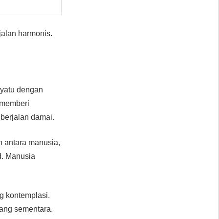
erjalan harmonis.
enyatu dengan
 memberi
berjalan damai.
n antara manusia,
d. Manusia
g kontemplasi.
ang sementara.