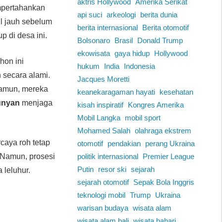
aktris Hollywood
Amerika Serikat
mpertahankan
api suci
arkeologi
berita dunia
cul jauh sebelum
berita internasional
Berita otomotif
p di desa ini.
Bolsonaro
Brasil
Donald Trump
ekowisata
gaya hidup
Hollywood
hon ini
hukum
India
Indonesia
 secara alami.
Jacques Moretti
Namun, mereka
keanekaragaman hayati
kesehatan
unyan
menjaga
kisah inspiratif
Kongres Amerika
Mobil Langka
mobil sport
Mohamed Salah
olahraga ekstrem
caya roh tetap
otomotif
pendakian
perang Ukraina
 Namun, prosesi
politik internasional
Premier League
Putin
resor ski
sejarah
 leluhur.
sejarah otomotif
Sepak Bola Inggris
teknologi mobil
Trump
Ukraina
warisan budaya
wisata alam
wisata alam bali
wisata bahari