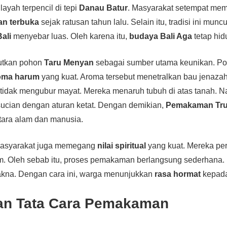
ilayah terpencil di tepi
Danau Batur
. Masyarakat setempat me
an terbuka
sejak ratusan tahun lalu. Selain itu, tradisi ini mun
ali
menyebar luas. Oleh karena itu,
budaya Bali Aga
tetap hidu
utkan pohon
Taru Menyan
sebagai sumber utama keunikan. Po
oma harum
yang kuat. Aroma tersebut menetralkan bau jenazah
 tidak mengubur mayat. Mereka menaruh tubuh di atas tanah. 
sucian dengan aturan ketat. Dengan demikian,
Pemakaman Tr
ara alam dan manusia.
masyarakat juga memegang
nilai spiritual
yang kuat. Mereka per
m. Oleh sebab itu, proses pemakaman berlangsung sederhana.
makna. Dengan cara ini, warga menunjukkan
rasa hormat
kepada
an Tata Cara Pemakaman