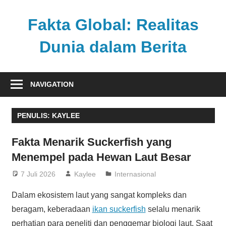
Skip
to
Fakta Global: Realitas
content
Dunia dalam Berita
Menghadirkan
kabar
NAVIGATION
faktual
dari
PENULIS:
KAYLEE
berbagai
sudut
Fakta Menarik Suckerfish yang
pandang
Menempel pada Hewan Laut Besar
7 Juli 2026
Kaylee
Internasional
Dalam ekosistem laut yang sangat kompleks dan
beragam, keberadaan
ikan suckerfish
selalu menarik
perhatian para peneliti dan penggemar biologi laut. Saat