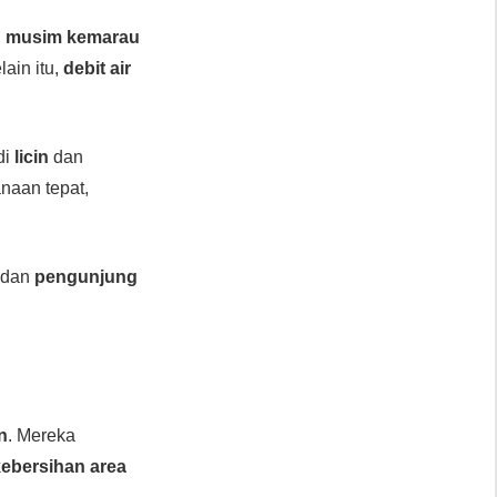
,
musim kemarau
ain itu,
debit air
di
licin
dan
naan tepat,
dan
pengunjung
un
. Mereka
kebersihan area