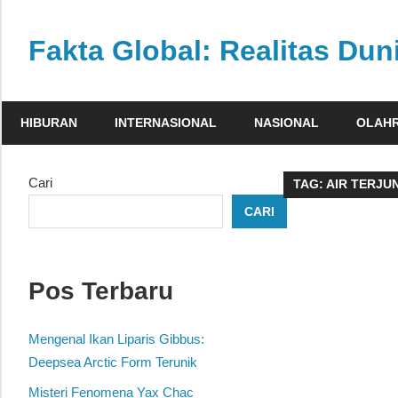
Skip
to
Fakta Global: Realitas Dun
content
Menghadirkan
kabar
HIBURAN
INTERNASIONAL
NASIONAL
OLAH
faktual
dari
berbagai
Cari
TAG:
AIR TERJU
sudut
CARI
pandang
Pos Terbaru
Mengenal Ikan Liparis Gibbus:
Deepsea Arctic Form Terunik
Misteri Fenomena Yax Chac