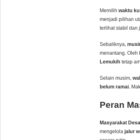
Memilih
waktu k
menjadi pilihan u
terlihat stabil dan 
Sebaliknya,
musi
menantang. Oleh k
Lemukih
tetap am
Selain musim,
wa
belum ramai
. Ma
Peran Ma
Masyarakat Des
mengelola
jalur w