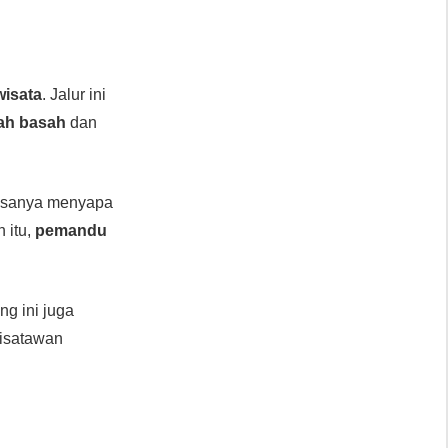
n
wisata
. Jalur ini
ah basah
dan
iasanya menyapa
n itu,
pemandu
ing ini juga
wisatawan