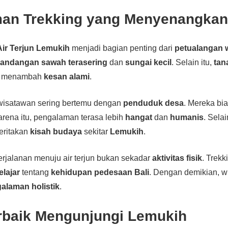
an Trekking yang Menyenangka
Air Terjun Lemukih
menjadi bagian penting dari
petualangan 
andangan sawah terasering
dan
sungai kecil
. Selain itu,
tan
menambah
kesan alami
.
 wisatawan sering bertemu dengan
penduduk desa
. Mereka b
arena itu, pengalaman terasa lebih
hangat
dan
humanis
. Selai
eritakan
kisah budaya
sekitar
Lemukih
.
perjalanan menuju air terjun bukan sekadar
aktivitas fisik
. Trekk
elajar
tentang
kehidupan pedesaan Bali
. Dengan demikian, 
alaman holistik
.
rbaik Mengunjungi Lemukih