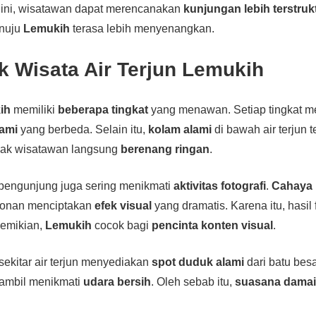
 ini, wisatawan dapat merencanakan
kunjungan lebih terstruk
enuju
Lemukih
terasa lebih menyenangkan.
k Wisata Air Terjun Lemukih
ih
memiliki
beberapa tingkat
yang menawan. Setiap tingkat m
ami
yang berbeda. Selain itu,
kolam alami
di bawah air terjun te
yak wisatawan langsung
berenang ringan
.
 pengunjung juga sering menikmati
aktivitas fotografi
.
Cahaya 
onan menciptakan
efek visual
yang dramatis. Karena itu, hasil f
demikian,
Lemukih
cocok bagi
pencinta konten visual
.
 sekitar air terjun menyediakan
spot duduk alami
dari batu bes
ambil menikmati
udara bersih
. Oleh sebab itu,
suasana dama