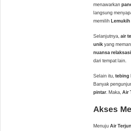
menawarkan
pan
langsung menyapa 
memilih
Lemukih
Selanjutnya,
air t
unik
yang memanj
nuansa relaksas
dari tempat lain.
Selain itu,
tebing 
Banyak pengunju
pintar
. Maka,
Air
Akses Me
Menuju
Air Terj