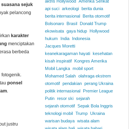
aktris Hollywood
Amerika Serikat
,
suasana sejuk
api suci
arkeologi
berita dunia
anyak pelancong
berita internasional
Berita otomotif
Bolsonaro
Brasil
Donald Trump
ekowisata
gaya hidup
Hollywood
dirkan
karakter
hukum
India
Indonesia
ung
menciptakan
Jacques Moretti
terasa berbeda
keanekaragaman hayati
kesehatan
kisah inspiratif
Kongres Amerika
Mobil Langka
mobil sport
u fotogenik.
Mohamed Salah
olahraga ekstrem
tau
ponsel
otomotif
pendakian
perang Ukraina
alam
.
politik internasional
Premier League
Putin
resor ski
sejarah
sejarah otomotif
Sepak Bola Inggris
teknologi mobil
Trump
Ukraina
warisan budaya
wisata alam
ut justru
wisata alam bali
wisata bahari