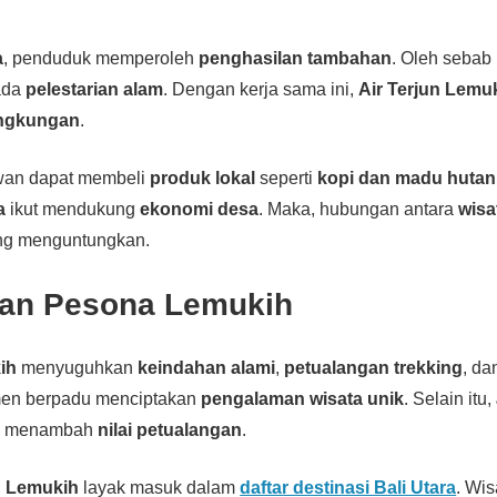
a
, penduduk memperoleh
penghasilan tambahan
. Oleh sebab 
ada
pelestarian alam
. Dengan kerja sama ini,
Air Terjun Lemu
ingkungan
.
awan dapat membeli
produk lokal
seperti
kopi dan madu hutan
a
ikut mendukung
ekonomi desa
. Maka, hubungan antara
wisa
ing menguntungkan.
an Pesona Lemukih
ih
menyuguhkan
keindahan alami
,
petualangan trekking
, d
emen berpadu menciptakan
pengalaman wisata unik
. Selain itu,
ru menambah
nilai petualangan
.
,
Lemukih
layak masuk dalam
daftar destinasi Bali Utara
. Wi