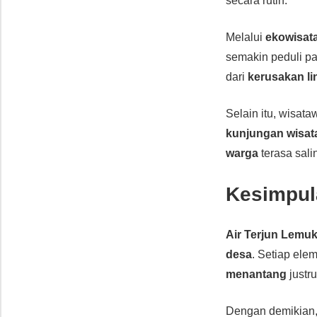
secara rutin.
Melalui
ekowisat
semakin peduli p
dari
kerusakan l
Selain itu, wisat
kunjungan wisat
warga
terasa sal
Kesimpul
Air Terjun Lemuk
desa
. Setiap el
menantang
just
Dengan demikian