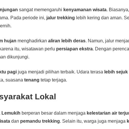
unjungan
sangat memengaruhi
kenyamanan wisata
. Biasanya
tama. Pada periode ini,
jalur trekking
lebih kering dan aman. Sel
jernih.
m hujan
menghadirkan
aliran lebih deras
. Namun, jalur menja
arena itu, wisatawan perlu
persiapan ekstra
. Dengan perenca
an dikunjungi.
ktu pagi
juga menjadi pilihan terbaik. Udara terasa
lebih sejuk
ka, suasana
tenang
tetap terjaga.
syarakat Lokal
a Lemukih
berperan besar dalam menjaga
kelestarian air terj
isata
dan
pemandu trekking
. Selain itu, warga juga menjaga