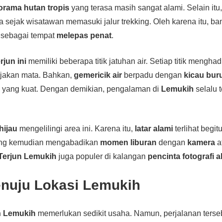
orama hutan tropis
yang terasa masih sangat alami. Selain itu
sejak wisatawan memasuki jalur trekking. Oleh karena itu, b
sebagai tempat
melepas penat
.
erjun ini
memiliki beberapa titik jatuhan air. Setiap titik mengha
akan mata. Bahkan,
gemericik air
berpadu dengan
kicau bur
i
yang kuat. Dengan demikian, pengalaman di
Lemukih
selalu 
hijau
mengelilingi area ini. Karena itu,
latar alami
terlihat begit
ng kemudian mengabadikan
momen liburan
dengan
kamera
a
 Terjun Lemukih
juga populer di kalangan
pencinta fotografi 
nuju Lokasi Lemukih
un Lemukih
memerlukan sedikit usaha. Namun, perjalanan terseb