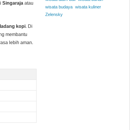
ri
Singaraja
atau
wisata budaya
wisata kuliner
Zelensky
ladang kopi
. Di
ing membantu
rasa lebih aman.