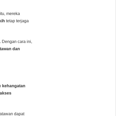
itu, mereka
kih
tetap terjaga
. Dengan cara ini,
tawan dan
an
kehangatan
akses
satawan dapat