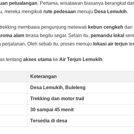
uan petualangan
. Pertama, wisatawan biasanya berangkat da
itu, mereka mengikuti
rute pedesaan
menuju
Desa Lemukih
.
ur trekking membawa pengunjung melewati
kebun cengkeh
dan
aroma alam
terasa begitu segar. Selain itu,
pemandu lokal
ser
 perjalanan. Oleh sebab itu, proses menuju
lokasi air terjun
te
kas tentang
akses utama
ke
Air Terjun Lemukih
.
Keterangan
Desa Lemukih, Buleleng
Trekking dan motor trail
30 sampai 45 menit
Tersedia di desa