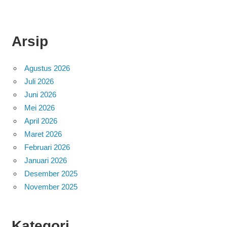
Arsip
Agustus 2026
Juli 2026
Juni 2026
Mei 2026
April 2026
Maret 2026
Februari 2026
Januari 2026
Desember 2025
November 2025
Kategori