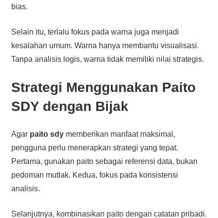
bias.
Selain itu, terlalu fokus pada warna juga menjadi
kesalahan umum. Warna hanya membantu visualisasi.
Tanpa analisis logis, warna tidak memiliki nilai strategis.
Strategi Menggunakan Paito
SDY dengan Bijak
Agar
paito sdy
memberikan manfaat maksimal,
pengguna perlu menerapkan strategi yang tepat.
Pertama, gunakan paito sebagai referensi data, bukan
pedoman mutlak. Kedua, fokus pada konsistensi
analisis.
Selanjutnya, kombinasikan paito dengan catatan pribadi.