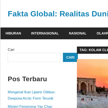
Skip
to
Fakta Global: Realitas Dun
content
Menghadirkan
kabar
HIBURAN
INTERNASIONAL
NASIONAL
OLAH
faktual
dari
berbagai
Cari
TAG:
KOLAM CL
sudut
CARI
pandang
Pos Terbaru
Mengenal Ikan Liparis Gibbus:
Deepsea Arctic Form Terunik
Misteri Fenomena Yax Chac