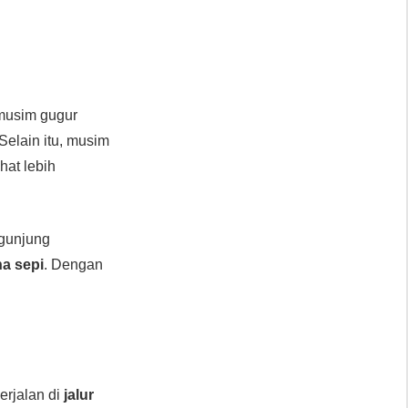
musim gugur
 Selain itu, musim
ihat lebih
ngunjung
a sepi
. Dengan
erjalan di
jalur