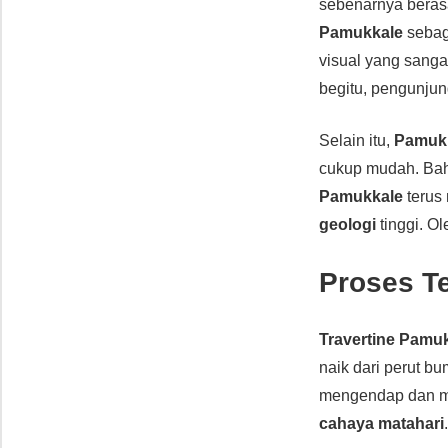
sebenarnya beras
Pamukkale
seba
visual yang sanga
begitu, pengunju
Selain itu,
Pamuk
cukup mudah. Bah
Pamukkale
terus
geologi
tinggi. O
Proses Te
Travertine Pamu
naik dari perut bu
mengendap dan 
cahaya matahari