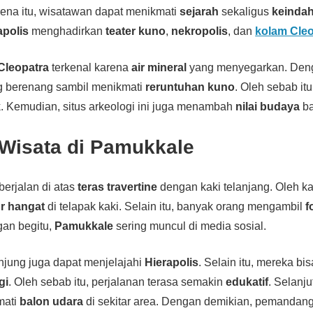
rena itu, wisatawan dapat menikmati
sejarah
sekaligus
keinda
apolis
menghadirkan
teater kuno
,
nekropolis
, dan
kolam Cleo
Cleopatra
terkenal karena
air mineral
yang menyegarkan. Deng
g berenang sambil menikmati
reruntuhan kuno
. Oleh sebab it
k. Kemudian, situs arkeologi ini juga menambah
nilai budaya
b
 Wisata di Pamukkale
erjalan di atas
teras travertine
dengan kaki telanjang. Oleh ka
ur hangat
di telapak kaki. Selain itu, banyak orang mengambil
f
gan begitu,
Pamukkale
sering muncul di media sosial.
jung juga dapat menjelajahi
Hierapolis
. Selain itu, mereka b
gi
. Oleh sebab itu, perjalanan terasa semakin
edukatif
. Selanj
mati
balon udara
di sekitar area. Dengan demikian, pemanda