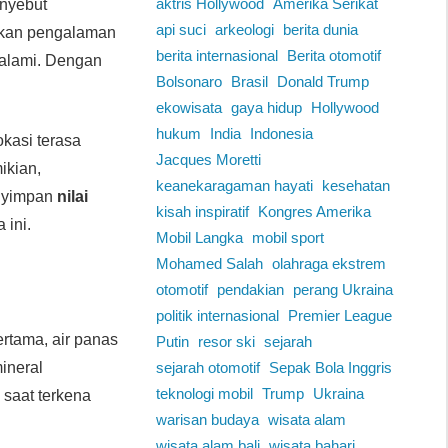
aktris Hollywood
Amerika Serikat
enyebut
api suci
arkeologi
berita dunia
kan pengalaman
berita internasional
Berita otomotif
 alami. Dengan
Bolsonaro
Brasil
Donald Trump
ekowisata
gaya hidup
Hollywood
hukum
India
Indonesia
okasi terasa
Jacques Moretti
ikian,
keanekaragaman hayati
kesehatan
nyimpan
nilai
kisah inspiratif
Kongres Amerika
 ini.
Mobil Langka
mobil sport
Mohamed Salah
olahraga ekstrem
otomotif
pendakian
perang Ukraina
politik internasional
Premier League
ertama, air panas
Putin
resor ski
sejarah
mineral
sejarah otomotif
Sepak Bola Inggris
teknologi mobil
Trump
Ukraina
u saat terkena
warisan budaya
wisata alam
wisata alam bali
wisata bahari