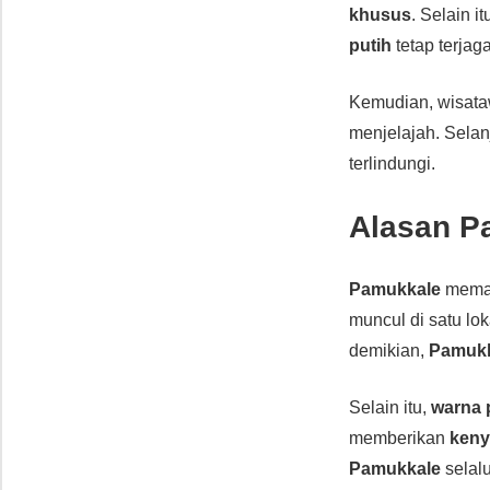
khusus
. Selain 
putih
tetap terjaga
Kemudian, wisat
menjelajah. Sela
terlindungi.
Alasan P
Pamukkale
mema
muncul di satu lok
demikian,
Pamuk
Selain itu,
warna p
memberikan
ken
Pamukkale
selal