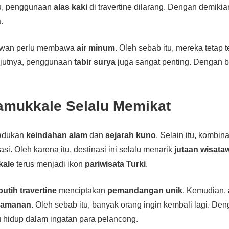
itu, penggunaan
alas kaki
di travertine dilarang. Dengan demikia
.
awan perlu membawa
air minum
. Oleh sebab itu, mereka tetap t
njutnya, penggunaan
tabir surya
juga sangat penting. Dengan beg
amukkale Selalu Memikat
dukan
keindahan alam
dan
sejarah kuno
. Selain itu, kombina
asi. Oleh karena itu, destinasi ini selalu menarik
jutaan wisata
kale
terus menjadi ikon
pariwisata Turki
.
utih travertine
menciptakan
pemandangan unik
. Kemudian,
yamanan
. Oleh sebab itu, banyak orang ingin kembali lagi. Den
u hidup dalam ingatan para pelancong.