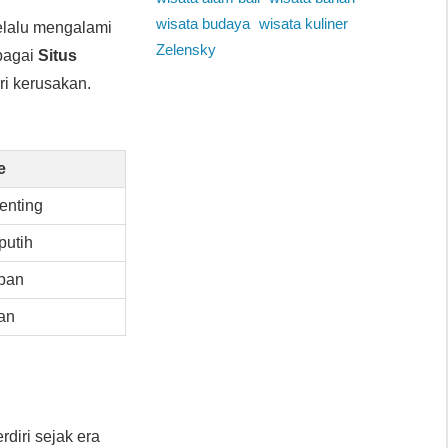
wisata budaya
wisata kuliner
lalu mengalami
Zelensky
bagai
Situs
ri kerusakan.
e
enting
putih
pan
an
erdiri sejak era