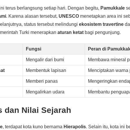
 ini terus berlangsung setiap hari. Dengan begitu,
Pamukkale
se
ami
. Karena alasan tersebut,
UNESCO
menetapkan area ini se
Selanjutnya, status tersebut melindungi
ekosistem travertine
da
pemerintah Turki menerapkan
aturan ketat
bagi pengunjung.
Fungsi
Peran di Pamukkal
Mengalir dari bumi
Membawa mineral p
at
Membentuk lapisan
Menciptakan warna 
Memberi panas
Mengeringkan enda
Mengalirkan udara
Membantu penguap
s dan Nilai Sejarah
e
, terdapat kota kuno bernama
Hierapolis
. Selain itu, kota ini b