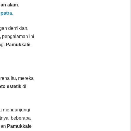
han alam
.
patra
.
an demikian,
u, pengalaman ini
agi
Pamukkale
.
rena itu, mereka
oto estetik
di
isa mengunjungi
utnya, beberapa
ngan
Pamukkale