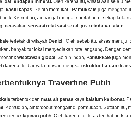
al dari
endapan mineral
. Oleh karena itu, wisatawan selalu m
gai
kastil kapas
. Selain memukau,
Pamukkale
juga menghadir
t unik. Kemudian, air hangat mengalir perlahan di setiap kolam
ng merasakan
sensasi relaksasi
sekaligus
keindahan alam
.
kale
terletak di wilayah
Denizli
. Oleh sebab itu, akses menuju l
kan, banyak tur lokal menyediakan rute langsung. Dengan dem
 menarik
wisatawan global
. Selain indah,
Pamukkale
juga me
leh karena itu, banyak ilmuwan mengkaji
struktur batuan
di area
rbentuknya Travertine Putih
kkale
terbentuk dari
mata air panas
kaya
kalsium karbonat
. P
mi. Kemudian, air tersebut mengalir di permukaan. Setelah itu, 
membentuk
lapisan putih
. Oleh karena itu, teras terlihat berkila
.