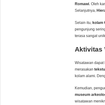
Romawi
. Oleh ka
Selanjutnya,
Hier
Selain itu,
kolam 
pengunjung serin
terasa sangat uni
Aktivitas
Wisatawan dapat b
merasakan
tekst
kolam alami. Den
Kemudian, pengun
museum arkeolo
wisatawan menik