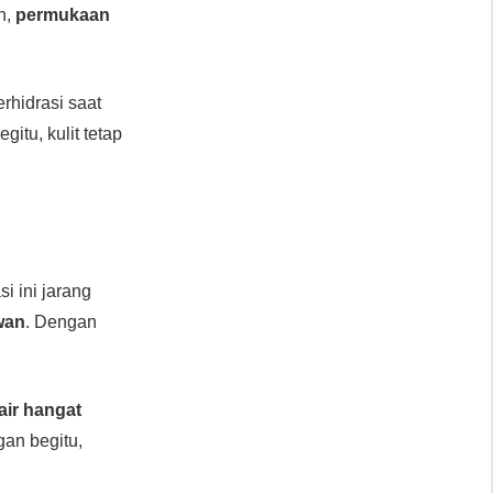
n,
permukaan
erhidrasi saat
itu, kulit tetap
si ini jarang
wan
. Dengan
air hangat
gan begitu,