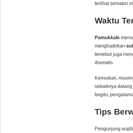
terlihat semakin 
Waktu Te
Pamukkale
menaw
menghadirkan
su
tersebut juga me
dramatis.
Kemudian, musim
sebaiknya datang
begitu, pengalama
Tips Ber
Pengunjung wajib