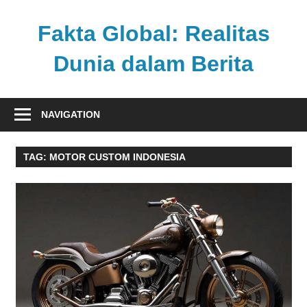
Skip
to
Fakta Global: Realitas
content
Dunia dalam Berita
Menghadirkan
kabar
NAVIGATION
faktual
dari
TAG:
MOTOR CUSTOM INDONESIA
berbagai
sudut
pandang