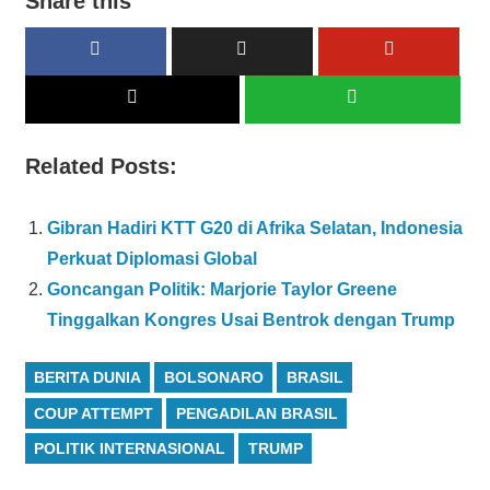
Share this
Related Posts:
Gibran Hadiri KTT G20 di Afrika Selatan, Indonesia
Perkuat Diplomasi Global
Goncangan Politik: Marjorie Taylor Greene
Tinggalkan Kongres Usai Bentrok dengan Trump
BERITA DUNIA
BOLSONARO
BRASIL
COUP ATTEMPT
PENGADILAN BRASIL
POLITIK INTERNASIONAL
TRUMP