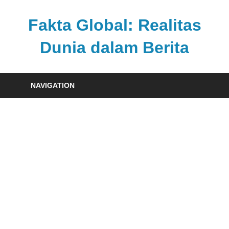
Skip
to
Fakta Global: Realitas
content
Dunia dalam Berita
Menghadirkan
kabar
NAVIGATION
faktual
dari
berbagai
sudut
pandang