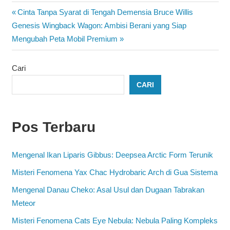
Navigasi
Previous
Cinta Tanpa Syarat di Tengah Demensia Bruce Willis
Next
Post:
Genesis Wingback Wagon: Ambisi Berani yang Siap
pos
Post:
Mengubah Peta Mobil Premium
Cari
CARI
Pos Terbaru
Mengenal Ikan Liparis Gibbus: Deepsea Arctic Form Terunik
Misteri Fenomena Yax Chac Hydrobaric Arch di Gua Sistema
Mengenal Danau Cheko: Asal Usul dan Dugaan Tabrakan
Meteor
Misteri Fenomena Cats Eye Nebula: Nebula Paling Kompleks