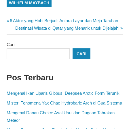
WILHELM MAYBACH
Navigasi
Previous
6 Aktor yang Hobi Berjudi: Antara Layar dan Meja Taruhan
Post:
Next
Destinasi Wisata di Qatar yang Menarik untuk Dijelajahi
pos
Post:
Cari
CARI
Pos Terbaru
Mengenal Ikan Liparis Gibbus: Deepsea Arctic Form Terunik
Misteri Fenomena Yax Chac Hydrobaric Arch di Gua Sistema
Mengenal Danau Cheko: Asal Usul dan Dugaan Tabrakan
Meteor