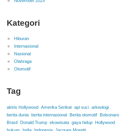
November 2025
Kategori
Hiburan
Internasional
Nasional
Olahraga
Otomotif
Tag
aktris Hollywood
Amerika Serikat
api suci
arkeologi
berita dunia
berita internasional
Berita otomotif
Bolsonaro
Brasil
Donald Trump
ekowisata
gaya hidup
Hollywood
hukum
India
Indonesia
Jacques Moretti