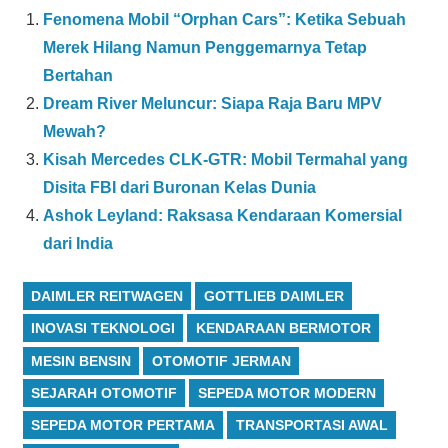
Fenomena Mobil “Orphan Cars”: Ketika Sebuah
Merek Hilang Namun Penggemarnya Tetap
Bertahan
Dream River Meluncur: Siapa Raja Baru MPV
Mewah?
Kisah Mercedes CLK-GTR: Mobil Termahal yang
Disita FBI dari Buronan Kelas Dunia
Ashok Leyland: Raksasa Kendaraan Komersial
dari India
DAIMLER REITWAGEN
GOTTLIEB DAIMLER
INOVASI TEKNOLOGI
KENDARAAN BERMOTOR
MESIN BENSIN
OTOMOTIF JERMAN
SEJARAH OTOMOTIF
SEPEDA MOTOR MODERN
SEPEDA MOTOR PERTAMA
TRANSPORTASI AWAL