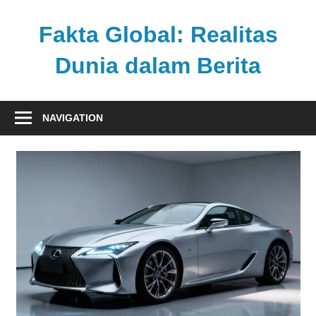
Skip
to
Fakta Global: Realitas
content
Dunia dalam Berita
Menghadirkan
kabar
NAVIGATION
faktual
dari
berbagai
sudut
pandang