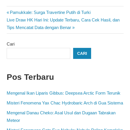
Navigasi
Previous
Pamukkale: Surga Travertine Putih di Turki
Next
Post:
Live Draw HK Hari Ini: Update Terbaru, Cara Cek Hasil, dan
pos
Post:
Tips Mencatat Data dengan Benar
Cari
CARI
Pos Terbaru
Mengenal Ikan Liparis Gibbus: Deepsea Arctic Form Terunik
Misteri Fenomena Yax Chac Hydrobaric Arch di Gua Sistema
Mengenal Danau Cheko: Asal Usul dan Dugaan Tabrakan
Meteor