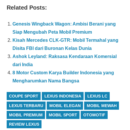
Related Posts:
Genesis Wingback Wagon: Ambisi Berani yang
Siap Mengubah Peta Mobil Premium
Kisah Mercedes CLK-GTR: Mobil Termahal yang
Disita FBI dari Buronan Kelas Dunia
Ashok Leyland: Raksasa Kendaraan Komersial
dari India
8 Motor Custom Karya Builder Indonesia yang
Mengharumkan Nama Bangsa
COUPE SPORT
LEXUS INDONESIA
LEXUS LC
LEXUS TERBARU
MOBIL ELEGAN
MOBIL MEWAH
MOBIL PREMIUM
MOBIL SPORT
OTOMOTIF
REVIEW LEXUS