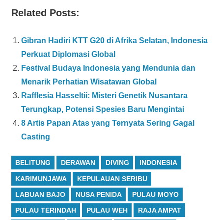
Related Posts:
Gibran Hadiri KTT G20 di Afrika Selatan, Indonesia
Perkuat Diplomasi Global
Festival Budaya Indonesia yang Mendunia dan
Menarik Perhatian Wisatawan Global
Rafflesia Hasseltii: Misteri Genetik Nusantara
Terungkap, Potensi Spesies Baru Mengintai
8 Artis Papan Atas yang Ternyata Sering Gagal
Casting
BELITUNG
DERAWAN
DIVING
INDONESIA
KARIMUNJAWA
KEPULAUAN SERIBU
LABUAN BAJO
NUSA PENIDA
PULAU MOYO
PULAU TERINDAH
PULAU WEH
RAJA AMPAT