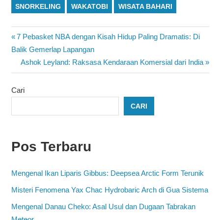
SNORKELING
WAKATOBI
WISATA BAHARI
Navigasi
Previous
7 Pebasket NBA dengan Kisah Hidup Paling Dramatis: Di
Post:
Balik Gemerlap Lapangan
pos
Next
Ashok Leyland: Raksasa Kendaraan Komersial dari India
Post:
Cari
CARI
Pos Terbaru
Mengenal Ikan Liparis Gibbus: Deepsea Arctic Form Terunik
Misteri Fenomena Yax Chac Hydrobaric Arch di Gua Sistema
Mengenal Danau Cheko: Asal Usul dan Dugaan Tabrakan
Meteor