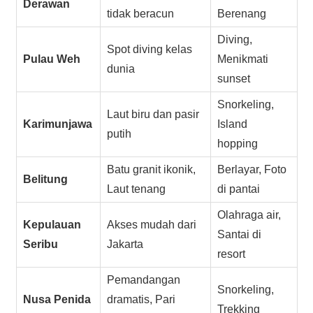
Derawan
tidak beracun
Berenang
Diving,
Spot diving kelas
Pulau Weh
Menikmati
dunia
sunset
Snorkeling,
Laut biru dan pasir
Karimunjawa
Island
putih
hopping
Batu granit ikonik,
Berlayar, Foto
Belitung
Laut tenang
di pantai
Olahraga air,
Kepulauan
Akses mudah dari
Santai di
Seribu
Jakarta
resort
Pemandangan
Snorkeling,
Nusa Penida
dramatis, Pari
Trekking