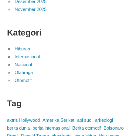
Desember 2025
November 2025
Kategori
Hiburan
Internasional
Nasional
Olahraga
Otomotif
Tag
aktris Hollywood
Amerika Serikat
api suci
arkeologi
berita dunia
berita internasional
Berita otomotif
Bolsonaro
Brasil
Donald Trump
ekowisata
gaya hidup
Hollywood