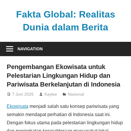
Skip
to
Fakta Global: Realitas
content
Dunia dalam Berita
Menghadirkan
kabar
NAVIGATION
faktual
dari
Pengembangan Ekowisata untuk
berbagai
Pelestarian Lingkungan Hidup dan
sudut
Pariwisata Berkelanjutan di Indonesia
pandang
7 Juni 2026
Kaylee
Nasional
Ekowisata
menjadi salah satu konsep pariwisata yang
semakin mendapat perhatian di Indonesia saat ini.
Dengan fokus utama pada pelestarian lingkungan hidup
dan peningkatan kesejahteraan masyarakat lokal,