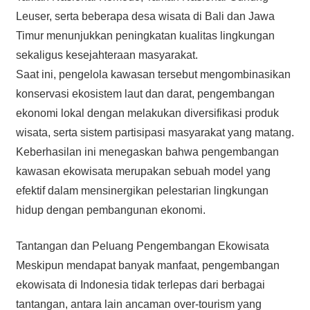
Leuser, serta beberapa desa wisata di Bali dan Jawa
Timur menunjukkan peningkatan kualitas lingkungan
sekaligus kesejahteraan masyarakat.
Saat ini, pengelola kawasan tersebut mengombinasikan
konservasi ekosistem laut dan darat, pengembangan
ekonomi lokal dengan melakukan diversifikasi produk
wisata, serta sistem partisipasi masyarakat yang matang.
Keberhasilan ini menegaskan bahwa pengembangan
kawasan ekowisata merupakan sebuah model yang
efektif dalam mensinergikan pelestarian lingkungan
hidup dengan pembangunan ekonomi.
Tantangan dan Peluang Pengembangan Ekowisata
Meskipun mendapat banyak manfaat, pengembangan
ekowisata di Indonesia tidak terlepas dari berbagai
tantangan, antara lain ancaman over-tourism yang