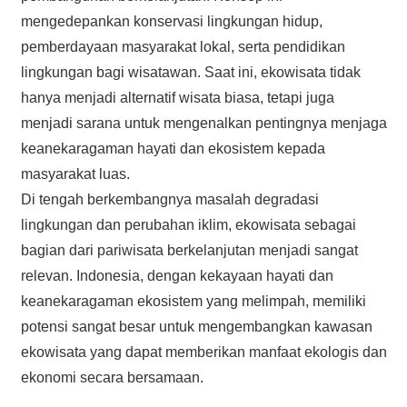
mengedepankan konservasi lingkungan hidup,
pemberdayaan masyarakat lokal, serta pendidikan
lingkungan bagi wisatawan. Saat ini, ekowisata tidak
hanya menjadi alternatif wisata biasa, tetapi juga
menjadi sarana untuk mengenalkan pentingnya menjaga
keanekaragaman hayati dan ekosistem kepada
masyarakat luas.
Di tengah berkembangnya masalah degradasi
lingkungan dan perubahan iklim, ekowisata sebagai
bagian dari pariwisata berkelanjutan menjadi sangat
relevan. Indonesia, dengan kekayaan hayati dan
keanekaragaman ekosistem yang melimpah, memiliki
potensi sangat besar untuk mengembangkan kawasan
ekowisata yang dapat memberikan manfaat ekologis dan
ekonomi secara bersamaan.