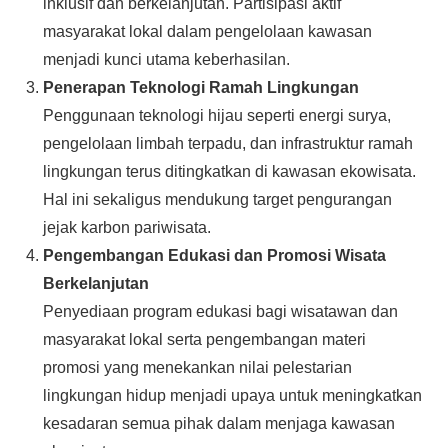
inklusif dan berkelanjutan. Partisipasi aktif
masyarakat lokal dalam pengelolaan kawasan
menjadi kunci utama keberhasilan.
Penerapan Teknologi Ramah Lingkungan
Penggunaan teknologi hijau seperti energi surya,
pengelolaan limbah terpadu, dan infrastruktur ramah
lingkungan terus ditingkatkan di kawasan ekowisata.
Hal ini sekaligus mendukung target pengurangan
jejak karbon pariwisata.
Pengembangan Edukasi dan Promosi Wisata
Berkelanjutan
Penyediaan program edukasi bagi wisatawan dan
masyarakat lokal serta pengembangan materi
promosi yang menekankan nilai pelestarian
lingkungan hidup menjadi upaya untuk meningkatkan
kesadaran semua pihak dalam menjaga kawasan