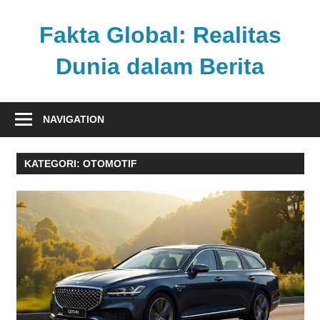
Skip
to
Fakta Global: Realitas
content
Dunia dalam Berita
Menghadirkan
kabar
NAVIGATION
faktual
dari
KATEGORI:
OTOMOTIF
berbagai
sudut
pandang