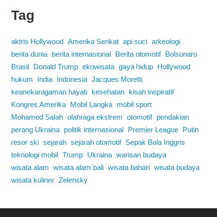
Tag
aktris Hollywood
Amerika Serikat
api suci
arkeologi
berita dunia
berita internasional
Berita otomotif
Bolsonaro
Brasil
Donald Trump
ekowisata
gaya hidup
Hollywood
hukum
India
Indonesia
Jacques Moretti
keanekaragaman hayati
kesehatan
kisah inspiratif
Kongres Amerika
Mobil Langka
mobil sport
Mohamed Salah
olahraga ekstrem
otomotif
pendakian
perang Ukraina
politik internasional
Premier League
Putin
resor ski
sejarah
sejarah otomotif
Sepak Bola Inggris
teknologi mobil
Trump
Ukraina
warisan budaya
wisata alam
wisata alam bali
wisata bahari
wisata budaya
wisata kuliner
Zelensky