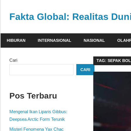
Skip
to
Fakta Global: Realitas Dun
content
Menghadirkan
kabar
HIBURAN
INTERNASIONAL
NASIONAL
OLAH
faktual
dari
berbagai
Cari
TAG:
SEPAK BOL
sudut
CARI
pandang
Pos Terbaru
Mengenal Ikan Liparis Gibbus:
Deepsea Arctic Form Terunik
Misteri Fenomena Yax Chac