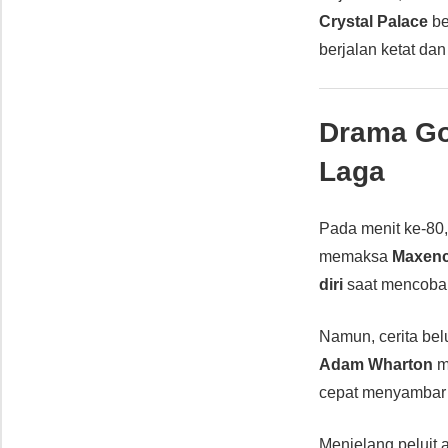
Crystal Palace
be
berjalan ketat da
Drama Go
Laga
Pada menit ke-80
memaksa
Maxenc
diri
saat mencoba 
Namun, cerita be
Adam Wharton
m
cepat menyambar 
Menjelang peluit a