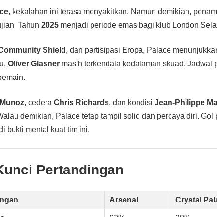
ace
, kekalahan ini terasa menyakitkan. Namun demikian, pena
ujian. Tahun
2025
menjadi periode emas bagi klub London Selat
Community Shield
, dan partisipasi Eropa, Palace menunjuk
tu,
Oliver Glasner
masih terkendala kedalaman skuad. Jadwal p
pemain.
 Munoz
, cedera
Chris Richards
, dan kondisi
Jean-Philippe Ma
Walau demikian, Palace tetap tampil solid dan percaya diri. Go
bukti mental kuat tim ini.
 Kunci Pertandingan
ingan
Arsenal
Crystal Pal