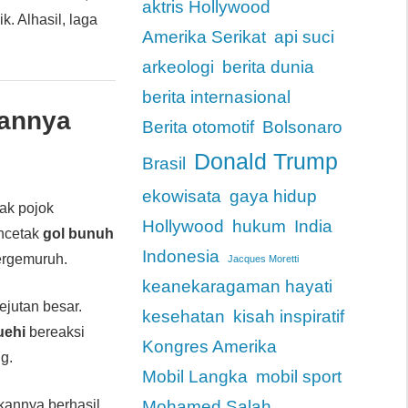
aktris Hollywood
. Alhasil, laga
Amerika Serikat
api suci
arkeologi
berita dunia
berita internasional
lannya
Berita otomotif
Bolsonaro
Donald Trump
Brasil
ekowisata
gaya hidup
ak pojok
Hollywood
hukum
India
encetak
gol bunuh
Indonesia
ergemuruh.
Jacques Moretti
keanekaragaman hayati
jutan besar.
kesehatan
kisah inspiratif
uehi
bereaksi
Kongres Amerika
g.
Mobil Langka
mobil sport
kannya berhasil
Mohamed Salah