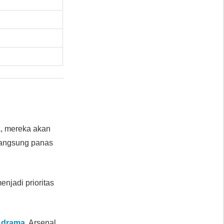
, mereka akan
rlangsung panas
njadi prioritas
n drama
. Arsenal