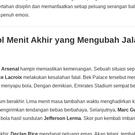
rtahan disiplin dan memanfaatkan setiap peluang serangan balik
n penuh emosi.
l Menit Akhir yang Mengubah Ja
,
Arsenal
hampir memastikan kemenangan. Sebuah situasi sep
e Lacroix
melakukan kesalahan fatal. Bek Palace tersebut m
menyapu bola. Dengan demikian, Emirates Stadium sempat b
lum berakhir. Lima menit masa tambahan waktu menghadirkan ke
engirimkan tendangan bebas berbahaya. Selanjutnya,
Marc G
bola hasil sundulan
Jefferson Lerma
. Skor pun kembali imban
khir,
Declan Rice
mendapat peluang emas. Akan tetapi, temba