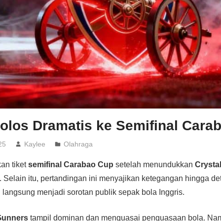
Lolos Dramatis ke Semifinal Cara
25
Kaylee
Olahraga
an tiket
semifinal Carabao Cup
setelah menundukkan
Crysta
 Selain itu, pertandingan ini menyajikan ketegangan hingga det
ni langsung menjadi sorotan publik sepak bola Inggris.
Gunners
tampil dominan dan menguasai penguasaan bola. Na