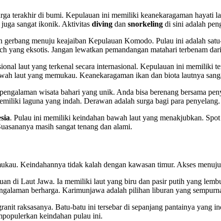
urga terakhir di bumi. Kepulauan ini memiliki keanekaragaman hayati la
juga sangat ikonik. Aktivitas
diving
dan
snorkeling
di sini adalah pen
 gerbang menuju keajaiban Kepulauan Komodo. Pulau ini adalah satu-s
ch yang eksotis. Jangan lewatkan pemandangan matahari terbenam dari 
nal laut yang terkenal secara internasional. Kepulauan ini memiliki 
ah laut yang memukau. Keanekaragaman ikan dan biota lautnya sangat
galaman wisata bahari yang unik. Anda bisa berenang bersama penyu
miliki laguna yang indah. Derawan adalah surga bagi para penyelang.
sia
. Pulau ini memiliki keindahan bawah laut yang menakjubkan. Spo
uasananya masih sangat tenang dan alami.
kau. Keindahannya tidak kalah dengan kawasan timur. Akses menuju pu
n di Laut Jawa. Ia memiliki laut yang biru dan pasir putih yang lem
ngalaman berharga. Karimunjawa adalah pilihan liburan yang sempurn
ranit raksasanya. Batu-batu ini tersebar di sepanjang pantainya yang ind
mpopulerkan keindahan pulau ini.