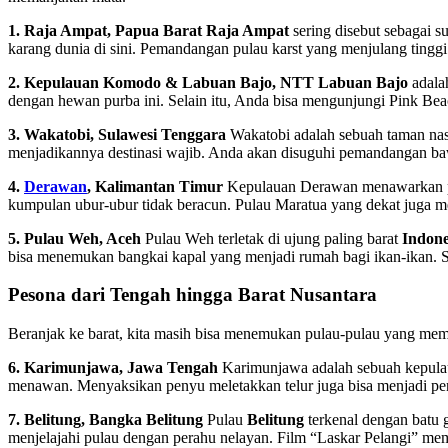
1. Raja Ampat, Papua Barat
Raja Ampat
sering disebut sebagai s
karang dunia di sini. Pemandangan pulau karst yang menjulang tinggi 
2. Kepulauan Komodo & Labuan Bajo, NTT
Labuan Bajo
adalah
dengan hewan purba ini. Selain itu, Anda bisa mengunjungi Pink Bea
3. Wakatobi, Sulawesi Tenggara
Wakatobi adalah sebuah taman nasio
menjadikannya destinasi wajib. Anda akan disuguhi pemandangan baw
4.
Derawan
, Kalimantan Timur
Kepulauan Derawan menawarkan pen
kumpulan ubur-ubur tidak beracun. Pulau Maratua yang dekat juga me
5. Pulau Weh, Aceh
Pulau Weh terletak di ujung paling barat
Indone
bisa menemukan bangkai kapal yang menjadi rumah bagi ikan-ikan. S
Pesona dari Tengah hingga Barat Nusantara
Beranjak ke barat, kita masih bisa menemukan pulau-pulau yang memu
6. Karimunjawa, Jawa Tengah
Karimunjawa adalah sebuah kepulaua
menawan. Menyaksikan penyu meletakkan telur juga bisa menjadi pe
7. Belitung, Bangka Belitung
Pulau
Belitung
terkenal dengan batu g
menjelajahi pulau dengan perahu nelayan. Film “Laskar Pelangi” me