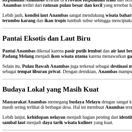
Anambas
terdiri dari
ratusan pulau besar dan kecil
yang tersebar l
Lebih jauh,
kondisi laut Anambas
sangat mendukung
wisata bahar
terumbu karang
dan
ikan tropis
tumbuh subur sehingga mencipta
Pantai Eksotis dan Laut Biru
Pantai Anambas
dikenal karena
pasir putih lembut
dan
air laut b
Padang Melang
menjadi
ikon wisata utama
karena menawarkan
ga
Selain itu,
Pulau Bawah Anambas
juga terkenal sebagai
destinasi
sebagai
tempat liburan privat
. Dengan demikian,
Anambas
mampu 
Budaya Lokal yang Masih Kuat
Masyarakat Anambas
memegang
budaya Melayu
dengan sangat ku
masih sering terlihat di berbagai desa. Hal ini membuat
Anambas
ter
Lebih lanjut,
kehidupan nelayan
menjadi bagian penting dari
identi
sambal laut
menjadi
daya tarik wisata kuliner
yang kuat.