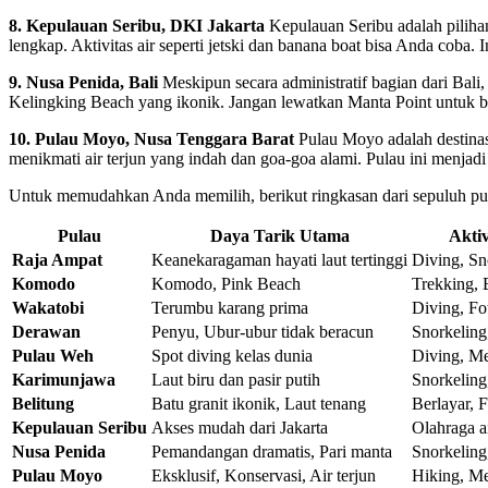
8. Kepulauan Seribu, DKI Jakarta
Kepulauan Seribu adalah pilihan 
lengkap. Aktivitas air seperti jetski dan banana boat bisa Anda coba. I
9. Nusa Penida, Bali
Meskipun secara administratif bagian dari Bal
Kelingking Beach yang ikonik. Jangan lewatkan Manta Point untuk be
10. Pulau Moyo, Nusa Tenggara Barat
Pulau Moyo adalah destinas
menikmati air terjun yang indah dan goa-goa alami. Pulau ini menjad
Untuk memudahkan Anda memilih, berikut ringkasan dari sepuluh pul
Pulau
Daya Tarik Utama
Aktiv
Raja Ampat
Keanekaragaman hayati laut tertinggi
Diving, Sn
Komodo
Komodo, Pink Beach
Trekking, 
Wakatobi
Terumbu karang prima
Diving, Fo
Derawan
Penyu, Ubur-ubur tidak beracun
Snorkeling
Pulau Weh
Spot diving kelas dunia
Diving, Me
Karimunjawa
Laut biru dan pasir putih
Snorkeling
Belitung
Batu granit ikonik, Laut tenang
Berlayar, F
Kepulauan Seribu
Akses mudah dari Jakarta
Olahraga ai
Nusa Penida
Pemandangan dramatis, Pari manta
Snorkeling
Pulau Moyo
Eksklusif, Konservasi, Air terjun
Hiking, Me