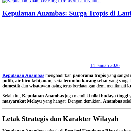
Kepulauan Anambas: Surga Tropis di Lau
14 Januari 2026
Kepulauan Anambas
menghadirkan
panorama tropis
yang sangat 
putih
,
air biru kehijauan
, serta
terumbu karang sehat
yang sangat
domestik
dan
wisatawan asing
terus berdatangan demi menikmati
k
Selain itu,
Kepulauan Anambas
juga memiliki
nilai budaya tinggi
y
masyarakat Melayu
yang hangat. Dengan demikian,
Anambas
sela
Letak Strategis dan Karakter Wilayah
Kepulauan Anambas
terletak di
Provinsi Kepulauan Riau
dan ber