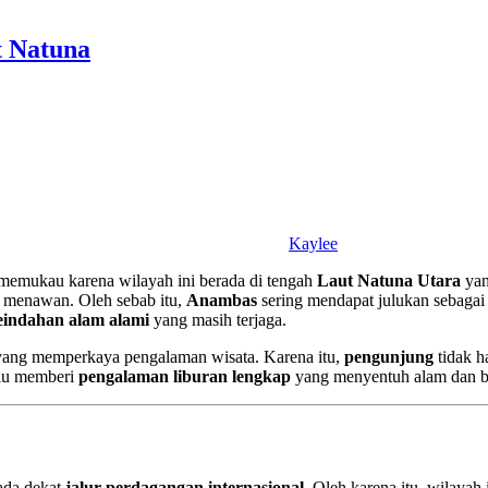
t Natuna
Kaylee
memukau karena wilayah ini berada di tengah
Laut Natuna Utara
yang
 menawan. Oleh sebab itu,
Anambas
sering mendapat julukan sebaga
eindahan alam alami
yang masih terjaga.
ang memperkaya pengalaman wisata. Karena itu,
pengunjung
tidak 
lu memberi
pengalaman liburan lengkap
yang menyentuh alam dan b
ada dekat
jalur perdagangan internasional
. Oleh karena itu, wilayah