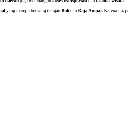
ah daerah
juga membangun
akses transportasi
dan
fasilitas wisata
.
nal
yang mampu bersaing dengan
Bali
dan
Raja Ampat
. Karena itu,
p