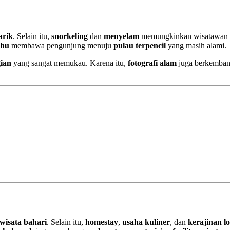
arik
. Selain itu,
snorkeling
dan
menyelam
memungkinkan wisatawan 
ahu
membawa pengunjung menuju
pulau terpencil
yang masih alami.
gian
yang sangat memukau. Karena itu,
fotografi alam
juga berkemban
wisata bahari
. Selain itu,
homestay
,
usaha kuliner
, dan
kerajinan l