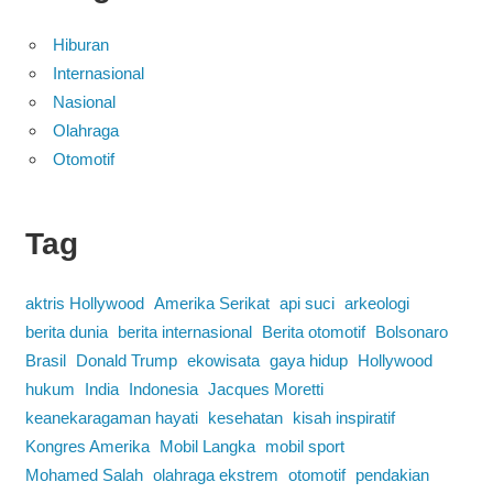
Hiburan
Internasional
Nasional
Olahraga
Otomotif
Tag
aktris Hollywood
Amerika Serikat
api suci
arkeologi
berita dunia
berita internasional
Berita otomotif
Bolsonaro
Brasil
Donald Trump
ekowisata
gaya hidup
Hollywood
hukum
India
Indonesia
Jacques Moretti
keanekaragaman hayati
kesehatan
kisah inspiratif
Kongres Amerika
Mobil Langka
mobil sport
Mohamed Salah
olahraga ekstrem
otomotif
pendakian