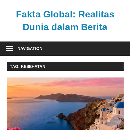
Skip
to
Fakta Global: Realitas
content
Dunia dalam Berita
Menghadirkan
kabar
NAVIGATION
faktual
dari
TAG:
KESEHATAN
berbagai
sudut
pandang