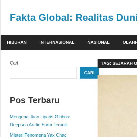
Skip
to
Fakta Global: Realitas Dun
content
Menghadirkan
kabar
HIBURAN
INTERNASIONAL
NASIONAL
OLAH
faktual
dari
berbagai
Cari
TAG:
SEJARAH 
sudut
CARI
pandang
Pos Terbaru
Mengenal Ikan Liparis Gibbus:
Deepsea Arctic Form Terunik
Misteri Fenomena Yax Chac