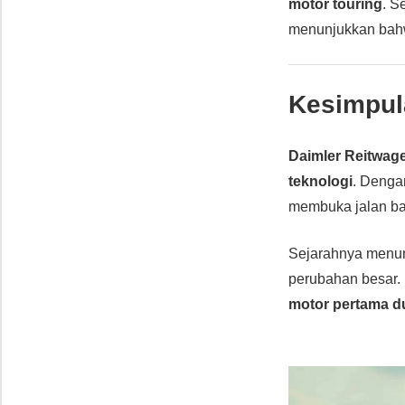
motor touring
. S
menunjukkan ba
Kesimpul
Daimler Reitwag
teknologi
. Denga
membuka jalan b
Sejarahnya menu
perubahan besar. 
motor pertama d