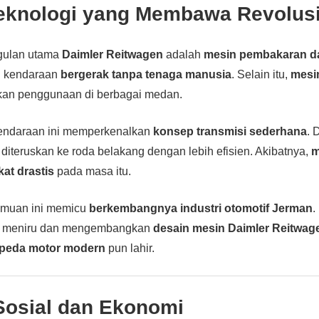
Teknologi yang Membawa Revolus
gulan utama
Daimler Reitwagen
adalah
mesin pembakaran d
n kendaraan
bergerak tanpa tenaga manusia
. Selain itu,
mesin
n penggunaan di berbagai medan.
 kendaraan ini memperkenalkan
konsep transmisi sederhana
. 
 diteruskan ke roda belakang dengan lebih efisien. Akibatnya,
m
at drastis
pada masa itu.
emuan ini memicu
berkembangnya industri otomotif Jerman
.
i meniru dan mengembangkan
desain mesin Daimler Reitwag
peda motor modern
pun lahir.
osial dan Ekonomi