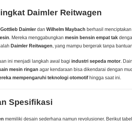
Singkat Daimler Reitwagen
,
Gottlieb Daimler
dan
Wilhelm Maybach
berhasil menciptaka
esin
. Mereka menggabungkan
mesin bensin empat tak
denga
dalah
Daimler Reitwagen
, yang mampu bergerak tanpa bantua
uan ini menjadi langkah awal bagi
industri sepeda motor
. Da
sain mesin ringan
agar kendaraan bisa dikendarai dengan mu
ereka mempengaruhi teknologi otomotif
hingga saat ini.
n Spesifikasi
en
memiliki desain sederhana namun revolusioner. Berikut tabel