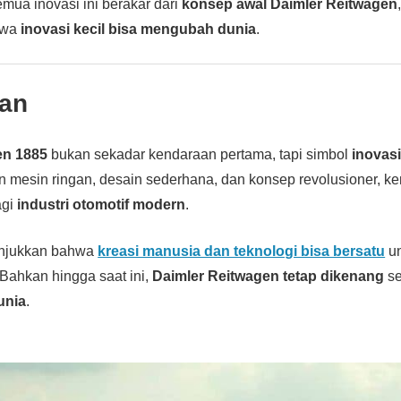
emua inovasi ini berakar dari
konsep awal Daimler Reitwagen
hwa
inovasi kecil bisa mengubah dunia
.
an
en 1885
bukan sekadar kendaraan pertama, tapi simbol
inovas
n mesin ringan, desain sederhana, dan konsep revolusioner, ke
agi
industri otomotif modern
.
njukkan bahwa
kreasi manusia dan teknologi bisa bersatu
un
Bahkan hingga saat ini,
Daimler Reitwagen tetap dikenang
se
unia
.