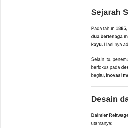
Sejarah 
Pada tahun
1885
dua bertenaga m
kayu
. Hasilnya a
Selain itu, penem
berfokus pada
de
begitu,
inovasi m
Desain da
Daimler Reitwag
utamanya: