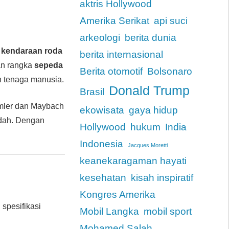
aktris Hollywood
Amerika Serikat
api suci
arkeologi
berita dunia
n
kendaraan roda
berita internasional
n rangka
sepeda
Berita otomotif
Bolsonaro
n tenaga manusia.
Donald Trump
Brasil
imler dan Maybach
ekowisata
gaya hidup
dah. Dengan
Hollywood
hukum
India
Indonesia
Jacques Moretti
keanekaragaman hayati
kesehatan
kisah inspiratif
Kongres Amerika
 spesifikasi
Mobil Langka
mobil sport
Mohamed Salah