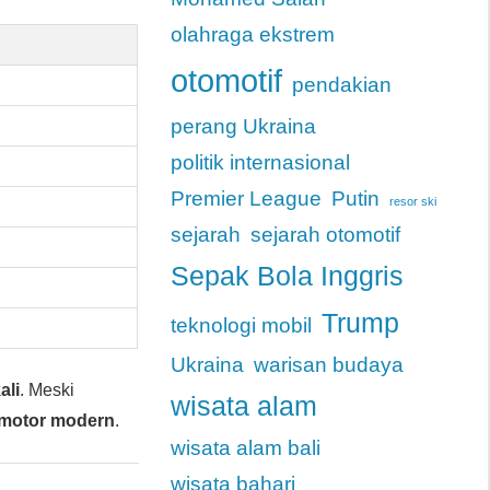
olahraga ekstrem
otomotif
pendakian
perang Ukraina
politik internasional
Premier League
Putin
resor ski
sejarah
sejarah otomotif
Sepak Bola Inggris
Trump
teknologi mobil
Ukraina
warisan budaya
ali
. Meski
wisata alam
motor modern
.
wisata alam bali
wisata bahari