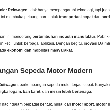
mler Reitwagen
tidak hanya mempengaruhi teknologi, tapi jug
n ini membuka peluang baru untuk
transportasi cepat
dan
perd
muan ini mendorong
pertumbuhan industri manufaktur
. Pabrik
 kecil untuk berbagai aplikasi. Dengan begitu,
inovasi Daiml
pada
ekonomi dan mobilitas masyarakat
.
ngan Sepeda Motor Modern
Reitwagen
, perkembangan sepeda motor terjadi cepat. Banyak 
ngka logam
,
ban karet
, dan
mesin lebih bertenaga
.
r hadir dalam berbagai bentuk, mulai dari
motor sport
,
motor li