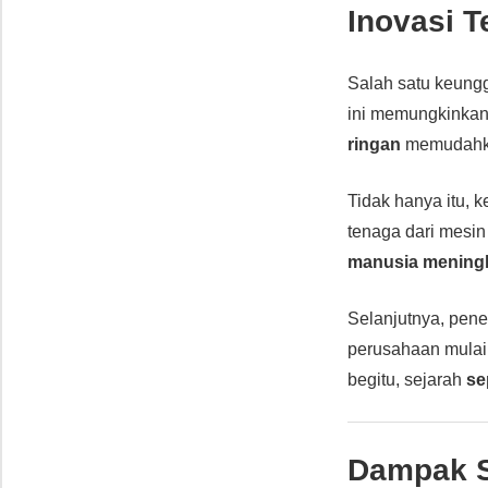
Inovasi 
Salah satu keung
ini memungkinka
ringan
memudahka
Tidak hanya itu,
tenaga dari mesin
manusia meningk
Selanjutnya, pen
perusahaan mula
begitu, sejarah
se
Dampak S