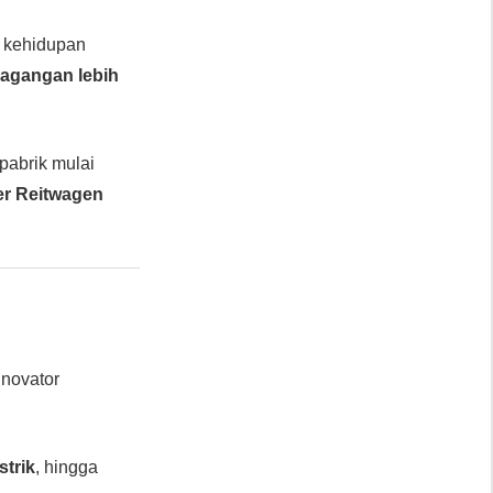
a kehidupan
agangan lebih
-pabrik mulai
er Reitwagen
inovator
strik
, hingga