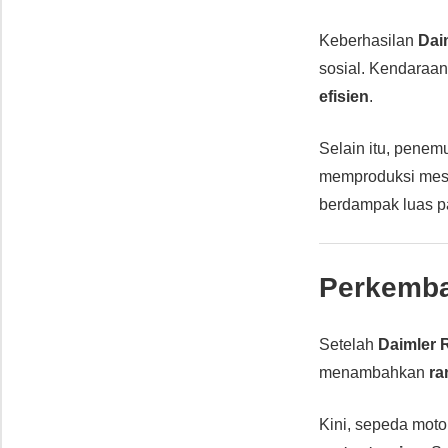
Keberhasilan
Dai
sosial. Kendaraa
efisien
.
Selain itu, pene
memproduksi mesin
berdampak luas 
Perkemba
Setelah
Daimler 
menambahkan
ra
Kini, sepeda moto