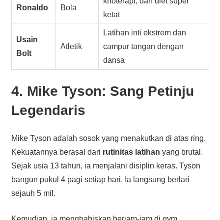
krioterapi, dan diet super
Ronaldo
Bola
ketat
Latihan inti ekstrem dan
Usain
Atletik
campur tangan dengan
Bolt
dansa
4. Mike Tyson: Sang Petinju
Legendaris
Mike Tyson adalah sosok yang menakutkan di atas ring.
Kekuatannya berasal dari
rutinitas latihan
yang brutal.
Sejak usia 13 tahun, ia menjalani disiplin keras. Tyson
bangun pukul 4 pagi setiap hari. Ia langsung berlari
sejauh 5 mil.
Kemudian, ia menghabiskan berjam-jam di gym.