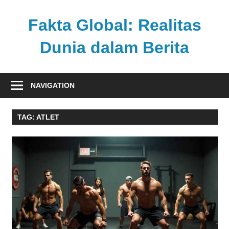
Skip
to
Fakta Global: Realitas
content
Dunia dalam Berita
Menghadirkan
kabar
NAVIGATION
faktual
dari
TAG:
ATLET
berbagai
sudut
pandang