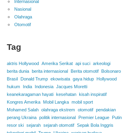
Internasional
Nasional
Olahraga
Otomotif
Tag
aktris Hollywood
Amerika Serikat
api suci
arkeologi
berita dunia
berita internasional
Berita otomotif
Bolsonaro
Brasil
Donald Trump
ekowisata
gaya hidup
Hollywood
hukum
India
Indonesia
Jacques Moretti
keanekaragaman hayati
kesehatan
kisah inspiratif
Kongres Amerika
Mobil Langka
mobil sport
Mohamed Salah
olahraga ekstrem
otomotif
pendakian
perang Ukraina
politik internasional
Premier League
Putin
resor ski
sejarah
sejarah otomotif
Sepak Bola Inggris
teknologi mobil
Trump
Ukraina
warisan budaya