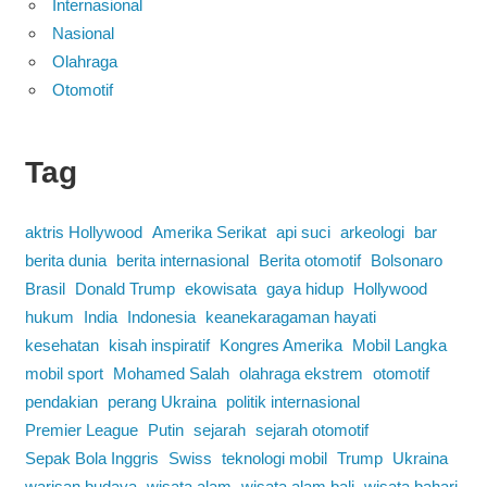
Internasional
Nasional
Olahraga
Otomotif
Tag
aktris Hollywood
Amerika Serikat
api suci
arkeologi
bar
berita dunia
berita internasional
Berita otomotif
Bolsonaro
Brasil
Donald Trump
ekowisata
gaya hidup
Hollywood
hukum
India
Indonesia
keanekaragaman hayati
kesehatan
kisah inspiratif
Kongres Amerika
Mobil Langka
mobil sport
Mohamed Salah
olahraga ekstrem
otomotif
pendakian
perang Ukraina
politik internasional
Premier League
Putin
sejarah
sejarah otomotif
Sepak Bola Inggris
Swiss
teknologi mobil
Trump
Ukraina
warisan budaya
wisata alam
wisata alam bali
wisata bahari