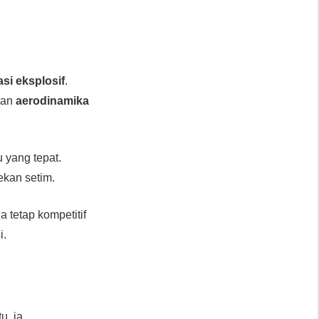
asi eksplosif
.
tkan
aerodinamika
 yang tepat.
ekan setim.
tetap kompetitif
i.
u, ia