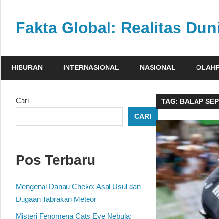
Skip
to
Fakta Global: Realitas Dun
content
Menghadirkan
kabar
HIBURAN
INTERNASIONAL
NASIONAL
OLAH
faktual
dari
berbagai
Cari
TAG:
BALAP SE
sudut
CARI
pandang
Pos Terbaru
Mengenal Danau Cheko: Asal Usul dan
Dugaan Tabrakan Meteor
Misteri Fenomena Cats Eye Nebula: