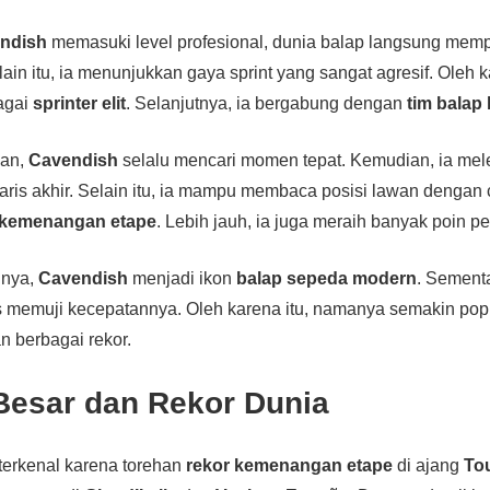
ndish
memasuki level profesional, dunia balap langsung mem
ain itu, ia menunjukkan gaya sprint yang sangat agresif. Oleh k
bagai
sprinter elit
. Selanjutnya, ia bergabung dengan
tim balap
pan,
Cavendish
selalu mencari momen tepat. Kemudian, ia mel
aris akhir. Selain itu, ia mampu membaca posisi lawan dengan c
kemenangan etape
. Lebih jauh, ia juga meraih banyak poin pe
inya,
Cavendish
menjadi ikon
balap sepeda modern
. Sementa
us memuji kecepatannya. Oleh karena itu, namanya semakin popu
 berbagai rekor.
 Besar dan Rekor Dunia
terkenal karena torehan
rekor kemenangan etape
di ajang
To