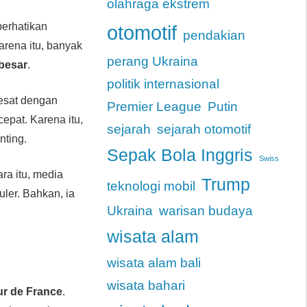
olahraga ekstrem
perhatikan
otomotif
pendakian
arena itu, banyak
perang Ukraina
 besar
.
politik internasional
esat dengan
Premier League
Putin
epat. Karena itu,
sejarah
sejarah otomotif
nting.
Sepak Bola Inggris
Swiss
ra itu, media
Trump
teknologi mobil
ler. Bahkan, ia
Ukraina
warisan budaya
wisata alam
wisata alam bali
wisata bahari
ur de France
.