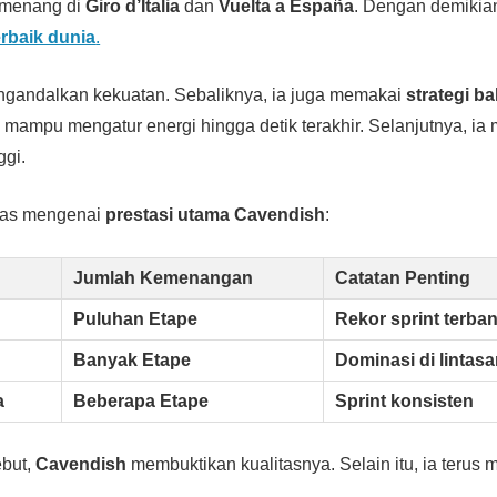
a menang di
Giro d’Italia
dan
Vuelta a España
. Dengan demikia
erbaik dunia
.
engandalkan kekuatan. Sebaliknya, ia juga memakai
strategi ba
ia mampu mengatur energi hingga detik terakhir. Selanjutnya, ia
ggi.
gkas mengenai
prestasi utama Cavendish
:
Jumlah Kemenangan
Catatan Penting
Puluhan Etape
Rekor sprint terba
Banyak Etape
Dominasi di lintasa
a
Beberapa Etape
Sprint konsisten
ebut,
Cavendish
membuktikan kualitasnya. Selain itu, ia terus