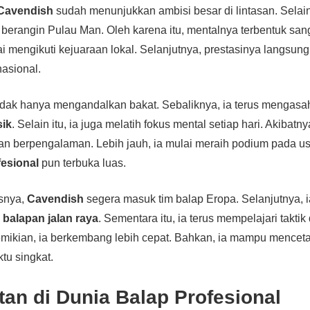
Cavendish
sudah menunjukkan ambisi besar di lintasan. Selain 
n berangin Pulau Man. Oleh karena itu, mentalnya terbentuk sang
i mengikuti kejuaraan lokal. Selanjutnya, prestasinya langsun
nasional.
tidak hanya mengandalkan bakat. Sebaliknya, ia terus mengas
sik
. Selain itu, ia juga melatih fokus mental setiap hari. Akibat
n berpengalaman. Lebih jauh, ia mulai meraih podium pada u
fesional
pun terbuka luas.
asnya,
Cavendish
segera masuk tim balap Eropa. Selanjutnya, i
i
balapan jalan raya
. Sementara itu, ia terus mempelajari takti
emikian, ia berkembang lebih cepat. Bahkan, ia mampu mence
tu singkat.
an di Dunia Balap Profesional