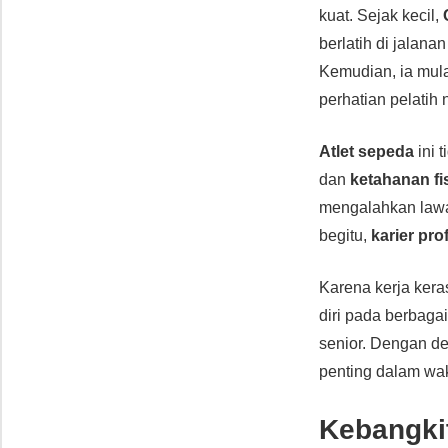
kuat. Sejak kecil,
berlatih di jalana
Kemudian, ia mula
perhatian pelatih 
Atlet sepeda
ini 
dan
ketahanan fi
mengalahkan lawa
begitu,
karier pro
Karena kerja ker
diri pada berbaga
senior. Dengan d
penting dalam wak
Kebangkit