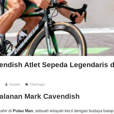
ndish Atlet Sepeda Legendaris d
6
Kaylee
Olahraga
jalanan Mark Cavendish
lahir di
Pulau Man
, sebuah wilayah kecil dengan budaya bala