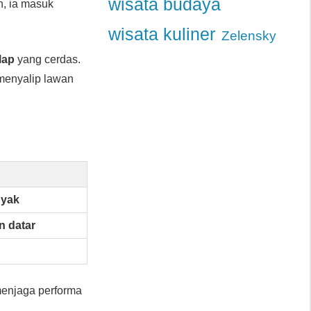
wisata budaya
n, ia masuk
wisata kuliner
Zelensky
lap
yang cerdas.
 menyalip lawan
nyak
n datar
 menjaga performa