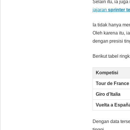
Selain itu, ia jug
jajaran
sprinter t
Ia tidak hanya m
Oleh karena itu, 
dengan presisi tin
Berikut tabel rin
Kompetisi
Tour de France
Giro d’Italia
Vuelta a Españ
Dengan data ters
tinggi.