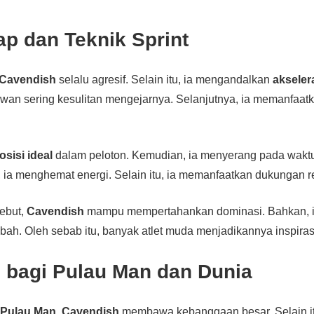
p dan Teknik Sprint
 Cavendish
selalu agresif. Selain itu, ia mengandalkan
akseler
lawan sering kesulitan mengejarnya. Selanjutnya, ia memanfaa
osisi ideal
dalam peloton. Kemudian, ia menyerang pada waktu
ia menghemat energi. Selain itu, ia memanfaatkan dukungan r
sebut,
Cavendish
mampu mempertahankan dominasi. Bahkan, ia 
bah. Oleh sebab itu, banyak atlet muda menjadikannya inspiras
 bagi Pulau Man dan Dunia
i
Pulau Man
,
Cavendish
membawa kebanggaan besar. Selain it