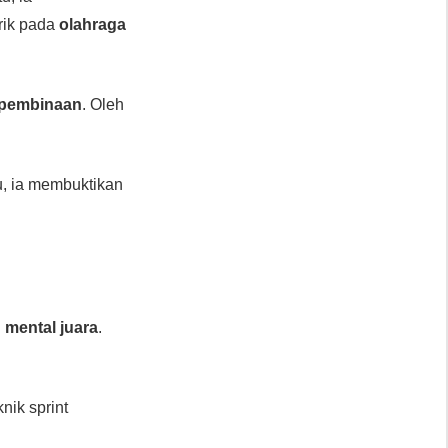
rik pada
olahraga
 pembinaan
. Oleh
tu, ia membuktikan
n
mental juara
.
nik sprint