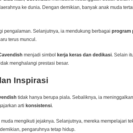
erahnya ke dunia. Dengan demikian, banyak anak muda terta
bagi pengalaman. Selanjutnya, ia mendukung berbagai
program
baru terus muncul.
Cavendish
menjadi simbol
kerja keras dan dedikasi
. Selain i
tidak menghalangi prestasi besar.
an Inspirasi
vendish
tidak hanya berupa piala. Sebaliknya, ia meninggalka
gajarkan arti
konsistensi
.
uda mengikuti jejaknya. Selanjutnya, mereka mempelajari tek
demikian, pengaruhnya tetap hidup.