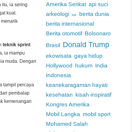
Amerika Serikat
api suci
itu, ia sering
at kuat.
arkeologi
berita dunia
bar
g menarik
berita internasional
Berita otomotif
Bolsonaro
Donald Trump
ah
teknik sprint
Brasil
nya, ia mampu
ekowisata
gaya hidup
sia muda. Dengan
Hollywood
hukum
India
Indonesia
keanekaragaman hayati
a tampil percaya
k dari pembalap
kesehatan
kisah inspiratif
tak kemenangan
Kongres Amerika
Mobil Langka
mobil sport
Mohamed Salah