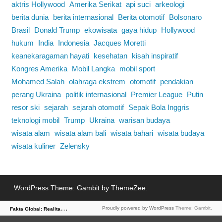
aktris Hollywood
Amerika Serikat
api suci
arkeologi
berita dunia
berita internasional
Berita otomotif
Bolsonaro
Brasil
Donald Trump
ekowisata
gaya hidup
Hollywood
hukum
India
Indonesia
Jacques Moretti
keanekaragaman hayati
kesehatan
kisah inspiratif
Kongres Amerika
Mobil Langka
mobil sport
Mohamed Salah
olahraga ekstrem
otomotif
pendakian
perang Ukraina
politik internasional
Premier League
Putin
resor ski
sejarah
sejarah otomotif
Sepak Bola Inggris
teknologi mobil
Trump
Ukraina
warisan budaya
wisata alam
wisata alam bali
wisata bahari
wisata budaya
wisata kuliner
Zelensky
WordPress Theme: Gambit by ThemeZee.
F
akta Global: Realitas Dunia dalam Berita
Proudly powered by WordPress
Theme: Gambit.