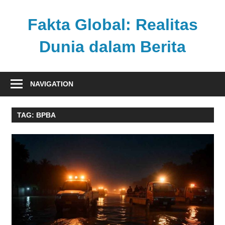
Skip
to
Fakta Global: Realitas
content
Dunia dalam Berita
Menghadirkan
kabar
NAVIGATION
faktual
dari
TAG:
BPBA
berbagai
sudut
pandang