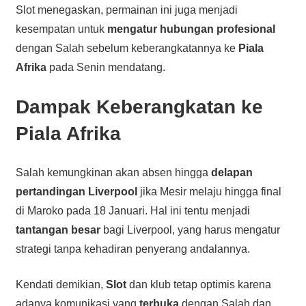
Slot menegaskan, permainan ini juga menjadi
kesempatan untuk
mengatur hubungan profesional
dengan Salah sebelum keberangkatannya ke
Piala
Afrika
pada Senin mendatang.
Dampak Keberangkatan ke
Piala Afrika
Salah kemungkinan akan absen hingga
delapan
pertandingan Liverpool
jika Mesir melaju hingga final
di Maroko pada 18 Januari. Hal ini tentu menjadi
tantangan besar
bagi Liverpool, yang harus mengatur
strategi tanpa kehadiran penyerang andalannya.
Kendati demikian,
Slot
dan klub tetap optimis karena
adanya komunikasi yang
terbuka
dengan Salah dan