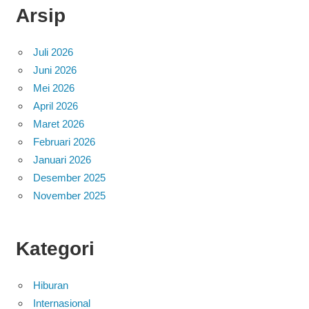
Arsip
Juli 2026
Juni 2026
Mei 2026
April 2026
Maret 2026
Februari 2026
Januari 2026
Desember 2025
November 2025
Kategori
Hiburan
Internasional