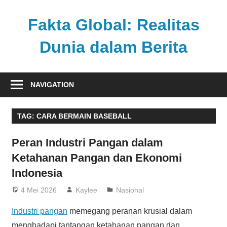
Skip
to
Fakta Global: Realitas
content
Dunia dalam Berita
Menghadirkan
kabar
NAVIGATION
faktual
dari
TAG:
CARA BERMAIN BASEBALL
berbagai
sudut
Peran Industri Pangan dalam
pandang
Ketahanan Pangan dan Ekonomi
Indonesia
4 Mei 2026
Kaylee
Nasional
Industri pangan
memegang peranan krusial dalam
menghadapi tantangan ketahanan pangan dan