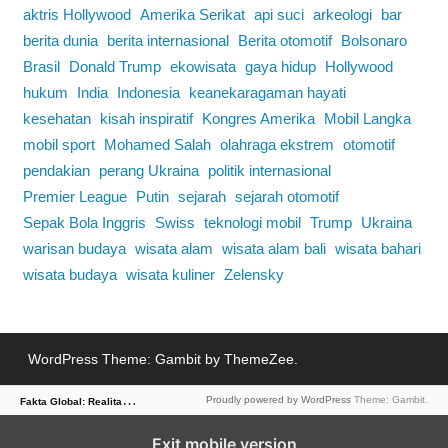
aktris Hollywood
Amerika Serikat
api suci
arkeologi
bar
berita dunia
berita internasional
Berita otomotif
Bolsonaro
Brasil
Donald Trump
ekowisata
gaya hidup
Hollywood
hukum
India
Indonesia
keanekaragaman hayati
kesehatan
kisah inspiratif
Kongres Amerika
Mobil Langka
mobil sport
Mohamed Salah
olahraga ekstrem
otomotif
pendakian
perang Ukraina
politik internasional
Premier League
Putin
sejarah
sejarah otomotif
Sepak Bola Inggris
Swiss
teknologi mobil
Trump
Ukraina
warisan budaya
wisata alam
wisata alam bali
wisata bahari
wisata budaya
wisata kuliner
Zelensky
WordPress Theme: Gambit by ThemeZee.
F
akta Global: Realitas Dunia dalam Berita
Proudly powered by WordPress
Theme: Gambit.
Exit mobile version