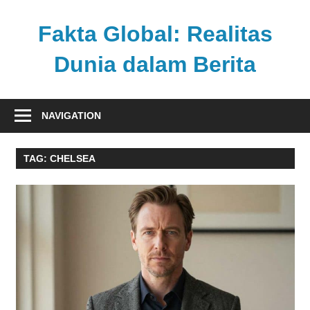
Skip
to
Fakta Global: Realitas
content
Dunia dalam Berita
Menghadirkan
kabar
NAVIGATION
faktual
dari
TAG:
CHELSEA
berbagai
sudut
pandang