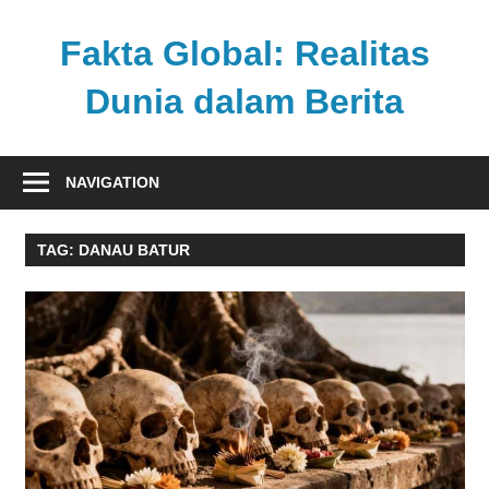
Skip
to
Fakta Global: Realitas
content
Dunia dalam Berita
Menghadirkan
kabar
NAVIGATION
faktual
dari
TAG:
DANAU BATUR
berbagai
sudut
pandang