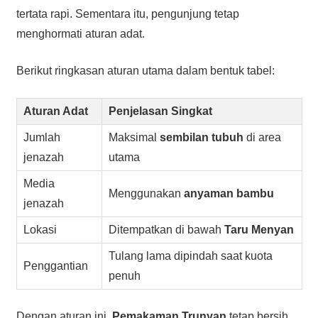
tertata rapi. Sementara itu, pengunjung tetap
menghormati aturan adat.
Berikut ringkasan aturan utama dalam bentuk tabel:
Aturan Adat
Penjelasan Singkat
Jumlah
Maksimal
sembilan tubuh
di area
jenazah
utama
Media
Menggunakan
anyaman bambu
jenazah
Lokasi
Ditempatkan di bawah
Taru Menyan
Tulang lama dipindah saat kuota
Penggantian
penuh
Dengan aturan ini,
Pemakaman Trunyan
tetap bersih.