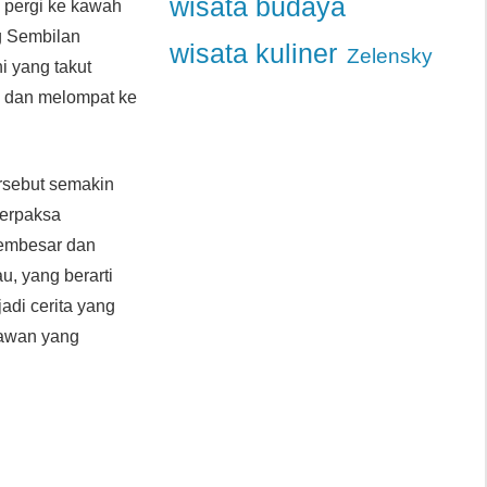
wisata budaya
k pergi ke kawah
g Sembilan
wisata kuliner
Zelensky
i yang takut
ju dan melompat ke
ersebut semakin
terpaksa
membesar dan
, yang berarti
di cerita yang
tawan yang