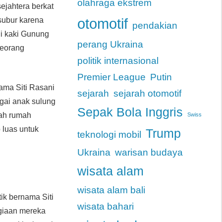
olahraga ekstrem
ejahtera berkat
otomotif
subur karena
pendakian
i kaki Gunung
perang Ukraina
seorang
politik internasional
Premier League
Putin
ama Siti Rasani
sejarah
sejarah otomotif
gai anak sulung
Sepak Bola Inggris
uah rumah
Swiss
 luas untuk
Trump
teknologi mobil
Ukraina
warisan budaya
wisata alam
wisata alam bali
tik bernama Siti
wisata bahari
giaan mereka