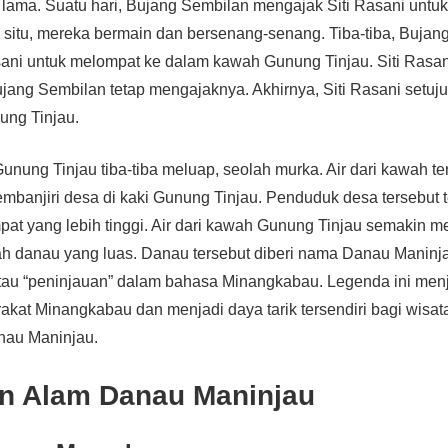
 lama. Suatu hari, Bujang Sembilan mengajak Siti Rasani untu
 situ, mereka bermain dan bersenang-senang. Tiba-tiba, Bujan
ani untuk melompat ke dalam kawah Gunung Tinjau. Siti Rasan
ujang Sembilan tetap mengajaknya. Akhirnya, Siti Rasani setu
ng Tinjau.
Gunung Tinjau tiba-tiba meluap, seolah murka. Air dari kawah t
banjiri desa di kaki Gunung Tinjau. Penduduk desa tersebut 
at yang lebih tinggi. Air dari kawah Gunung Tinjau semakin 
 danau yang luas. Danau tersebut diberi nama Danau Maninjau
au “peninjauan” dalam bahasa Minangkabau. Legenda ini menja
rakat Minangkabau dan menjadi daya tarik tersendiri bagi wisa
nau Maninjau.
n Alam Danau Maninjau