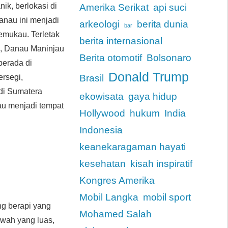
ik, berlokasi di
Amerika Serikat
api suci
anau ini menjadi
arkeologi
berita dunia
bar
emukau. Terletak
berita internasional
gi, Danau Maninjau
Berita otomotif
Bolsonaro
erada di
Donald Trump
ersegi,
Brasil
 di Sumatera
ekowisata
gaya hidup
au menjadi tempat
Hollywood
hukum
India
Indonesia
keanekaragaman hayati
kesehatan
kisah inspiratif
Kongres Amerika
Mobil Langka
mobil sport
ng berapi yang
Mohamed Salah
awah yang luas,