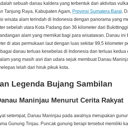
dalah sebuah danau kaldera yang terbentuk dari aktivitas vulkan
an Tanjung Raya, Kabupaten Agam,
Provinsi Sumatera Barat
. D
asi wisata alam terindah di Indonesia dengan panorama yang m
eter sebelah utara Kota Padang dan 36 kilometer dari Bukitting
dangan alam yang memikat bagi para wisatawan. Danau ini b
er di atas permukaan laut dengan luas sekitar 99,5 kilometer p
agai danau terluas kesebelas di Indonesia dan terluas kedua
 alam yang masih asri dan udara sejuk membuat Danau Maninj
elepas lelah dari hiruk pikuk kota.
dan Legenda Bujang Sambilan
Danau Maninjau Menurut Cerita Rakyat
akyat setempat, Danau Maninjau pada awalnya merupakan gunu
ama Gunung Tinjau. Puncak gunung berapi tersebut memiliki k