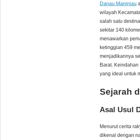
Danau Maninjau
a
wilayah Kecamat
salah satu destin
sekitar 140 kilom
menawarkan peman
ketinggian 459 met
menjadikannya seb
Barat. Keindahan
yang ideal untuk m
Sejarah 
Asal Usul 
Menurut cerita r
dikenal dengan n