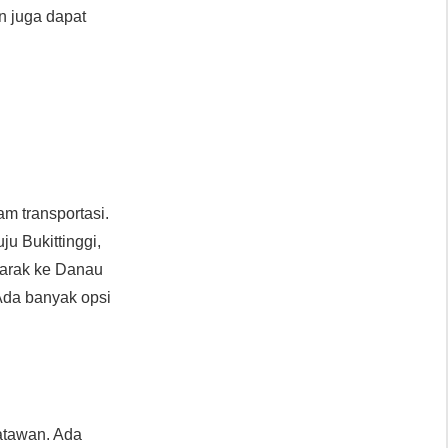
an juga dapat
 transportasi.
u Bukittinggi,
 jarak ke Danau
 Ada banyak opsi
atawan. Ada