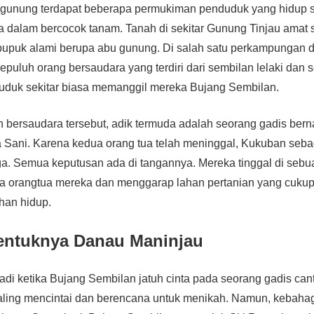
i gunung terdapat beberapa permukiman penduduk yang hidup s
a dalam bercocok tanam. Tanah di sekitar Gunung Tinjau amat 
pupuk alami berupa abu gunung. Di salah satu perkampungan d
 sepuluh orang bersaudara yang terdiri dari sembilan lelaki dan 
duk sekitar biasa memanggil mereka Bujang Sembilan.
n bersaudara tersebut, adik termuda adalah seorang gadis bern
 Sani. Karena kedua orang tua telah meninggal, Kukuban seba
a. Semua keputusan ada di tangannya. Mereka tinggal di seb
a orangtua mereka dan menggarap lahan pertanian yang cukup
han hidup.
entuknya Danau Maninjau
jadi ketika Bujang Sembilan jatuh cinta pada seorang gadis can
aling mencintai dan berencana untuk menikah. Namun, kebaha