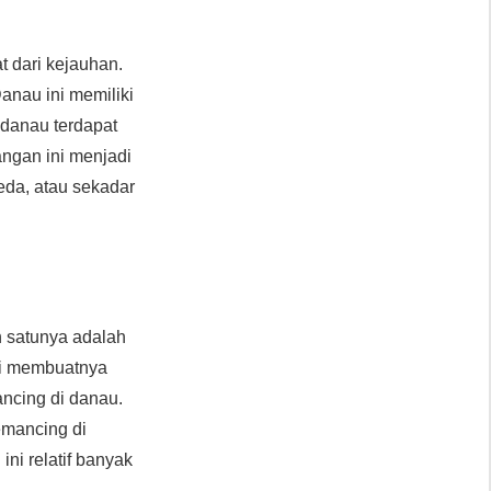
 dari kejauhan.
nau ini memiliki
g danau terdapat
ngan ini menjadi
eda, atau sekadar
h satunya adalah
usi membuatnya
ancing di danau.
emancing di
i relatif banyak