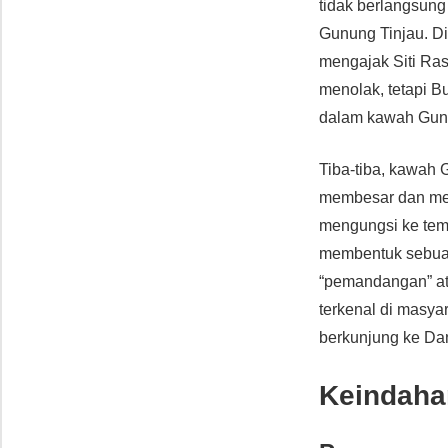
tidak berlangsung
Gunung Tinjau. Di
mengajak Siti Ras
menolak, tetapi B
dalam kawah Gunu
Tiba-tiba, kawah 
membesar dan mem
mengungsi ke temp
membentuk sebuah
“pemandangan” at
terkenal di masya
berkunjung ke Da
Keindaha