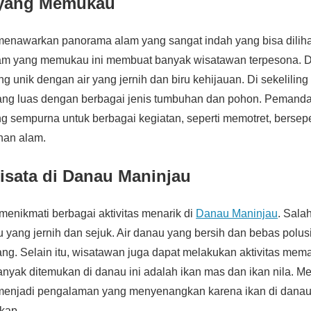
yang Memukau
enawarkan panorama alam yang sangat indah yang bisa dilihat
 yang memukau ini membuat banyak wisatawan terpesona. Da
g unik dengan air yang jernih dan biru kehijauan. Di sekelilin
ang luas dengan berbagai jenis tumbuhan dan pohon. Pemanda
ng sempurna untuk berbagai kegiatan, seperti memotret, bersep
han alam.
Wisata di Danau Maninjau
enikmati berbagai aktivitas menarik di
Danau Maninjau
. Sala
 yang jernih dan sejuk. Air danau yang bersih dan bebas pol
ang. Selain itu, wisatawan juga dapat melakukan aktivitas mem
anyak ditemukan di danau ini adalah ikan mas dan ikan nila. M
enjadi pengalaman yang menyenangkan karena ikan di danau in
kap.