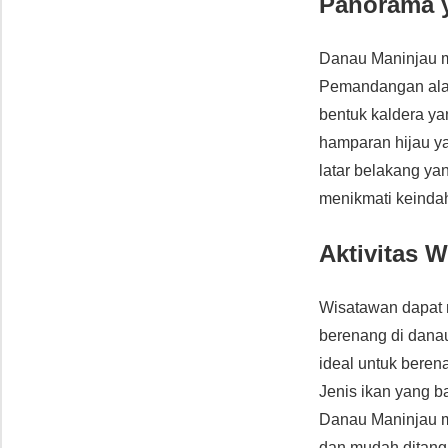
Panorama 
Danau Maninjau m
Pemandangan alam
bentuk kaldera yan
hamparan hijau y
latar belakang ya
menikmati keinda
Aktivitas 
Wisatawan dapat m
berenang di danau
ideal untuk beren
Jenis ikan yang b
Danau Maninjau m
dan mudah ditang