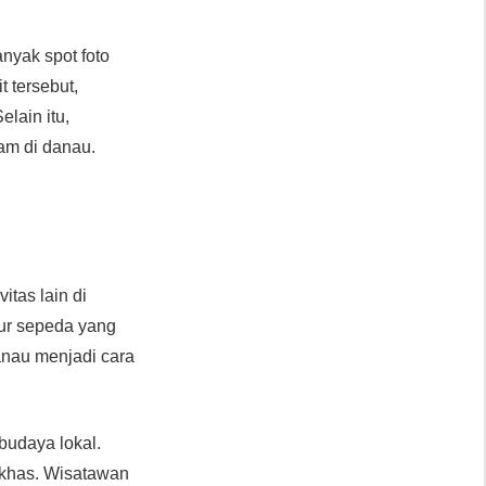
nyak spot foto
t tersebut,
lain itu,
am di danau.
tas lain di
lur sepeda yang
anau menjadi cara
budaya lokal.
 khas. Wisatawan