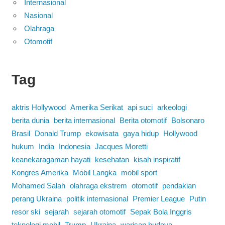
Internasional
Nasional
Olahraga
Otomotif
Tag
aktris Hollywood
Amerika Serikat
api suci
arkeologi
berita dunia
berita internasional
Berita otomotif
Bolsonaro
Brasil
Donald Trump
ekowisata
gaya hidup
Hollywood
hukum
India
Indonesia
Jacques Moretti
keanekaragaman hayati
kesehatan
kisah inspiratif
Kongres Amerika
Mobil Langka
mobil sport
Mohamed Salah
olahraga ekstrem
otomotif
pendakian
perang Ukraina
politik internasional
Premier League
Putin
resor ski
sejarah
sejarah otomotif
Sepak Bola Inggris
teknologi mobil
Trump
Ukraina
warisan budaya