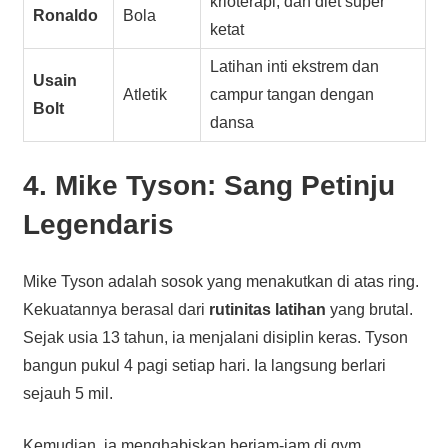
krioterapi, dan diet super
Ronaldo
Bola
ketat
Latihan inti ekstrem dan
Usain
Atletik
campur tangan dengan
Bolt
dansa
4. Mike Tyson: Sang Petinju
Legendaris
Mike Tyson adalah sosok yang menakutkan di atas ring.
Kekuatannya berasal dari
rutinitas latihan
yang brutal.
Sejak usia 13 tahun, ia menjalani disiplin keras. Tyson
bangun pukul 4 pagi setiap hari. Ia langsung berlari
sejauh 5 mil.
Kemudian, ia menghabiskan berjam-jam di gym.