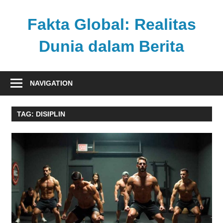
Skip
to
Fakta Global: Realitas
content
Dunia dalam Berita
Menghadirkan
kabar
NAVIGATION
faktual
dari
TAG:
DISIPLIN
berbagai
sudut
pandang