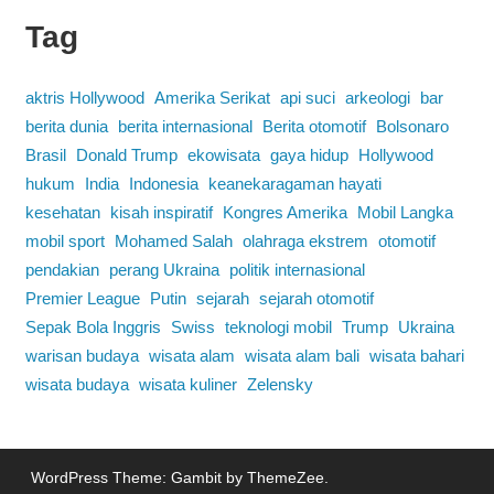
Tag
aktris Hollywood
Amerika Serikat
api suci
arkeologi
bar
berita dunia
berita internasional
Berita otomotif
Bolsonaro
Brasil
Donald Trump
ekowisata
gaya hidup
Hollywood
hukum
India
Indonesia
keanekaragaman hayati
kesehatan
kisah inspiratif
Kongres Amerika
Mobil Langka
mobil sport
Mohamed Salah
olahraga ekstrem
otomotif
pendakian
perang Ukraina
politik internasional
Premier League
Putin
sejarah
sejarah otomotif
Sepak Bola Inggris
Swiss
teknologi mobil
Trump
Ukraina
warisan budaya
wisata alam
wisata alam bali
wisata bahari
wisata budaya
wisata kuliner
Zelensky
WordPress Theme: Gambit by ThemeZee.