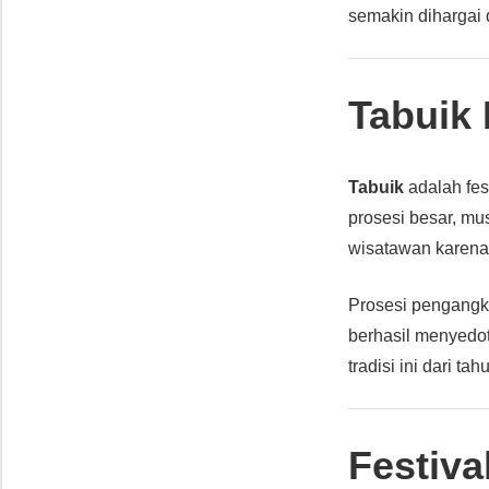
semakin dihargai 
Tabuik
Tabuik
adalah fes
prosesi besar, musi
wisatawan karena
Prosesi pengangka
berhasil menyedot
tradisi ini dari ta
Festiv