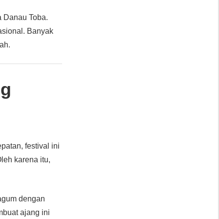
ta Danau Toba.
asional. Banyak
ah.
ng
atan, festival ini
eh karena itu,
kagum dengan
buat ajang ini