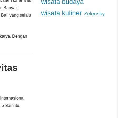
. Oleh karena itu,
wisata budaya
ya. Banyak
wisata kuliner
Zelensky
Bali yang selalu
n karya. Dengan
itas
nternasional.
Selain itu,