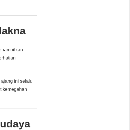
Makna
menampilkan
perhatian
jang ini selalu
rot kemegahan
Budaya