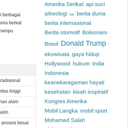
Amerika Serikat
api suci
arkeologi
berita dunia
i berbagai
bar
berita internasional
unia berkat
i mampu
Berita otomotif
Bolsonaro
Donald Trump
Brasil
ekowisata
gaya hidup
Hollywood
hukum
India
Indonesia
tradisional
keanekaragaman hayati
tas tinggi
kesehatan
kisah inspiratif
Kongres Amerika
han alam
Mobil Langka
mobil sport
alin
Mohamed Salah
n prosesi besar