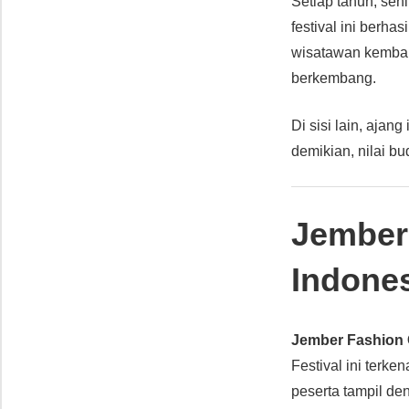
Setiap tahun, sen
festival ini berh
wisatawan kembali
berkembang.
Di sisi lain, aja
demikian, nilai bu
Jember 
Indone
Jember Fashion 
Festival ini terke
peserta tampil de