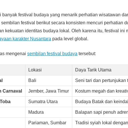
i banyak festival budaya yang menarik perhatian wisatawan dar
, sembilan festival berikut secara konsisten mencuri perhatian d
an kekuatan identitas budaya lokal. Oleh karena itu, festival in
ayaan karakter Nusantara
pada level global.
gkas mengenai
sembilan festival budaya
tersebut:
Lokasi
Daya Tarik Utama
al
Bali
Seni tari dan pertunjukan 
n Carnaval
Jember, Jawa Timur
Kostum megah dan kreativi
 Toba
Sumatra Utara
Budaya Batak dan keinda
Madura
Balapan sapi penuh adren
Pariaman, Sumbar
Tradisi syiah lokal denga