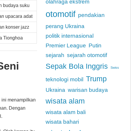
olahraga ekstrem
n budaya suku
otomotif
pendakian
an upacara adat
perang Ukraina
n konser jazz
politik internasional
a Tionghoa
Premier League
Putin
sejarah
sejarah otomotif
Seni
Sepak Bola Inggris
Swiss
Trump
teknologi mobil
Ukraina
warisan budaya
wisata alam
al ini menampilkan
jinan. Dengan
wisata alam bali
l.
wisata bahari