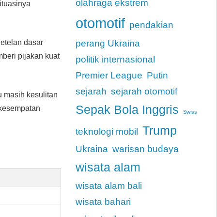
olahraga ekstrem
ituasinya
otomotif
pendakian
etelan dasar
perang Ukraina
mberi pijakan kuat
politik internasional
Premier League
Putin
sejarah
sejarah otomotif
u masih kesulitan
Sepak Bola Inggris
n kesempatan
Swiss
Trump
teknologi mobil
Ukraina
warisan budaya
wisata alam
wisata alam bali
wisata bahari