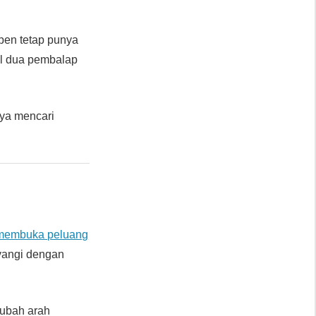
pen tetap punya
el dua pembalap
nya mencari
 membuka peluang
yangi dengan
gubah arah