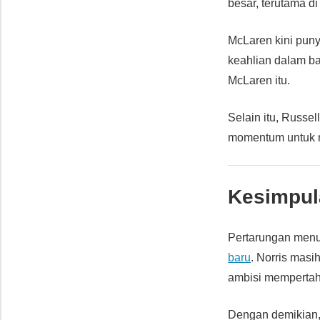
besar, terutama di
McLaren kini pun
keahlian dalam b
McLaren itu.
Selain itu, Russe
momentum untuk m
Kesimpul
Pertarungan men
baru
. Norris mas
ambisi memperta
Dengan demikian,