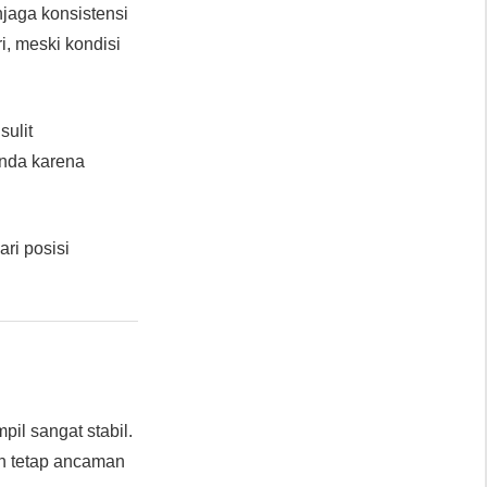
njaga konsistensi
i, meski kondisi
sulit
enda karena
ari posisi
pil sangat stabil.
en tetap ancaman