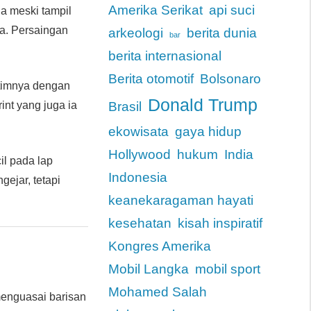
Amerika Serikat
api suci
ua meski tampil
ga. Persaingan
arkeologi
berita dunia
bar
berita internasional
Berita otomotif
Bolsonaro
setimnya dengan
Donald Trump
int yang juga ia
Brasil
ekowisata
gaya hidup
Hollywood
hukum
India
il pada lap
Indonesia
ejar, tetapi
keanekaragaman hayati
kesehatan
kisah inspiratif
Kongres Amerika
Mobil Langka
mobil sport
Mohamed Salah
menguasai barisan