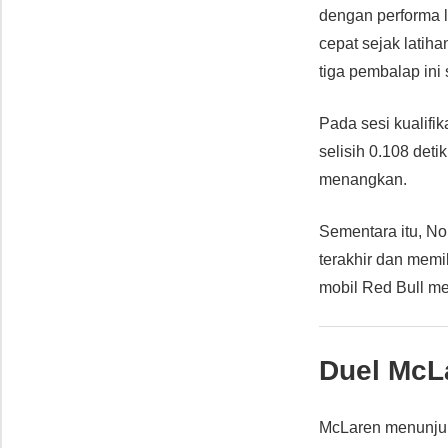
dengan performa l
cepat sejak latih
tiga pembalap ini
Pada sesi kualifik
selisih 0.108 deti
menangkan.
Sementara itu, Nor
terakhir dan memi
mobil Red Bull m
Duel McL
McLaren menunjukk