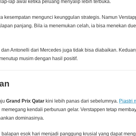
 lap-lap awal ketika peluang menyalip lebih terbuka.
ya kesempatan mengunci keunggulan strategis. Namun Verstap
alapan panjang. Bila ia menemukan celah, ia bisa menekan du
ll dan Antonelli dari Mercedes juga tidak bisa diabaikan. Kedua
enutup musim dengan hasil positif.
an
uju
Grand Prix Qatar
kini lebih panas dari sebelumnya.
Piastri
ih memegang kendali perburuan gelar. Verstappen tetap memba
hankan dominasinya.
 balapan esok hari menjadi panggung krusial yang dapat men