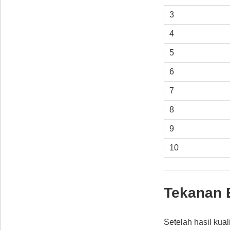
3
4
5
6
7
8
9
10
Tekanan 
Setelah hasil kual