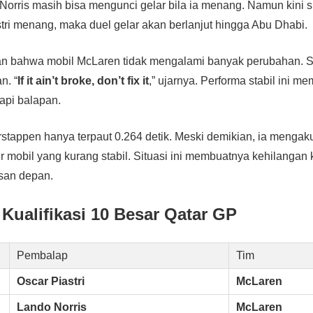
, Norris masih bisa mengunci gelar bila ia menang. Namun kini s
stri menang, maka duel gelar akan berlanjut hingga Abu Dhabi.
kan bahwa mobil McLaren tidak mengalami banyak perubahan. S
n. “
If it ain’t broke, don’t fix it
,” ujarnya. Performa stabil ini me
pi balapan.
rstappen hanya terpaut 0.264 detik. Meski demikian, ia mengak
r mobil yang kurang stabil. Situasi ini membuatnya kehilanga
san depan.
 Kualifikasi 10 Besar Qatar GP
Pembalap
Tim
Oscar Piastri
McLaren
Lando Norris
McLaren