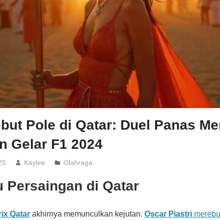
ebut Pole di Qatar: Duel Panas M
n Gelar F1 2024
25
Kaylee
Olahraga
 Persaingan di Qatar
ix Qatar
akhirnya memunculkan kejutan.
Oscar Piastri
merebut