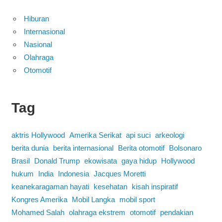
Hiburan
Internasional
Nasional
Olahraga
Otomotif
Tag
aktris Hollywood
Amerika Serikat
api suci
arkeologi
berita dunia
berita internasional
Berita otomotif
Bolsonaro
Brasil
Donald Trump
ekowisata
gaya hidup
Hollywood
hukum
India
Indonesia
Jacques Moretti
keanekaragaman hayati
kesehatan
kisah inspiratif
Kongres Amerika
Mobil Langka
mobil sport
Mohamed Salah
olahraga ekstrem
otomotif
pendakian