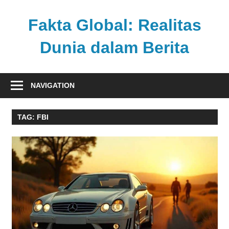
Skip
to
Fakta Global: Realitas
content
Dunia dalam Berita
Menghadirkan
kabar
NAVIGATION
faktual
dari
TAG:
FBI
berbagai
sudut
pandang