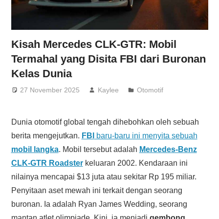
Kisah Mercedes CLK-GTR: Mobil
Termahal yang Disita FBI dari Buronan
Kelas Dunia
27 November 2025
Kaylee
Otomotif
Dunia otomotif global tengah dihebohkan oleh sebuah
berita mengejutkan.
FBI
baru-baru ini menyita sebuah
mobil langka
. Mobil tersebut adalah
Mercedes-Benz
CLK-GTR Roadster
keluaran 2002. Kendaraan ini
nilainya mencapai $13 juta atau sekitar Rp 195 miliar.
Penyitaan aset mewah ini terkait dengan seorang
buronan. Ia adalah Ryan James Wedding, seorang
mantan atlet olimpiade. Kini, ia menjadi
gembong