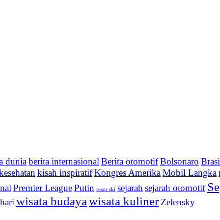
ta dunia
berita internasional
Berita otomotif
Bolsonaro
Brasi
kesehatan
kisah inspiratif
Kongres Amerika
Mobil Langka
Se
onal
Premier League
Putin
sejarah
sejarah otomotif
resor ski
wisata budaya
wisata kuliner
hari
Zelensky