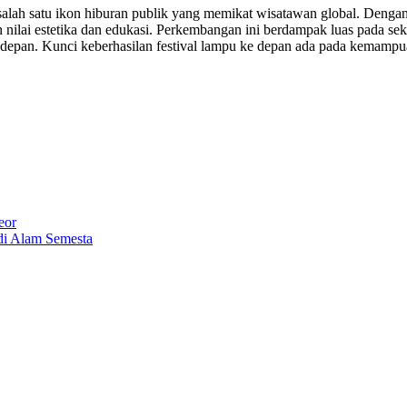
di salah satu ikon hiburan publik yang memikat wisatawan global. Den
ilai estetika dan edukasi. Perkembangan ini berdampak luas pada sekt
 depan. Kunci keberhasilan festival lampu ke depan ada pada kemampua
eor
di Alam Semesta