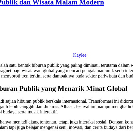
Publik dan Wisata Malam Modern
Kaylee
lah satu bentuk hiburan publik yang paling diminati, terutama dalam 
gnet bagi wisatawan global yang mencari pengalaman unik serta intera
menyoroti tren terkini serta dampaknya pada sektor pariwisata dan bu
buran Publik yang Menarik Minat Global
enjadi sajian hiburan publik berskala internasional. Transformasi ini d
uh lebih canggih dan dinamis. Alhasil, festival ini mampu menghadirk
 budaya serta musik interaktif.
hanya menjadi ajang tontonan, tetapi juga interaksi sosial. Dengan kon
tapi juga belajar mengenai seni, inovasi, dan cerita budaya dari berb