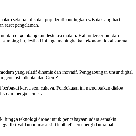
malam selama ini kalah populer dibandingkan wisata siang hari
an sarat pengalaman.
a untuk mengembangkan destinasi malam. Hal ini tercermin dari
mping itu, festival ini juga meningkatkan ekonomi lokal karena
odern yang relatif dinamis dan inovatif. Penggabungan unsur digital
n generasi milenial dan Gen Z.
ui berbagai karya seni cahaya. Pendekatan ini menciptakan dialog
dik dan menginspirasi.
k, hingga teknologi drone untuk pencahayaan udara semakin
gga festival lampu masa kini lebih efisien energi dan ramah