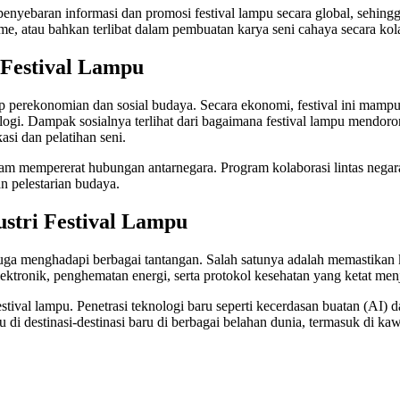
 penyebaran informasi dan promosi festival lampu secara global, sehing
ime, atau bahkan terlibat dalam pembuatan karya seni cahaya secara kola
 Festival Lampu
adap perekonomian dan sosial budaya. Secara ekonomi, festival ini ma
knologi. Dampak sosialnya terlihat dari bagaimana festival lampu mendor
si dan pelatihan seni.
alam mempererat hubungan antarnegara. Program kolaborasi lintas negar
n pelestarian budaya.
ustri Festival Lampu
juga menghadapi berbagai tantangan. Salah satunya adalah memastikan 
ektronik, penghematan energi, serta protokol kesehatan yang ketat me
val lampu. Penetrasi teknologi baru seperti kecerdasan buatan (AI) d
u di destinasi-destinasi baru di berbagai belahan dunia, termasuk di 