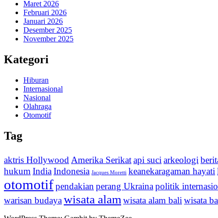
Maret 2026
Februari 2026
Januari 2026
Desember 2025
November 2025
Kategori
Hiburan
Internasional
Nasional
Olahraga
Otomotif
Tag
aktris Hollywood
Amerika Serikat
api suci
arkeologi
beri
hukum
India
Indonesia
keanekaragaman hayati
Jacques Moretti
otomotif
pendakian
perang Ukraina
politik internasi
wisata alam
warisan budaya
wisata alam bali
wisata ba