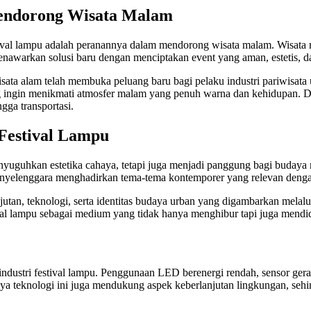
endorong Wisata Malam
stival lampu adalah peranannya dalam mendorong wisata malam. Wisata 
enawarkan solusi baru dengan menciptakan event yang aman, estetis, d
isata alam telah membuka peluang baru bagi pelaku industri pariwisat
ngin menikmati atmosfer malam yang penuh warna dan kehidupan. Di sa
gga transportasi.
Festival Lampu
yuguhkan estetika cahaya, tetapi juga menjadi panggung bagi budaya m
 penyelenggara menghadirkan tema-tema kontemporer yang relevan denga
jutan, teknologi, serta identitas budaya urban yang digambarkan melal
tival lampu sebagai medium yang tidak hanya menghibur tapi juga mendi
ustri festival lampu. Penggunaan LED berenergi rendah, sensor gera
ya teknologi ini juga mendukung aspek keberlanjutan lingkungan, sehin