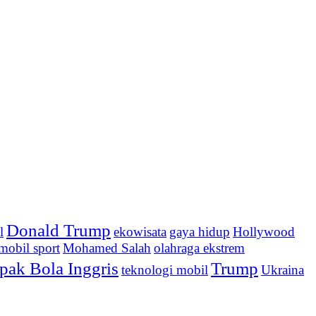
Donald Trump
l
ekowisata
gaya hidup
Hollywood
mobil sport
Mohamed Salah
olahraga ekstrem
pak Bola Inggris
Trump
teknologi mobil
Ukraina