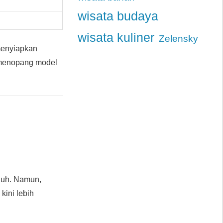
wisata budaya
wisata kuliner
Zelensky
menyiapkan
k menopang model
nuh. Namun,
kini lebih