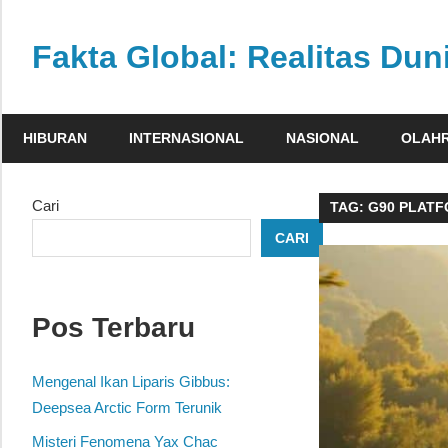
Skip
to
Fakta Global: Realitas Dun
content
Menghadirkan
kabar
HIBURAN
INTERNASIONAL
NASIONAL
OLAH
faktual
dari
berbagai
Cari
TAG:
G90 PLAT
sudut
CARI
pandang
Pos Terbaru
Mengenal Ikan Liparis Gibbus:
Deepsea Arctic Form Terunik
Misteri Fenomena Yax Chac