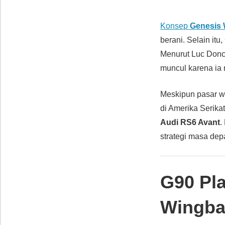
Konsep
Genesis
berani. Selain it
Menurut Luc Donck
muncul karena ia
Meskipun pasar wa
di Amerika Serika
Audi RS6 Avant
.
strategi masa dep
G90 Pl
Wingba