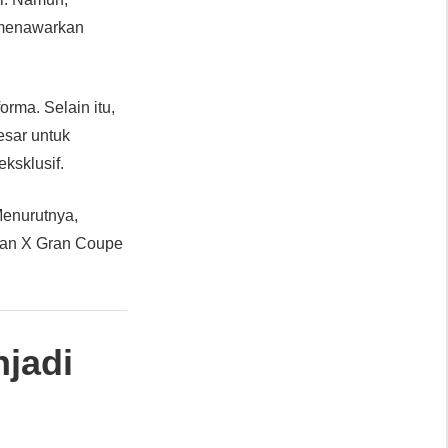
i menawarkan
rma. Selain itu,
esar untuk
ksklusif.
Menurutnya,
 dan X Gran Coupe
jadi