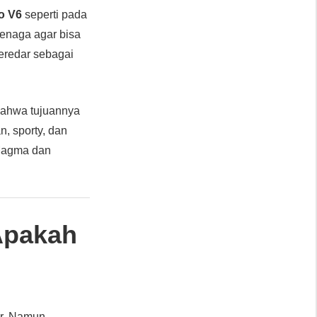
bo V6
seperti pada
tenaga agar bisa
eredar sebagai
bahwa tujuannya
, sporty, dan
 Magma dan
Apakah
r. Namun,