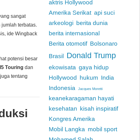
aktris Hollywood
Amerika Serikat
api suci
yang sangat
arkeologi
berita dunia
jumlah terbatas.
berita internasional
sis, ide Wingback
Berita otomotif
Bolsonaro
Donald Trump
Brasil
hat potensi besar
ekowisata
gaya hidup
5 Touring
dan
 juga tentang
Hollywood
hukum
India
Indonesia
Jacques Moretti
keanekaragaman hayati
kesehatan
kisah inspiratif
duksi
Kongres Amerika
Mobil Langka
mobil sport
Mohamed Salah