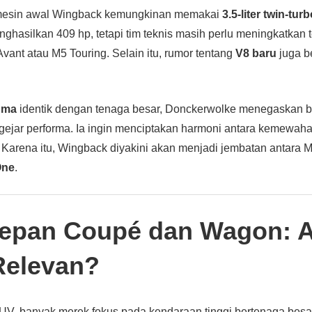
 mesin awal Wingback kemungkinan memakai
3.5-liter twin-tur
nghasilkan 409 hp, tetapi tim teknis masih perlu meningkatkan 
ant atau M5 Touring. Selain itu, rumor tentang
V8 baru
juga b
gma
identik dengan tenaga besar, Donckerwolke menegaskan 
jar performa. Ia ingin menciptakan harmoni antara kemewahan
f. Karena itu, Wingback diyakini akan menjadi jembatan antara
One
.
epan Coupé dan Wagon: 
Relevan?
SUV, banyak merek fokus pada kendaraan tinggi bertenaga besa