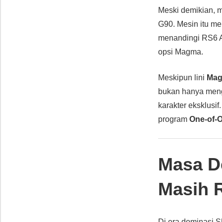
Meski demikian,
G90. Mesin itu me
menandingi RS6 Av
opsi Magma.
Meskipun lini
Ma
bukan hanya menge
karakter eksklusi
program
One-of-
Masa D
Masih 
Di era dominasi 