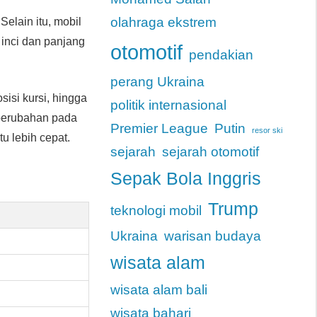
olahraga ekstrem
elain itu, mobil
 inci dan panjang
otomotif
pendakian
perang Ukraina
osisi kursi, hingga
politik internasional
 perubahan pada
Premier League
Putin
resor ski
u lebih cepat.
sejarah
sejarah otomotif
Sepak Bola Inggris
Trump
teknologi mobil
Ukraina
warisan budaya
wisata alam
wisata alam bali
wisata bahari