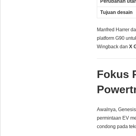
Perubahan uta
Tujuan desain
Manfred Harrer da
platform G90 untu
Wingback dan
X 
Fokus 
Powert
Awalnya, Genesis
permintaan EV mel
condong pada tek