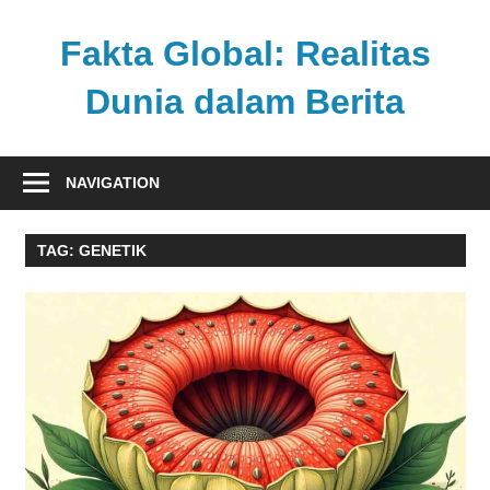
Skip
to
Fakta Global: Realitas
content
Dunia dalam Berita
Menghadirkan
kabar
NAVIGATION
faktual
dari
TAG:
GENETIK
berbagai
sudut
pandang