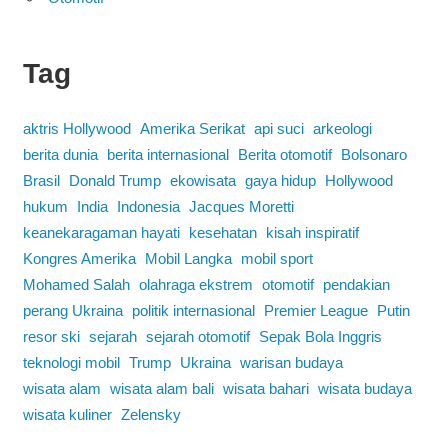
Tag
aktris Hollywood
Amerika Serikat
api suci
arkeologi
berita dunia
berita internasional
Berita otomotif
Bolsonaro
Brasil
Donald Trump
ekowisata
gaya hidup
Hollywood
hukum
India
Indonesia
Jacques Moretti
keanekaragaman hayati
kesehatan
kisah inspiratif
Kongres Amerika
Mobil Langka
mobil sport
Mohamed Salah
olahraga ekstrem
otomotif
pendakian
perang Ukraina
politik internasional
Premier League
Putin
resor ski
sejarah
sejarah otomotif
Sepak Bola Inggris
teknologi mobil
Trump
Ukraina
warisan budaya
wisata alam
wisata alam bali
wisata bahari
wisata budaya
wisata kuliner
Zelensky