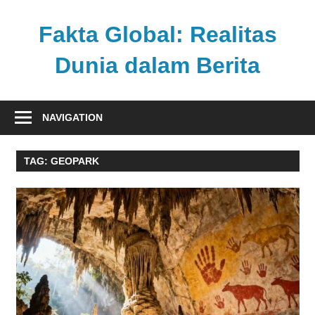
Skip
to
Fakta Global: Realitas
content
Dunia dalam Berita
Menghadirkan
kabar
NAVIGATION
faktual
dari
TAG:
GEOPARK
berbagai
sudut
pandang