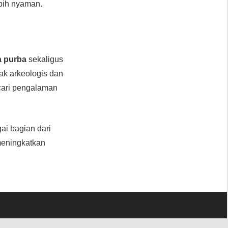
ebih nyaman.
a purba
sekaligus
ak arkeologis dan
ncari pengalaman
ai bagian dari
 meningkatkan