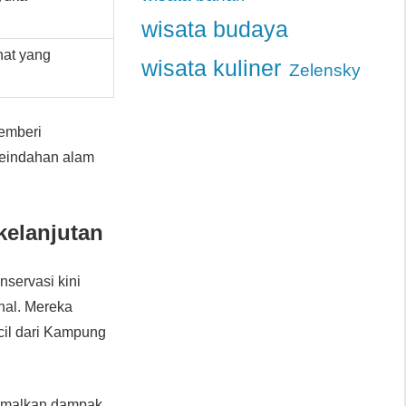
wisata budaya
hat yang
wisata kuliner
Zelensky
memberi
keindahan alam
elanjutan
servasi kini
nal. Mereka
cil dari Kampung
inimalkan dampak