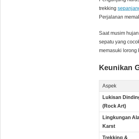
trekking
sepanja
Perjalanan memak
Saat musim hujan,
sepatu yang cocok
memasuki lorong 
Keunikan G
Aspek
Lukisan Dindin
(Rock Art)
Lingkungan Al
Karst
Trekking &