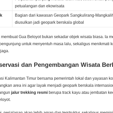
petualangan dan ekowisata
rk
Bagian dari kawasan Geopark Sangkulirang-Mangkali
diusulkan jadi geopark berskala global
t membuat Gua Beloyot bukan sekadar objek wisata biasa. Ia 
pengunjung untuk menyentuh masa lalu, sekaligus menikmati 
rjaga.
ervasi dan Pengembangan Wisata Berk
si Kalimantan Timur bersama pemerintah lokal dan yayasan kon
kan area ini agar layak menjadi geopark berskala internasio
angun
jalur trekking resmi
berupa track kayu atau jembatan ke
loyot.
i, perjalanan akan lebih aman dan terstruktur, sekaligus mem