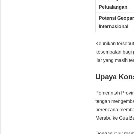
Petualangan
Potensi Geopa
Internasional
Keunikan tersebu
kesempatan bagi 
liar yang masih te
Upaya Kons
Pemerintah Provin
tengah mengembang
berencana memb
Merabu ke Gua Be
Dengan jalur resm