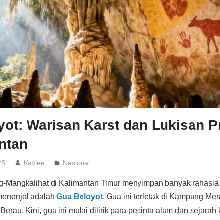
ot: Warisan Karst dan Lukisan P
ntan
25
Kaylee
Nasional
ng-Mangkalihat di Kalimantan Timur menyimpan banyak rahasia
 menonjol adalah
Gua Beloyot
. Gua ini terletak di Kampung M
Berau. Kini, gua ini mulai dilirik para pecinta alam dan sejara