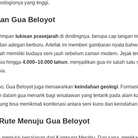
eologisnya yang tinggi.
an Gua Beloyot
yimpan
lukisan prasejarah
di dindingnya, berupa cap tangan me
dan adegan berburu. Artefak ini memberi gambaran nyata bah
ah memiliki budaya seni jauh sebelum zaman modern. Jejak te
sia hingga
4.000–10.000 tahun
, menjadikan gua ini salah satu 
ia.
uno, Gua Beloyot juga menawarkan
keindahan geologi
. Formasi
an dalam gua menarik bagi wisatawan yang tertarik pada alam ka
ng bisa menikmati kombinasi antara seni kuno dan keindahan
Rute Menuju Gua Beloyot
memulai perjalanan dari Kampung Merabu. Dari sana, mereka m