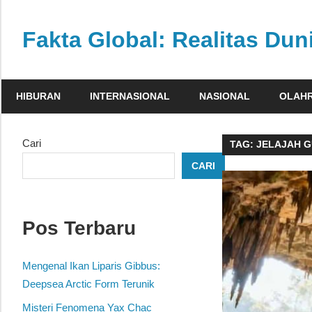
Skip
to
Fakta Global: Realitas Dun
content
Menghadirkan
kabar
HIBURAN
INTERNASIONAL
NASIONAL
OLAH
faktual
dari
berbagai
Cari
TAG:
JELAJAH 
sudut
CARI
pandang
Pos Terbaru
Mengenal Ikan Liparis Gibbus:
Deepsea Arctic Form Terunik
Misteri Fenomena Yax Chac