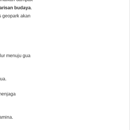
warisan budaya
.
us geopark akan
alur menuju gua
gua.
menjaga
tamina.