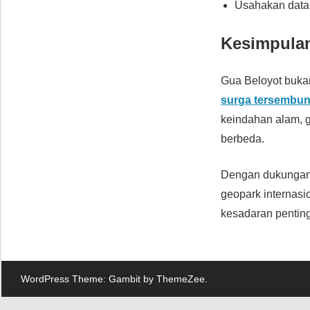
Usahakan datan
Kesimpula
Gua Beloyot buka
surga tersembuny
keindahan alam, g
berbeda.
Dengan dukungan 
geopark internasi
kesadaran penting
WordPress Theme: Gambit by ThemeZee.