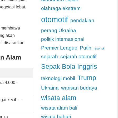
vegetasi lebat.
olahraga ekstrem
otomotif
pendakian
kan membawa
perang Ukraina
ung akan
politik internasional
t disarankan.
Premier League
Putin
resor ski
an Alam
sejarah
sejarah otomotif
Sepak Bola Inggris
Trump
teknologi mobil
ia 4.000–
Ukraina
warisan budaya
wisata alam
ungai kecil —
wisata alam bali
wisata bahari
nyuka