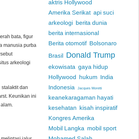
aktris Hollywood
Amerika Serikat
api suci
arkeologi
berita dunia
berita internasional
rah bata, figur
Berita otomotif
Bolsonaro
wa manusia purba
Donald Trump
rsebut
Brasil
situs arkeologi
ekowisata
gaya hidup
Hollywood
hukum
India
Indonesia
 stalaktit dan
Jacques Moretti
rst. Keunikan ini
keanekaragaman hayati
 alam.
kesehatan
kisah inspiratif
Kongres Amerika
Mobil Langka
mobil sport
Mohamed Salah
elintasi jalur