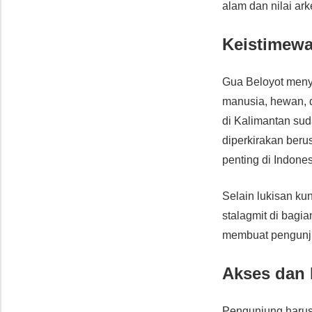
alam dan nilai ark
Keistimewa
Gua Beloyot men
manusia, hewan, 
di Kalimantan sud
diperkirakan beru
penting di Indones
Selain lukisan k
stalagmit di bagi
membuat pengunju
Akses dan 
Pengunjung harus 