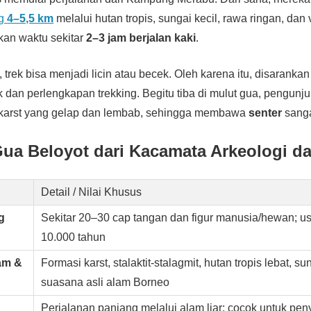
ng
4–5,5 km
melalui hutan tropis, sungai kecil, rawa ringan, dan 
an waktu sekitar
2–3 jam berjalan kaki
.
 trek bisa menjadi licin atau becek. Oleh karena itu, disaran
 dan perlengkapan trekking. Begitu tiba di mulut gua, pengunj
karst yang gelap dan lembab, sehingga membawa
senter
sanga
ua Beloyot dari Kacamata Arkeologi d
Detail / Nilai Khusus
g
Sekitar 20–30 cap tangan dan figur manusia/hewan; us
10.000 tahun
am &
Formasi karst, stalaktit-stalagmit, hutan tropis lebat, s
suasana asli alam Borneo
Perjalanan panjang melalui alam liar; cocok untuk pe