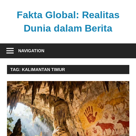
Skip
to
Fakta Global: Realitas
content
Dunia dalam Berita
Menghadirkan
kabar
NAVIGATION
faktual
dari
TAG:
KALIMANTAN TIMUR
berbagai
sudut
pandang