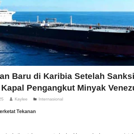
n Baru di Karibia Setelah Sanks
 Kapal Pengangkut Minyak Venez
25
Kaylee
Internasional
rketat Tekanan