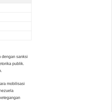
n dengan sanksi
torika publik.
o.
ara mobilisasi
enezuela
 ketegangan