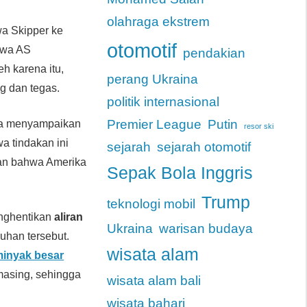
olahraga ekstrem
a Skipper ke
otomotif
hwa AS
pendakian
eh karena itu,
perang Ukraina
g dan tegas.
politik internasional
Premier League
Putin
Ia menyampaikan
resor ski
a tindakan ini
sejarah
sejarah otomotif
kan bahwa Amerika
Sepak Bola Inggris
Trump
teknologi mobil
enghentikan
aliran
Ukraina
warisan budaya
uhan tersebut.
wisata alam
inyak besar
masing, sehingga
wisata alam bali
wisata bahari