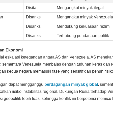
Disita
Mengangkut minyak ilegal
an
Disanksi
Mengangkut minyak Venezuela
Disanksi
Mendukung kekuasaan rezim
Disanksi
Terhubung pendanaan politik
dan Ekonomi
ndai eskalasi ketegangan antara AS dan Venezuela. AS meneka
er, sementara Venezuela membalas dengan tuduhan keras dan re
gan kedua negara memasuki fase yang sensitif dan penuh risik
gangan dapat mengganggu
perdagangan minyak global
, sement
katkan risiko instabilitas regional. Dukungan Rusia terhadap V
geopolitik lebih luas, sehingga konflik ini berpotensi memicu