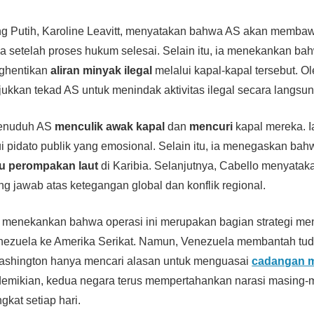
ng Putih, Karoline Leavitt, menyatakan bahwa AS akan membaw
a setelah proses hukum selesai. Selain itu, ia menekankan ba
ghentikan
aliran minyak ilegal
melalui kapal-kapal tersebut. Ol
jukkan tekad AS untuk menindak aktivitas ilegal secara langsun
menuduh AS
menculik awak kapal
dan
mencuri
kapal mereka. 
ui pidato publik yang emosional. Selain itu, ia menegaskan bahw
ru perompakan laut
di Karibia. Selanjutnya, Cabello menyata
ng jawab atas ketegangan global dan konflik regional.
S menekankan bahwa operasi ini merupakan bagian strategi m
nezuela ke Amerika Serikat. Namun, Venezuela membantah tud
ashington hanya mencari alasan untuk menguasai
cadangan m
emikian, kedua negara terus mempertahankan narasi masing-
kat setiap hari.