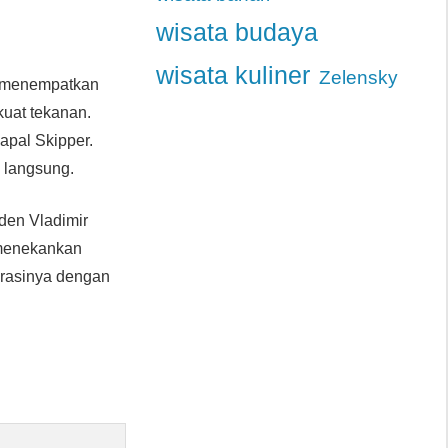
wisata budaya
wisata kuliner
Zelensky
a menempatkan
kuat tekanan.
apal Skipper.
 langsung.
den Vladimir
 menekankan
erasinya dengan