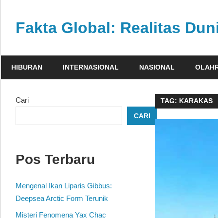
Skip
to
Fakta Global: Realitas Dun
content
Menghadirkan
kabar
HIBURAN
INTERNASIONAL
NASIONAL
OLAH
faktual
dari
berbagai
Cari
TAG:
KARAKAS
sudut
CARI
pandang
Pos Terbaru
Mengenal Ikan Liparis Gibbus:
Deepsea Arctic Form Terunik
Misteri Fenomena Yax Chac