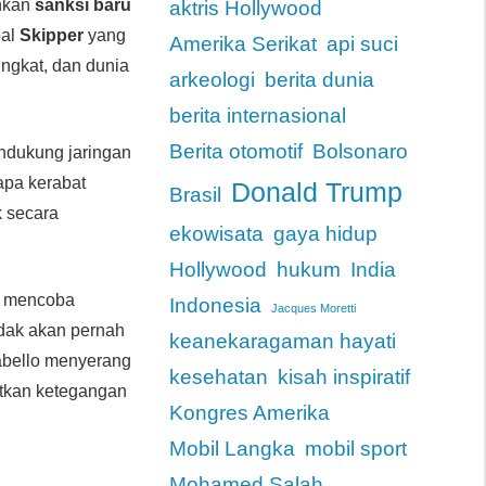
uhkan
sanksi baru
aktris Hollywood
pal
Skipper
yang
Amerika Serikat
api suci
ingkat, dan dunia
arkeologi
berita dunia
berita internasional
Berita otomotif
Bolsonaro
dukung jaringan
apa kerabat
Donald Trump
Brasil
k secara
ekowisata
gaya hidup
Hollywood
hukum
India
 mencoba
Indonesia
Jacques Moretti
dak akan pernah
keanekaragaman hayati
Cabello menyerang
kesehatan
kisah inspiratif
tkan ketegangan
Kongres Amerika
Mobil Langka
mobil sport
Mohamed Salah