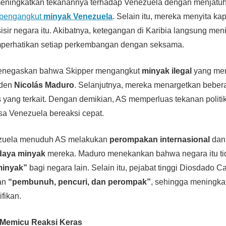
meningkatkan tekanannya terhadap Venezuela dengan menjat
pengangkut
minyak Venezuela
. Selain itu, mereka menyita ka
sisir negara itu. Akibatnya, ketegangan di Karibia langsung men
mperhatikan setiap perkembangan dengan seksama.
enegaskan bahwa Skipper mengangkut
minyak ilegal
yang men
iden
Nicolás Maduro
. Selanjutnya, mereka menargetkan beber
 yang terkait. Dengan demikian, AS memperluas tekanan politi
a Venezuela bereaksi cepat.
ezuela menuduh AS melakukan
perompakan internasional
dan
daya minyak
mereka. Maduro menekankan bahwa negara itu ti
minyak”
bagi negara lain. Selain itu, pejabat tinggi Diosdado 
an
“pembunuh, pencuri, dan perompak”
, sehingga meningka
ifikan.
 Memicu Reaksi Keras