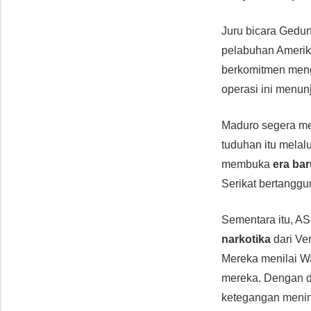
Juru bicara Gedu
pelabuhan Amerik
berkomitmen men
operasi ini menun
Maduro segera 
tuduhan itu melal
membuka
era ba
Serikat bertanggu
Sementara itu, A
narkotika
dari Ve
Mereka menilai W
mereka. Dengan d
ketegangan mening