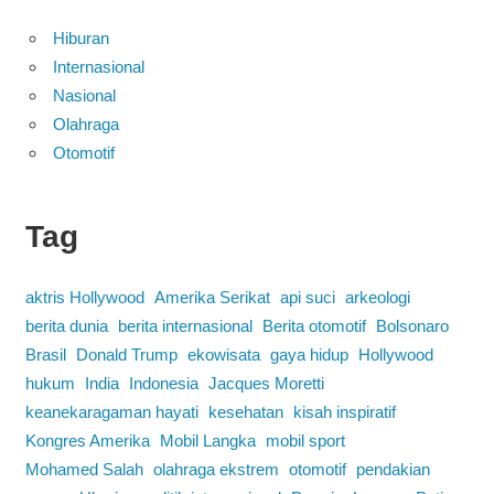
Hiburan
Internasional
Nasional
Olahraga
Otomotif
Tag
aktris Hollywood
Amerika Serikat
api suci
arkeologi
berita dunia
berita internasional
Berita otomotif
Bolsonaro
Brasil
Donald Trump
ekowisata
gaya hidup
Hollywood
hukum
India
Indonesia
Jacques Moretti
keanekaragaman hayati
kesehatan
kisah inspiratif
Kongres Amerika
Mobil Langka
mobil sport
Mohamed Salah
olahraga ekstrem
otomotif
pendakian