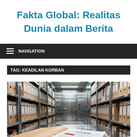
Skip
to
Fakta Global: Realitas
content
Dunia dalam Berita
Menghadirkan
kabar
NAVIGATION
faktual
dari
TAG:
KEADILAN KORBAN
berbagai
sudut
pandang