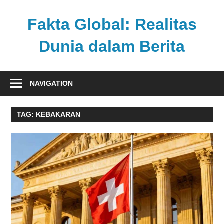
Skip
to
Fakta Global: Realitas
content
Dunia dalam Berita
Menghadirkan
kabar
NAVIGATION
faktual
dari
TAG:
KEBAKARAN
berbagai
sudut
pandang