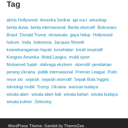
Tag
aktris Hollywood
Amerika Serikat
api suci
arkeologi
berita dunia
berita internasional
Berita otomotif
Bolsonaro
Brasil
Donald Trump
ekowisata
gaya hidup
Hollywood
hukum
India
Indonesia
Jacques Moretti
keanekaragaman hayati
kesehatan
kisah inspiratif
Kongres Amerika
Mobil Langka
mobil sport
Mohamed Salah
olahraga ekstrem
otomotif
pendakian
perang Ukraina
politik internasional
Premier League
Putin
resor ski
sejarah
sejarah otomotif
Sepak Bola Inggris
teknologi mobil
Trump
Ukraina
warisan budaya
wisata alam
wisata alam bali
wisata bahari
wisata budaya
wisata kuliner
Zelensky
WordPress Theme: Gambit by ThemeZee.