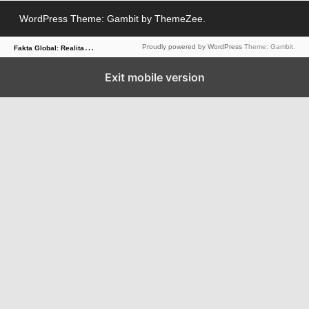
WordPress Theme: Gambit by ThemeZee.
F
akta Global: Realitas Dunia dalam Berita
Proudly powered by WordPress
Theme: Gambit.
Exit mobile version