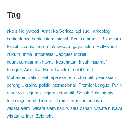
Tag
aktris Hollywood
Amerika Serikat
api suci
arkeologi
berita dunia
berita internasional
Berita otomotif
Bolsonaro
Brasil
Donald Trump
ekowisata
gaya hidup
Hollywood
hukum
India
Indonesia
Jacques Moretti
keanekaragaman hayati
kesehatan
kisah inspiratif
Kongres Amerika
Mobil Langka
mobil sport
Mohamed Salah
olahraga ekstrem
otomotif
pendakian
perang Ukraina
politik internasional
Premier League
Putin
resor ski
sejarah
sejarah otomotif
Sepak Bola Inggris
teknologi mobil
Trump
Ukraina
warisan budaya
wisata alam
wisata alam bali
wisata bahari
wisata budaya
wisata kuliner
Zelensky