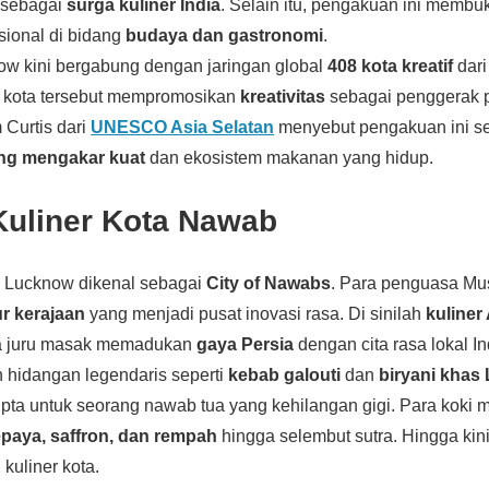
 sebagai
surga kuliner India
. Selain itu, pengakuan ini membu
asional di bidang
budaya dan gastronomi
.
ow kini bergabung dengan jaringan global
408 kota kreatif
dari
i, kota tersebut mempromosikan
kreativitas
sebagai penggerak
 Curtis dari
UNESCO Asia Selatan
menyebut pengakuan ini se
yang mengakar kuat
dan ekosistem makanan yang hidup.
Kuliner Kota Nawab
, Lucknow dikenal sebagai
City of Nawabs
. Para penguasa Mu
r kerajaan
yang menjadi pusat inovasi rasa. Di sinilah
kuliner
a juru masak memadukan
gaya Persia
dengan cita rasa lokal In
ah hidangan legendaris seperti
kebab galouti
dan
biryani khas
cipta untuk seorang nawab tua yang kehilangan gigi. Para koki
paya, saffron, dan rempah
hingga selembut sutra. Hingga kini
 kuliner kota.