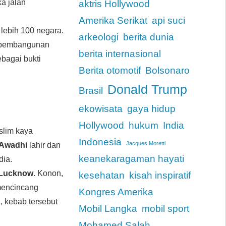
ka jalan
aktris Hollywood
Amerika Serikat
api suci
 lebih 100 negara.
arkeologi
berita dunia
 pembangunan
berita internasional
bagai bukti
Berita otomotif
Bolsonaro
Donald Trump
Brasil
ekowisata
gaya hidup
Hollywood
hukum
India
slim kaya
Indonesia
Jacques Moretti
 Awadhi
lahir dan
keanekaragaman hayati
dia.
 Lucknow
. Konon,
kesehatan
kisah inspiratif
 mencincang
Kongres Amerika
, kebab tersebut
Mobil Langka
mobil sport
Mohamed Salah