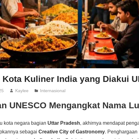
 Kota Kuliner India yang Diakui
25
Kaylee
Internasional
an UNESCO Mengangkat Nama L
ibu kota negara bagian
Uttar Pradesh
, akhirnya mendapat peng
pkannya sebagai
Creative City of Gastronomy
. Penghargaan