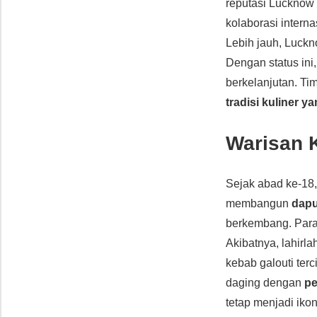
reputasi Lucknow
kolaborasi intern
Lebih jauh, Luckn
Dengan status in
berkelanjutan. Tim
tradisi kuliner 
Warisan 
Sejak abad ke-18
membangun
dapu
berkembang. Par
Akibatnya, lahirl
kebab galouti ter
daging dengan
pe
tetap menjadi ikon