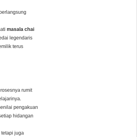
 berlangsung
ati
masala chai
kedai legendaris
milik terus
Prosesnya rumit
ajarinya.
enilai pengakuan
setiap hidangan
tetapi juga