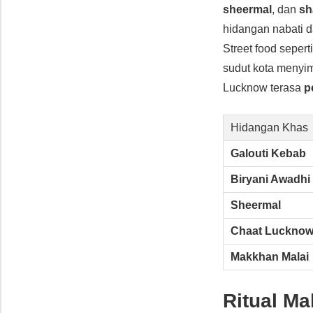
sheermal
, dan
sh
hidangan nabati d
Street food sepert
sudut kota menyim
Lucknow terasa
p
Hidangan Khas
Galouti Kebab
Biryani Awadhi
Sheermal
Chaat Luckno
Makkhan Malai
Ritual Ma