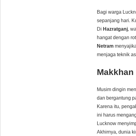
Bagi warga Luck
sepanjang hari. 
Di
Hazratganj
, w
hangat dengan rot
Netram
menyajik
menjaga teknik as
Makkhan 
Musim dingin me
dan bergantung 
Karena itu, peng
ini harus mengan
Lucknow menyim
Akhirnya, dunia k