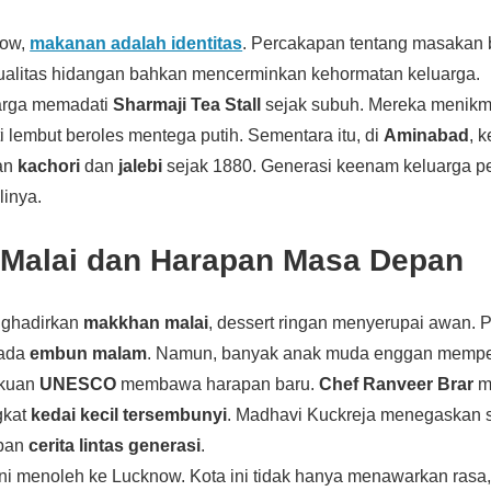
now,
makanan adalah identitas
. Percakapan tentang masakan
Kualitas hidangan bahkan mencerminkan kehormatan keluarga.
arga memadati
Sharmaji Tea Stall
sejak subuh. Mereka menikm
i lembut beroles mentega putih. Sementara itu, di
Aminabad
, 
an
kachori
dan
jalebi
sejak 1880. Generasi keenam keluarga pe
linya.
Malai dan Harapan Masa Depan
nghadirkan
makkhan malai
, dessert ringan menyerupai awan. 
pada
embun malam
. Namun, banyak anak muda enggan mempel
akuan
UNESCO
membawa harapan baru.
Chef Ranveer Brar
m
gkat
kedai kecil tersembunyi
. Madhavi Kuckreja menegaskan 
pan
cerita lintas generasi
.
ini menoleh ke Lucknow. Kota ini tidak hanya menawarkan rasa, 