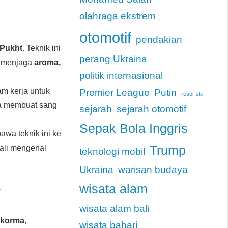
olahraga ekstrem
otomotif
pendakian
Pukht
. Teknik ini
perang Ukraina
i menjaga
aroma,
politik internasional
ram kerja untuk
Premier League
Putin
resor ski
da membuat sang
sejarah
sejarah otomotif
Sepak Bola Inggris
wa teknik ini ke
bali mengenal
Trump
teknologi mobil
Ukraina
warisan budaya
wisata alam
w
wisata alam bali
n
korma
,
wisata bahari