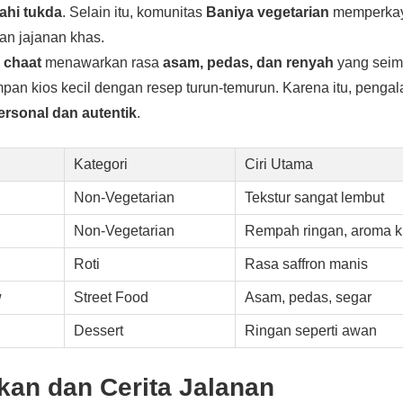
ahi tukda
. Selain itu, komunitas
Baniya vegetarian
memperkay
an jajanan khas.
i
chaat
menawarkan rasa
asam, pedas, dan renyah
yang seim
pan kios kecil dengan resep turun-temurun. Karena itu, pengal
ersonal dan autentik
.
Kategori
Ciri Utama
Non-Vegetarian
Tekstur sangat lembut
Non-Vegetarian
Rempah ringan, aroma k
Roti
Rasa saffron manis
w
Street Food
Asam, pedas, segar
Dessert
Ringan seperti awan
kan dan Cerita Jalanan