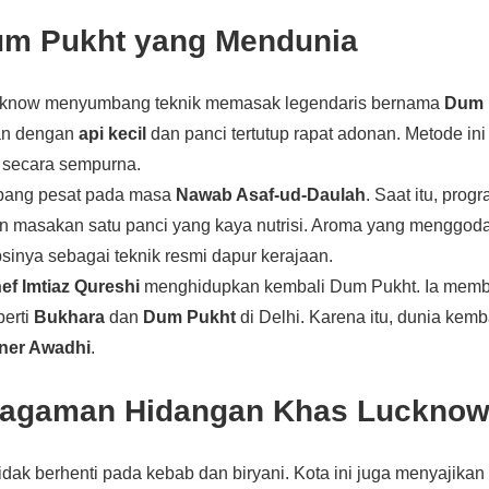
um Pukht yang Mendunia
ucknow menyumbang teknik memasak legendaris bernama
Dum 
n dengan
api kecil
dan panci tertutup rapat adonan. Metode in
secara sempurna.
mbang pesat pada masa
Nawab Asaf-ud-Daulah
. Saat itu, prog
n masakan satu panci yang kaya nutrisi. Aroma yang menggo
nya sebagai teknik resmi dapur kerajaan.
ef Imtiaz Qureshi
menghidupkan kembali Dum Pukht. Ia memba
perti
Bukhara
dan
Dum Pukht
di Delhi. Karena itu, dunia kem
ner Awadhi
.
agaman Hidangan Khas Luckno
idak berhenti pada kebab dan biryani. Kota ini juga menyajika