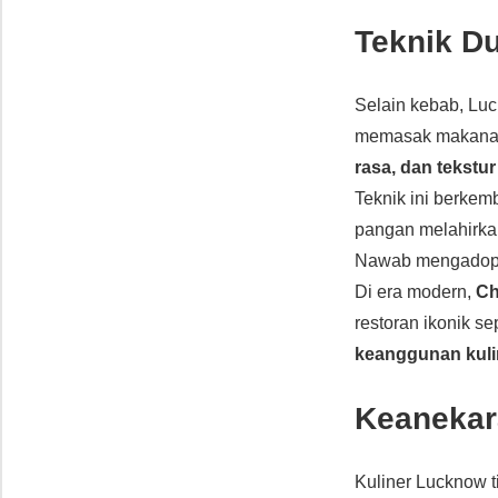
Teknik D
Selain kebab, L
memasak makana
rasa, dan tekstur
Teknik ini berke
pangan melahirka
Nawab mengadopsi
Di era modern,
Ch
restoran ikonik se
keanggunan kuli
Keanekar
Kuliner Lucknow t