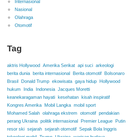
Internasional
Nasional
Olahraga
Otomotif
Tag
aktris Hollywood
Amerika Serikat
api suci
arkeologi
berita dunia
berita internasional
Berita otomotif
Bolsonaro
Brasil
Donald Trump
ekowisata
gaya hidup
Hollywood
hukum
India
Indonesia
Jacques Moretti
keanekaragaman hayati
kesehatan
kisah inspiratif
Kongres Amerika
Mobil Langka
mobil sport
Mohamed Salah
olahraga ekstrem
otomotif
pendakian
perang Ukraina
politik internasional
Premier League
Putin
resor ski
sejarah
sejarah otomotif
Sepak Bola Inggris
teknologi mobil
Trump
Ukraina
warisan budaya