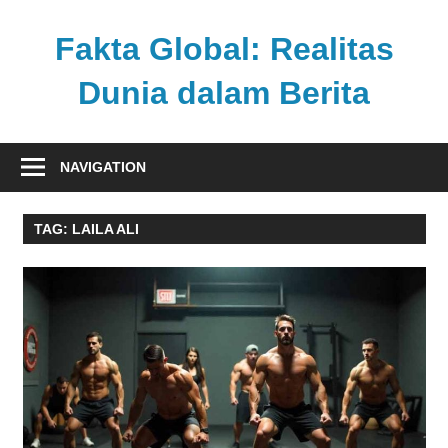
Skip
to
Fakta Global: Realitas
content
Dunia dalam Berita
Menghadirkan
kabar
NAVIGATION
faktual
dari
TAG:
LAILA ALI
berbagai
sudut
pandang