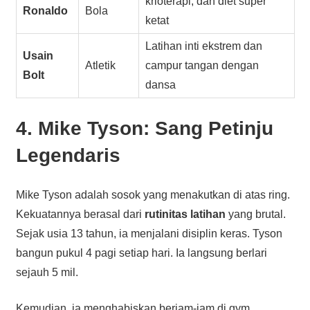
krioterapi, dan diet super
Ronaldo
Bola
ketat
Latihan inti ekstrem dan
Usain
Atletik
campur tangan dengan
Bolt
dansa
4. Mike Tyson: Sang Petinju
Legendaris
Mike Tyson adalah sosok yang menakutkan di atas ring.
Kekuatannya berasal dari
rutinitas latihan
yang brutal.
Sejak usia 13 tahun, ia menjalani disiplin keras. Tyson
bangun pukul 4 pagi setiap hari. Ia langsung berlari
sejauh 5 mil.
Kemudian, ia menghabiskan berjam-jam di gym.