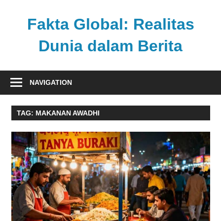
Skip
to
Fakta Global: Realitas
content
Dunia dalam Berita
Menghadirkan
kabar
NAVIGATION
faktual
dari
TAG:
MAKANAN AWADHI
berbagai
sudut
pandang