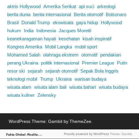
aktris Hollywood
Amerika Serikat
api suci
arkeologi
berita dunia
berita internasional
Berita otomotif
Bolsonaro
Brasil
Donald Trump
ekowisata
gaya hidup
Hollywood
hukum
India
Indonesia
Jacques Moretti
keanekaragaman hayati
kesehatan
kisah inspiratif
Kongres Amerika
Mobil Langka
mobil sport
Mohamed Salah
olahraga ekstrem
otomotif
pendakian
perang Ukraina
politik internasional
Premier League
Putin
resor ski
sejarah
sejarah otomotif
Sepak Bola Inggris
teknologi mobil
Trump
Ukraina
warisan budaya
wisata alam
wisata alam bali
wisata bahari
wisata budaya
wisata kuliner
Zelensky
WordPress Theme: Gambit by ThemeZee.
F
akta Global: Realitas Dunia dalam Berita
Proudly powered by WordPress
Theme: Gambit.