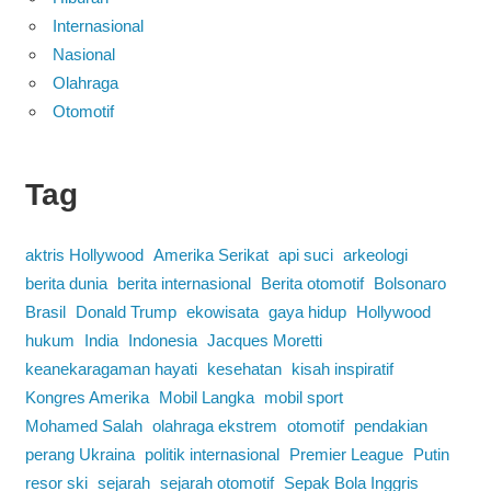
Internasional
Nasional
Olahraga
Otomotif
Tag
aktris Hollywood
Amerika Serikat
api suci
arkeologi
berita dunia
berita internasional
Berita otomotif
Bolsonaro
Brasil
Donald Trump
ekowisata
gaya hidup
Hollywood
hukum
India
Indonesia
Jacques Moretti
keanekaragaman hayati
kesehatan
kisah inspiratif
Kongres Amerika
Mobil Langka
mobil sport
Mohamed Salah
olahraga ekstrem
otomotif
pendakian
perang Ukraina
politik internasional
Premier League
Putin
resor ski
sejarah
sejarah otomotif
Sepak Bola Inggris