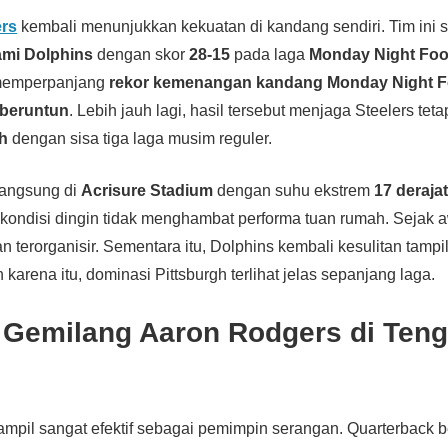
ers
kembali menunjukkan kekuatan di kandang sendiri. Tim ini 
ami Dolphins
dengan skor
28-15
pada laga
Monday Night Foo
memperpanjang
rekor kemenangan kandang Monday Night F
 beruntun
. Lebih jauh lagi, hasil tersebut menjaga Steelers tet
h
dengan sisa tiga laga musim reguler.
langsung di
Acrisure Stadium
dengan suhu ekstrem
17 deraja
ondisi dingin tidak menghambat performa tuan rumah. Sejak a
n terorganisir. Sementara itu, Dolphins kembali kesulitan tampi
 karena itu, dominasi Pittsburgh terlihat jelas sepanjang laga.
 Gemilang Aaron Rodgers di Ten
ampil sangat efektif sebagai pemimpin serangan. Quarterback 