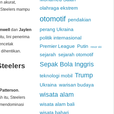
in akurat,
olahraga ekstrem
, Steelers mampu
otomotif
pendakian
perang Ukraina
nwell
dan
Jaylen
tu, lini penerima
politik internasional
encetak
Premier League
Putin
resor ski
 dihentikan.
sejarah
sejarah otomotif
Sepak Bola Inggris
teelers
Trump
teknologi mobil
Ukraina
warisan budaya
 Patterson
.
wisata alam
h itu, Steelers
wisata alam bali
i mendominasi
wisata bahari