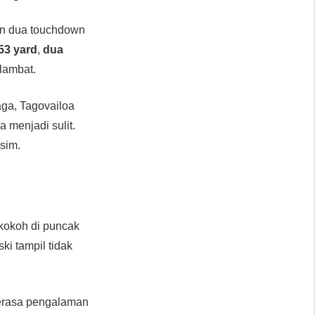
n dua touchdown
53 yard
,
dua
rlambat.
laga, Tagovailoa
 menjadi sulit.
sim.
kokoh di puncak
ski tampil tidak
erasa pengalaman