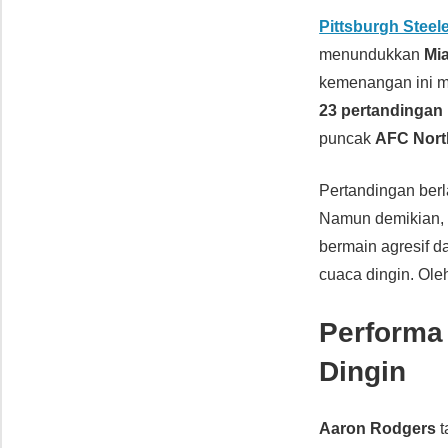
Pittsburgh Steel
menundukkan
Mi
kemenangan ini 
23 pertandingan
puncak
AFC Nort
Pertandingan ber
Namun demikian, k
bermain agresif da
cuaca dingin. Oleh
Performa
Dingin
Aaron Rodgers
t