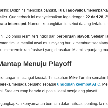
akhir, Dolphins mencoba bangkit.
Tua Tagovailoa
melemparka
ller
. Quarterback ini menyelesaikan laga dengan
22 dari 28
,
2
satu intersepsi
. Namun, kebangkitan tersebut datang terlalu te
ni, Dolphins resmi tersingkir dari
perburuan playoff
. Setelah 
aan tim. Ia menilai awal musim yang buruk membuat segalanya
ut mencerminkan frustrasi yang dirasakan Miami sepanjang mu
Mantap Menuju Playoff
menangan ini sangat krusial. Tim asuhan
Mike Tomlin
semakin 
u, mereka menjaga peluang sebagai
unggulan keempat AFC
. Me
i, Steelers tetap berada di posisi ideal menjelang playoff.
gungkapkan kenyamanan bermain dalam situasi penting. Ia m