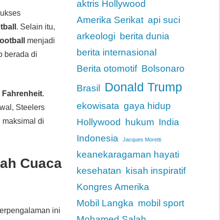
aktris Hollywood
sukses
Amerika Serikat
api suci
tball
. Selain itu,
arkeologi
berita dunia
ootball
menjadi
berita internasional
ap berada di
Berita otomotif
Bolsonaro
Donald Trump
Brasil
t Fahrenheit
.
ekowisata
gaya hidup
wal, Steelers
l maksimal di
Hollywood
hukum
India
Indonesia
Jacques Moretti
keanekaragaman hayati
gah Cuaca
kesehatan
kisah inspiratif
Kongres Amerika
Mobil Langka
mobil sport
berpengalaman ini
Mohamed Salah