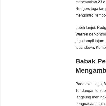
mencatatkan
23 d
Rodgers juga tam
mengontrol tempo 
Lebih lanjut, Rod
Warren
berkontrib
juga tampil tajam
touchdown. Kombin
Babak Pe
Mengambi
Pada awal laga,
M
Tendangan terseb
langsung meningka
penguasaan bola.