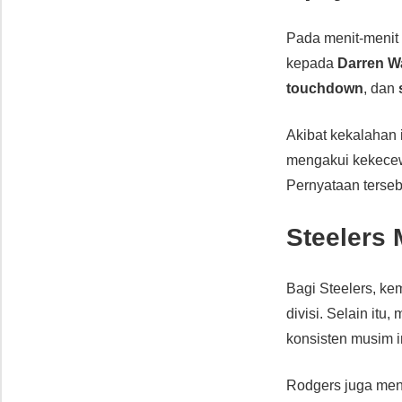
Pada menit-menit 
kepada
Darren Wa
touchdown
, dan
Akibat kekalahan i
mengakui kekecew
Pernyataan terseb
Steelers 
Bagi Steelers, ke
divisi. Selain it
konsisten musim in
Rodgers juga men