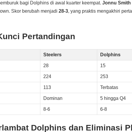
emburuk bagi Dolphins di awal kuarter keempat.
Jonnu Smith
down. Skor berubah menjadi
28-3
, yang praktis mengakhiri per
 Kunci Pertandingan
Steelers
Dolphins
28
15
224
253
113
Terbatas
Dominan
5 hingga Q4
8-6
6-8
lambat Dolphins dan Eliminasi Pl