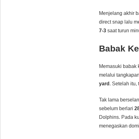
Menjelang akhir 
direct snap lalu 
7-3
saat turun min
Babak Ked
Memasuki babak k
melalui tangkapa
yard
. Setelah itu
Tak lama bersela
sebelum berlari
2
Dolphins. Pada k
menegaskan domin