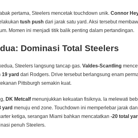
babak pertama, Steelers mencetak touchdown unik.
Connor He
melakukan
tush push
dari jarak satu yard. Aksi tersebut memba
um. Momen ini menjadi titik balik penting dalam pertandingan.
ua: Dominasi Total Steelers
edua, Steelers langsung tancap gas.
Valdes-Scantling
mencet
n
19 yard
dari Rodgers. Drive tersebut berlangsung enam perm
, tekanan Pittsburgh semakin kuat.
ng,
DK Metcalf
menunjukkan kekuatan fisiknya. Ia melewati beb
8 yard
menuju end zone. Touchdown ini memperlebar jarak da
uarter ketiga, serangan Miami bahkan mencatatkan
-20 total ya
asi penuh Steelers.