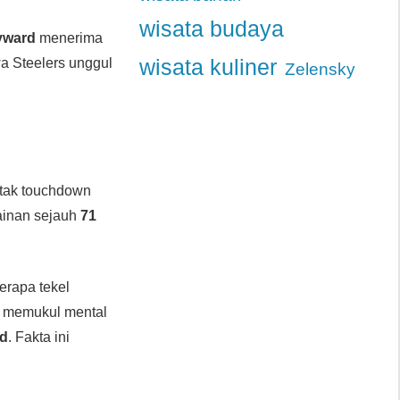
wisata budaya
yward
menerima
wa Steelers unggul
wisata kuliner
Zelensky
ak touchdown
ainan sejauh
71
erapa tekel
n memukul mental
rd
. Fakta ini