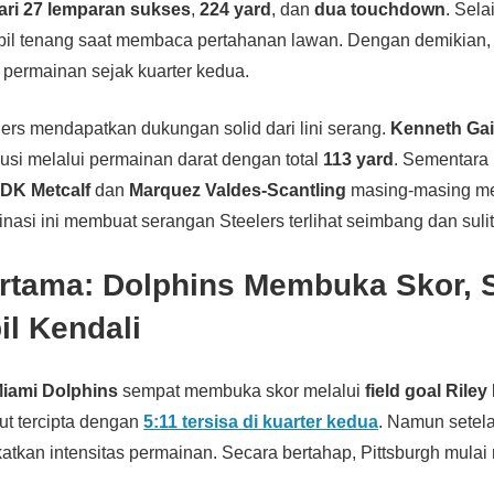
ari 27 lemparan sukses
,
224 yard
, dan
dua touchdown
. Sela
pil tenang saat membaca pertahanan lawan. Dengan demikian
permainan sejak kuarter kedua.
gers mendapatkan dukungan solid dari lini serang.
Kenneth Gai
usi melalui permainan darat dengan total
113 yard
. Sementara i
.
DK Metcalf
dan
Marquez Valdes-Scantling
masing-masing m
asi ini membuat serangan Steelers terlihat seimbang dan sulit
rtama: Dolphins Membuka Skor, S
l Kendali
iami Dolphins
sempat membuka skor melalui
field goal Riley
ut tercipta dengan
5:11 tersisa di kuarter kedua
. Namun setela
tkan intensitas permainan. Secara bertahap, Pittsburgh mula