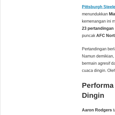
Pittsburgh Steel
menundukkan
Mi
kemenangan ini 
23 pertandingan
puncak
AFC Nort
Pertandingan ber
Namun demikian, k
bermain agresif da
cuaca dingin. Oleh
Performa
Dingin
Aaron Rodgers
t