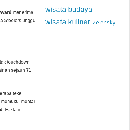
wisata budaya
yward
menerima
wa Steelers unggul
wisata kuliner
Zelensky
ak touchdown
ainan sejauh
71
erapa tekel
n memukul mental
rd
. Fakta ini