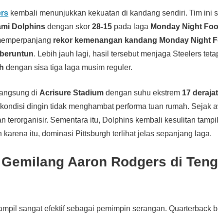
ers
kembali menunjukkan kekuatan di kandang sendiri. Tim ini 
ami Dolphins
dengan skor
28-15
pada laga
Monday Night Foo
memperpanjang
rekor kemenangan kandang Monday Night F
 beruntun
. Lebih jauh lagi, hasil tersebut menjaga Steelers tet
h
dengan sisa tiga laga musim reguler.
langsung di
Acrisure Stadium
dengan suhu ekstrem
17 deraja
ondisi dingin tidak menghambat performa tuan rumah. Sejak a
n terorganisir. Sementara itu, Dolphins kembali kesulitan tampi
 karena itu, dominasi Pittsburgh terlihat jelas sepanjang laga.
 Gemilang Aaron Rodgers di Ten
ampil sangat efektif sebagai pemimpin serangan. Quarterback 