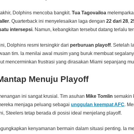
akhir, Dolphins mencoba bangkit.
Tua Tagovailoa
melemparka
ller
. Quarterback ini menyelesaikan laga dengan
22 dari 28
,
2
satu intersepsi
. Namun, kebangkitan tersebut datang terlalu te
ni, Dolphins resmi tersingkir dari
perburuan playoff
. Setelah 
aan tim. Ia menilai awal musim yang buruk membuat segalanya
ut mencerminkan frustrasi yang dirasakan Miami sepanjang mu
Mantap Menuju Playoff
menangan ini sangat krusial. Tim asuhan
Mike Tomlin
semakin 
u, mereka menjaga peluang sebagai
unggulan keempat AFC
. Me
i, Steelers tetap berada di posisi ideal menjelang playoff.
gungkapkan kenyamanan bermain dalam situasi penting. Ia m