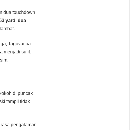
n dua touchdown
53 yard
,
dua
rlambat.
laga, Tagovailoa
 menjadi sulit.
sim.
kokoh di puncak
ski tampil tidak
erasa pengalaman