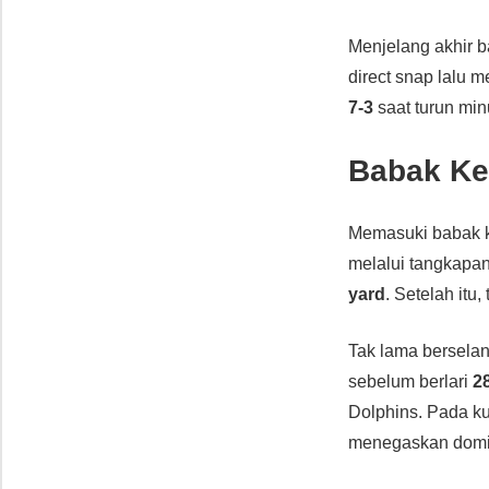
Menjelang akhir 
direct snap lalu 
7-3
saat turun min
Babak Ked
Memasuki babak k
melalui tangkapa
yard
. Setelah itu
Tak lama bersela
sebelum berlari
2
Dolphins. Pada k
menegaskan domin