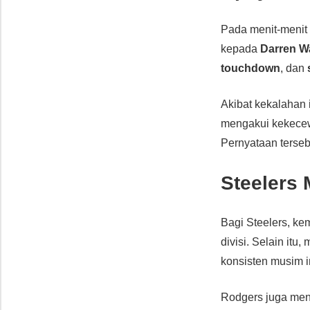
Pada menit-menit 
kepada
Darren Wa
touchdown
, dan
Akibat kekalahan i
mengakui kekecew
Pernyataan terseb
Steelers 
Bagi Steelers, ke
divisi. Selain it
konsisten musim in
Rodgers juga men