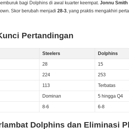
emburuk bagi Dolphins di awal kuarter keempat.
Jonnu Smith
down. Skor berubah menjadi
28-3
, yang praktis mengakhiri per
 Kunci Pertandingan
Steelers
Dolphins
28
15
224
253
113
Terbatas
Dominan
5 hingga Q4
8-6
6-8
lambat Dolphins dan Eliminasi Pl