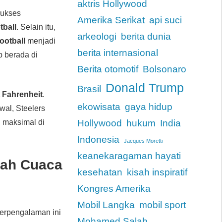
aktris Hollywood
sukses
Amerika Serikat
api suci
tball
. Selain itu,
arkeologi
berita dunia
ootball
menjadi
berita internasional
ap berada di
Berita otomotif
Bolsonaro
Donald Trump
Brasil
t Fahrenheit
.
ekowisata
gaya hidup
wal, Steelers
l maksimal di
Hollywood
hukum
India
Indonesia
Jacques Moretti
keanekaragaman hayati
gah Cuaca
kesehatan
kisah inspiratif
Kongres Amerika
Mobil Langka
mobil sport
berpengalaman ini
Mohamed Salah