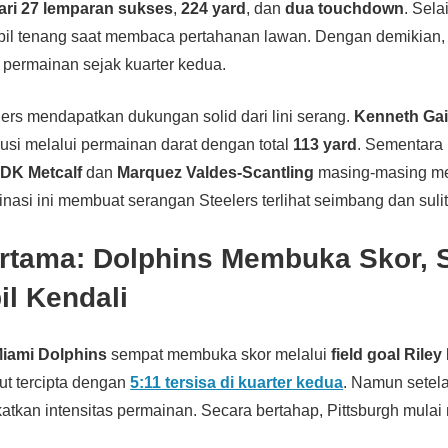
ari 27 lemparan sukses
,
224 yard
, dan
dua touchdown
. Sela
pil tenang saat membaca pertahanan lawan. Dengan demikian
permainan sejak kuarter kedua.
gers mendapatkan dukungan solid dari lini serang.
Kenneth Gai
usi melalui permainan darat dengan total
113 yard
. Sementara i
.
DK Metcalf
dan
Marquez Valdes-Scantling
masing-masing m
asi ini membuat serangan Steelers terlihat seimbang dan sulit
rtama: Dolphins Membuka Skor, S
l Kendali
iami Dolphins
sempat membuka skor melalui
field goal Riley
ut tercipta dengan
5:11 tersisa di kuarter kedua
. Namun setela
tkan intensitas permainan. Secara bertahap, Pittsburgh mula