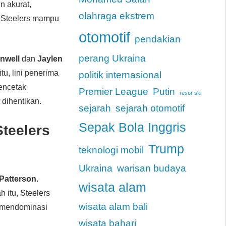
in akurat,
olahraga ekstrem
, Steelers mampu
otomotif
pendakian
perang Ukraina
nwell
dan
Jaylen
tu, lini penerima
politik internasional
encetak
Premier League
Putin
resor ski
 dihentikan.
sejarah
sejarah otomotif
Sepak Bola Inggris
teelers
Trump
teknologi mobil
Ukraina
warisan budaya
 Patterson
.
wisata alam
h itu, Steelers
wisata alam bali
i mendominasi
wisata bahari