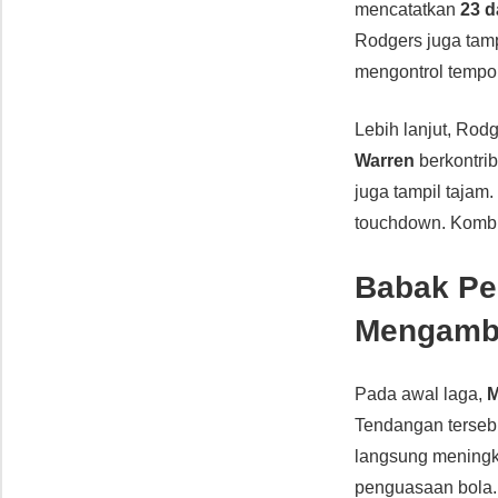
mencatatkan
23 d
Rodgers juga tam
mengontrol tempo 
Lebih lanjut, Rod
Warren
berkontrib
juga tampil tajam
touchdown. Kombin
Babak Pe
Mengambi
Pada awal laga,
M
Tendangan terseb
langsung meningka
penguasaan bola.