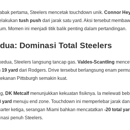
babak pertama, Steelers mencetak touchdown unik.
Connor He
melakukan
tush push
dari jarak satu yard. Aksi tersebut memba
um. Momen ini menjadi titik balik penting dalam pertandingan.
ua: Dominasi Total Steelers
edua, Steelers langsung tancap gas.
Valdes-Scantling
mencet
n
19 yard
dari Rodgers. Drive tersebut berlangsung enam perm
, tekanan Pittsburgh semakin kuat.
ng,
DK Metcalf
menunjukkan kekuatan fisiknya. Ia melewati beb
8 yard
menuju end zone. Touchdown ini memperlebar jarak da
uarter ketiga, serangan Miami bahkan mencatatkan
-20 total ya
asi penuh Steelers.