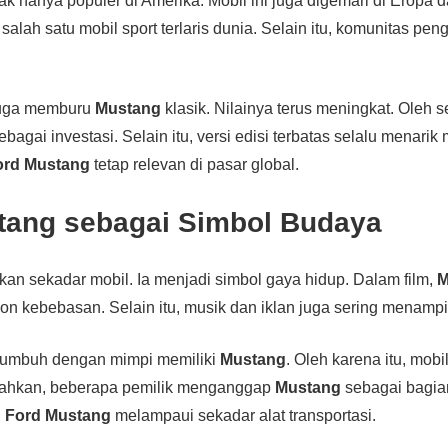
ak hanya populer di Amerika. Mobil ini juga digemari di Eropa 
salah satu mobil sport terlaris dunia. Selain itu, komunitas pe
juga memburu
Mustang
klasik. Nilainya terus meningkat. Oleh se
bagai investasi. Selain itu, versi edisi terbatas selalu menarik 
ord Mustang
tetap relevan di pasar global.
tang sebagai Simbol Budaya
an sekadar mobil. Ia menjadi simbol gaya hidup. Dalam film,
M
on kebebasan. Selain itu, musik dan iklan juga sering menampil
tumbuh dengan mimpi memiliki
Mustang
. Oleh karena itu, mobil
Bahkan, beberapa pemilik menganggap
Mustang
sebagai bagian 
,
Ford Mustang
melampaui sekadar alat transportasi.