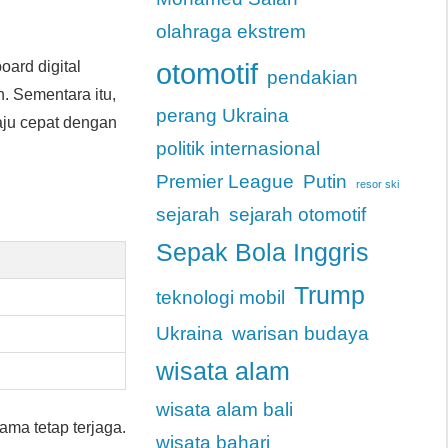
olahraga ekstrem
otomotif
ard digital
pendakian
. Sementara itu,
perang Ukraina
aju cepat dengan
politik internasional
Premier League
Putin
resor ski
sejarah
sejarah otomotif
Sepak Bola Inggris
Trump
teknologi mobil
Ukraina
warisan budaya
wisata alam
wisata alam bali
ama tetap terjaga.
wisata bahari