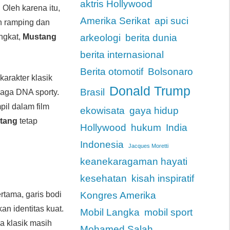
aktris Hollywood
Oleh karena itu,
Amerika Serikat
api suci
in ramping dan
ingkat,
Mustang
arkeologi
berita dunia
berita internasional
Berita otomotif
Bolsonaro
arakter klasik
Donald Trump
Brasil
aga DNA sporty.
pil dalam film
ekowisata
gaya hidup
tang
tetap
Hollywood
hukum
India
Indonesia
Jacques Moretti
keanekaragaman hayati
kesehatan
kisah inspiratif
rtama, garis bodi
Kongres Amerika
an identitas kuat.
Mobil Langka
mobil sport
a klasik masih
Mohamed Salah