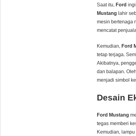
Saat itu,
Ford
ingi
Mustang
lahir se
mesin bertenaga
mencatat penjualan
Kemudian,
Ford 
tetap terjaga. Se
Akibatnya, pengge
dan balapan. Oleh 
menjadi simbol ke
Desain Ek
Ford Mustang
men
tegas memberi kesa
Kemudian, lampu 