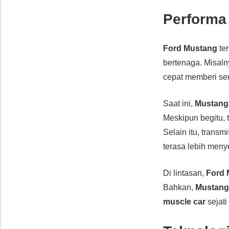
Performa
Ford Mustang
te
bertenaga. Misal
cepat memberi sen
Saat ini,
Mustang
Meskipun begitu, 
Selain itu, trans
terasa lebih men
Di lintasan,
Ford 
Bahkan,
Mustan
muscle car
sejati