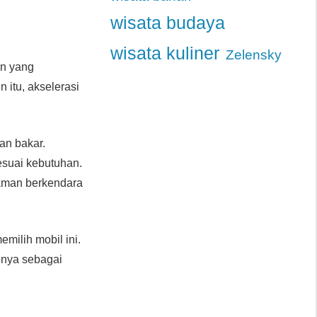
wisata budaya
wisata kuliner
Zelensky
in yang
itu, akselerasi
han bakar.
esuai kebutuhan.
laman berkendara
ilih mobil ini.
inya sebagai