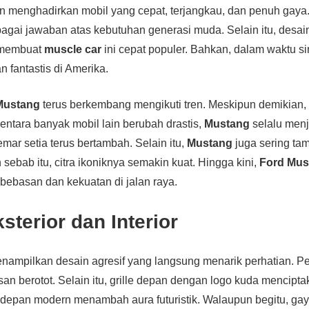
n menghadirkan mobil yang cepat, terjangkau, dan penuh gaya. 
bagai jawaban atas kebutuhan generasi muda. Selain itu, desa
 membuat
muscle car
ini cepat populer. Bahkan, dalam waktu s
 fantastis di Amerika.
Mustang
terus berkembang mengikuti tren. Meskipun demikian, k
mentara banyak mobil lain berubah drastis,
Mustang
selalu menj
mar setia terus bertambah. Selain itu,
Mustang
juga sering tam
sebab itu, citra ikoniknya semakin kuat. Hingga kini,
Ford Mus
bebasan dan kekuatan di jalan raya.
sterior dan Interior
ampilkan desain agresif yang langsung menarik perhatian. Pe
n berotot. Selain itu, grille depan dengan logo kuda menciptak
depan modern menambah aura futuristik. Walaupun begitu, gay