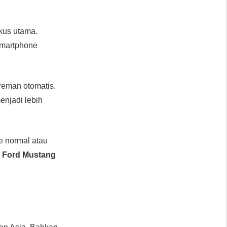
kus utama.
 smartphone
reman otomatis.
enjadi lebih
e normal atau
,
Ford Mustang