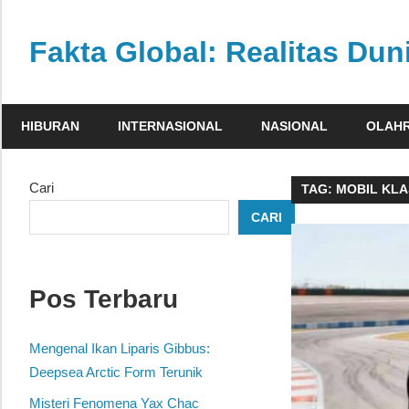
Skip
to
Fakta Global: Realitas Dun
content
Menghadirkan
kabar
HIBURAN
INTERNASIONAL
NASIONAL
OLAH
faktual
dari
berbagai
Cari
TAG:
MOBIL KLA
sudut
CARI
pandang
Pos Terbaru
Mengenal Ikan Liparis Gibbus:
Deepsea Arctic Form Terunik
Misteri Fenomena Yax Chac