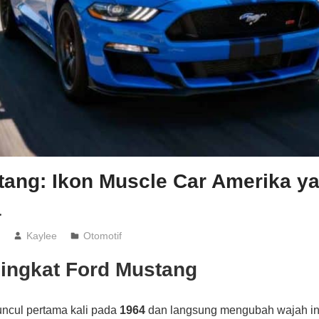
tang: Ikon Muscle Car Amerika y
a
6
Kaylee
Otomotif
Singkat Ford Mustang
ncul pertama kali pada
1964
dan langsung mengubah wajah indu