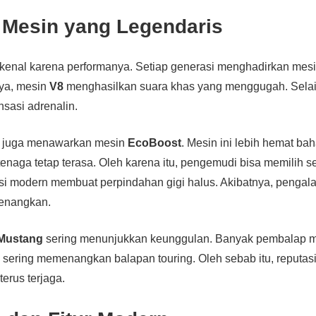
 Mesin yang Legendaris
rkenal karena performanya. Setiap generasi menghadirkan mes
nya, mesin
V8
menghasilkan suara khas yang menggugah. Selain 
sasi adrenalin.
juga menawarkan mesin
EcoBoost
. Mesin ini lebih hemat ba
tenaga tetap terasa. Oleh karena itu, pengemudi bisa memilih s
misi modern membuat perpindahan gigi halus. Akibatnya, penga
yenangkan.
Mustang
sering menunjukkan keunggulan. Banyak pembalap mem
g
sering memenangkan balapan touring. Oleh sebab itu, reputas
 terus terjaga.