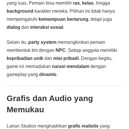
yang luas. Pemain bisa memilih
ras
,
kelas
, hingga
background
karakter mereka. Pilihan ini tidak hanya
mempengaruhi
kemampuan bertarung
, tetapi juga
dialog
dan
interaksi sosial
.
Selain itu,
party system
memungkinkan pemain
membentuk tim dengan
NPC
. Setiap anggota memiliki
kepribadian unik
dan
misi pribadi
. Dengan begitu,
game ini memadukan
narasi mendalam
dengan
gameplay yang
dinamis
.
Grafis dan Audio yang
Memukau
Larian Studios menghadirkan
grafis realistis
yang