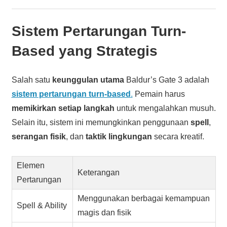
Sistem Pertarungan Turn-
Based yang Strategis
Salah satu
keunggulan utama
Baldur’s Gate 3 adalah
sistem pertarungan turn-based
.
Pemain harus
memikirkan setiap langkah
untuk mengalahkan musuh.
Selain itu, sistem ini memungkinkan penggunaan
spell
,
serangan fisik
, dan
taktik lingkungan
secara kreatif.
Elemen
Keterangan
Pertarungan
Menggunakan berbagai kemampuan
Spell & Ability
magis dan fisik