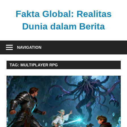
Skip
to
Fakta Global: Realitas
content
Dunia dalam Berita
Menghadirkan
kabar
NAVIGATION
faktual
dari
TAG:
MULTIPLAYER RPG
berbagai
sudut
pandang