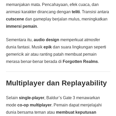
memanjakan mata. Pencahayaan, efek cuaca, dan
animasi karakter dirancang dengan
teliti
. Transisi antara
cutscene
dan gameplay berjalan mulus, meningkatkan
immersi pemain
.
Sementara itu,
audio design
memperkuat atmosfer
dunia fantasi. Musik
epik
dan suara lingkungan seperti
gemericik air atau ranting patah membuat pemain
merasa benar-benar berada di
Forgotten Realms
.
Multiplayer dan Replayability
Selain
single-player
, Baldur’s Gate 3 menawarkan
mode
co-op multiplayer
. Pemain dapat menjelajahi
dunia bersama teman atau
membuat keputusan