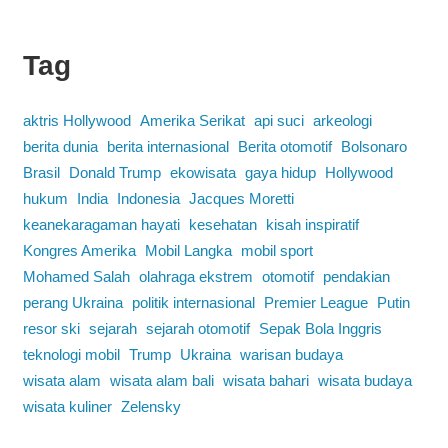
Tag
aktris Hollywood
Amerika Serikat
api suci
arkeologi
berita dunia
berita internasional
Berita otomotif
Bolsonaro
Brasil
Donald Trump
ekowisata
gaya hidup
Hollywood
hukum
India
Indonesia
Jacques Moretti
keanekaragaman hayati
kesehatan
kisah inspiratif
Kongres Amerika
Mobil Langka
mobil sport
Mohamed Salah
olahraga ekstrem
otomotif
pendakian
perang Ukraina
politik internasional
Premier League
Putin
resor ski
sejarah
sejarah otomotif
Sepak Bola Inggris
teknologi mobil
Trump
Ukraina
warisan budaya
wisata alam
wisata alam bali
wisata bahari
wisata budaya
wisata kuliner
Zelensky